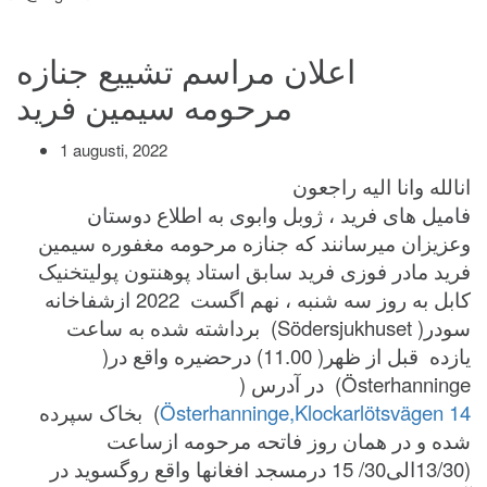
اعلان مراسم تشییع جنازه
مرحومه سیمین فرید
1 augusti, 2022
انالله وانا الیه راجعون
فامیل های فريد ، ژوبل وابوی به اطلاع دوستان
وعزیزان میرسانند که‌ جنازه مرحومه مغفوره سیمين
فريد مادر فوزی فريد سابق استاد پوهنتون پوليتخنيک
کابل به روز سه شنبه ، نهم اگست 2022 ازشفاخانه
سودر( Södersjukhuset)
برداشته شده به ساعت
یازده قبل از ظهر( 11.00) درحضیره واقع در(
Österhanninge) در آدرس (
Österhanninge,Klockarlötsvägen 14
) بخاک سپرده
شده و در همان روز فاتحه مرحومه ازساعت
(13/30الی30/ 15 درمسجد افغانها واقع روگسوید در