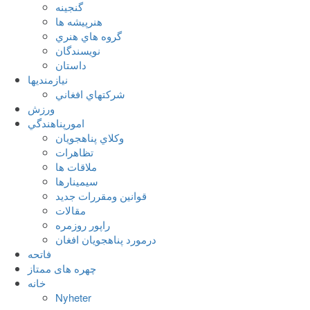
گنجينه
هنرپيشه ها
گروه هاي هنري
نويسندگان
داستان
نيازمنديها
شرکتهاي افغاني
ورزش
امورپناهندگي
وکلاي پناهجويان
تظاهرات
ملاقات ها
سيمينارها
قوانين ومقررات جديد
مقالات
راپور روزمره
درمورد پناهجويان افغان
فاتحه
چهره های ممتاز
خانه
Nyheter