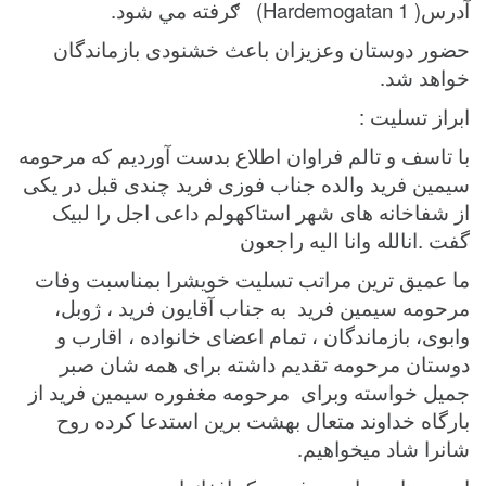
آدرس( Hardemogatan 1) ګرفته مي شود.
حضور دوستان وعزیزان باعث خشنودی بازماندگان
خواهد شد.
ابراز تسلیت :
با تاسف و تالم فراوان اطلاع بدست آوردیم که مرحومه
سیمین فرید والده جناب فوزی فرید چندی قبل در یکی
از شفاخانه های شهر استاکهولم داعی اجل را لبیک
گفت .انالله وانا الیه راجعون
ما عمیق ترین مراتب تسلیت خویشرا بمناسبت وفات
مرحومه سیمین فرید به جناب آقایون فريد ، ژوبل،
وابوی، بازماندگان ، تمام اعضای خانواده ، اقارب و
دوستان مرحومه تقدیم داشته برای همه شان صبر
جمیل خواسته وبرای مرحومه مغفوره سیمین فرید از
بارگاه خداوند متعال بهشت برین استدعا کرده روح
شانرا شاد میخواهیم.