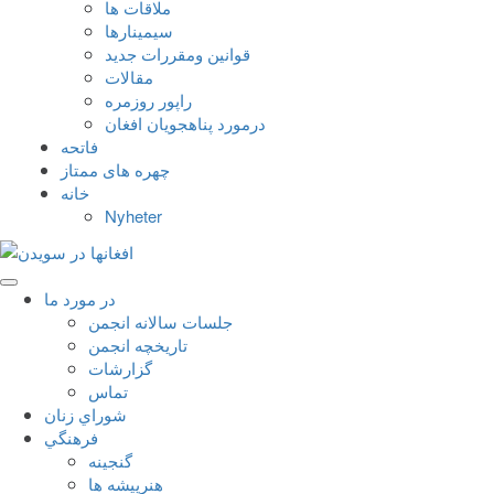
ملاقات ها
سيمينارها
قوانين ومقررات جديد
مقالات
راپور روزمره
درمورد پناهجويان افغان
فاتحه
چهره های ممتاز
خانه
Nyheter
در مورد ما
جلسات سالانه انجمن
تاریخچه انجمن
گزارشات
تماس
شوراي زنان
فرهنگي
گنجينه
هنرپيشه ها