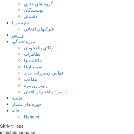
گروه هاي هنري
نويسندگان
داستان
نيازمنديها
شرکتهاي افغاني
ورزش
امورپناهندگي
وکلاي پناهجويان
تظاهرات
ملاقات ها
سيمينارها
قوانين ومقررات جديد
مقالات
راپور روزمره
درمورد پناهجويان افغان
فاتحه
چهره های ممتاز
خانه
Nyheter
Skriv till oss
info@afghanha.se