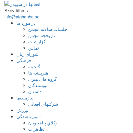
Skriv till oss
info@afghanha.se
در مورد ما
جلسات سالانه انجمن
تاریخچه انجمن
گزارشات
تماس
شوراي زنان
فرهنگي
گنجينه
هنرپيشه ها
گروه هاي هنري
نويسندگان
داستان
نيازمنديها
شرکتهاي افغاني
ورزش
امورپناهندگي
وکلاي پناهجويان
تظاهرات