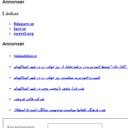
Annonser
Länkar
8dagare.se
farr.se
sweref.org
Annonser
Salamafghan.se
”کابل جان” توسط احمد مرید در برنامه تجلیل از روز جهانی زن در شهر استاکهولم
کنسرت احمد مرید بمناسبت روز جهانی زن در شهر استاکهولم
شب غزل وشعر با مجتبی محب در شهر استاکهولم
شرکت قالین فروشی
شب فرهنگی افغانها بمناسبت نودونهمین سالگرد استرداد استقلال
Användarnamn: