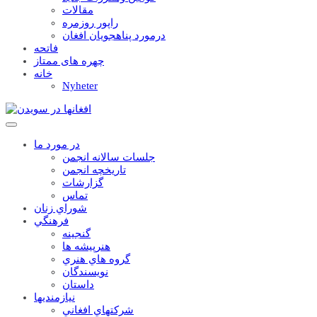
مقالات
راپور روزمره
درمورد پناهجويان افغان
فاتحه
چهره های ممتاز
خانه
Nyheter
در مورد ما
جلسات سالانه انجمن
تاریخچه انجمن
گزارشات
تماس
شوراي زنان
فرهنگي
گنجينه
هنرپيشه ها
گروه هاي هنري
نويسندگان
داستان
نيازمنديها
شرکتهاي افغاني