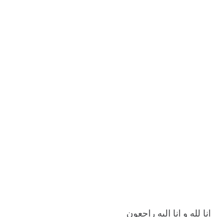
انا لله و انا الیه راجعون