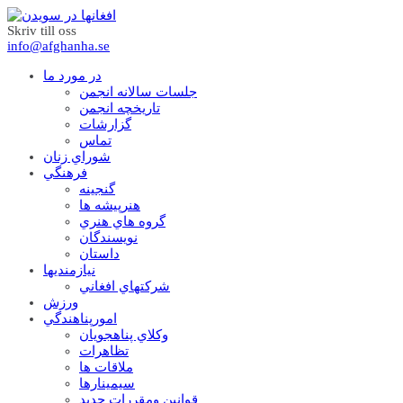
Skriv till oss
info@afghanha.se
در مورد ما
جلسات سالانه انجمن
تاریخچه انجمن
گزارشات
تماس
شوراي زنان
فرهنگي
گنجينه
هنرپيشه ها
گروه هاي هنري
نويسندگان
داستان
نيازمنديها
شرکتهاي افغاني
ورزش
امورپناهندگي
وکلاي پناهجويان
تظاهرات
ملاقات ها
سيمينارها
قوانين ومقررات جديد