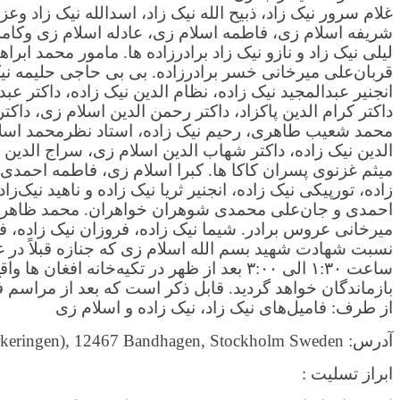
غلام سرور نیک زاد، ذبیح الله نیک زاد، اسدالله نیک زاد و
شریفه اسلام زی، فاطمه اسلام زی، عادله اسلام زی وکامله ا
لیلی نیک زاد و نازو نیک زاد برادرزاده ها. مامور محمد ابر
قربان‌علی میرخانی خسر برادرزاده. بی بی حاجی حلیمه نیک
انجنیر عبدالمجید نیک زاده، نظام الدین نیک زاده، داکتر عبدال
داکتر کرام الدین پاکزاد، داکتر رحمن الدین اسلام زی، داک
محمد شعیب طاهری، رحیم نیک زاده، استاد نظرمحمد اسلام 
الدین نیک زاده، داکتر شهاب الدین اسلام زی، سراج الدین
میثم غزنوی پسران کاکا ها. کبرا اسلام زی، فاطمه احمدی، 
زاده، تورپیکی نیک زاده، انجنیر ثریا نیک زاده و ناهید نی
احمدی و جان‌علی محمدی شوهران خواهران. محمد ظاهر سعاد
میرخانی عروس برادر. شیما نیک زاده، فروزان نیک زاده، ف
بازماندگان خواهد گردید. قابل ذکر است که بعد از مراسم
از طرف: فامیل‌های نیک زاد، نیک زاده و اسلام زی
آدرس: Hardemogatan1(ingång genom parkeringen), 12467 Bandhagen, Stockholm Sweden
ابراز تسلیت :