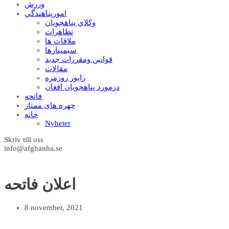
ورزش
امورپناهندگي
وکلاي پناهجويان
تظاهرات
ملاقات ها
سيمينارها
قوانين ومقررات جديد
مقالات
راپور روزمره
درمورد پناهجويان افغان
فاتحه
چهره های ممتاز
خانه
Nyheter
Skriv till oss
info@afghanha.se
اعلان فاتحه
8 november, 2021