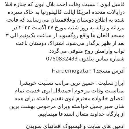
فامیل ابوی ؛ نسبت وفات احمد بلال ابوی که جنازه قبلا
درایالات متحده امریکا ایالت کالیفورنیا به خاک سپرده
شده به اطلاع دوستان وعلاقمندان می‌رسانند که فاتحه
مردانه و زنانه به روز شنبه مورخ ٢٧ اگست ۲۰۲۲ در
مسجد افغان ها واقع روگسوید از ساعت یک‌ونیم الی ۳
بعد از ظهر برگذار می‌شود. اشتراک دوستان باعث
ثواب وآرامش روح متوفی می‌گردد
شماره تماس تیلفون 0760832433
Hardemogatan 1آدرس مسجد
ابراز تسلیت : عمیق ترین مراتب تسلیت خویشرا
بمناسبت وفات مرحوم احمدبلال ابوی خدمت تمام
اعضای خانواده محترم ابوی تقدیم داشته برای همه
شان صبر جمیل خواسته وبرای مرحومی بهشت برین
از بارگاه خداوند متعال استدعا مینماییم.
ادمین های سایت و فیسبوک افغانهای سویدن