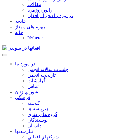
مقالات
راپور روزمره
درمورد پناهجويان افغان
فاتحه
چهره های ممتاز
خانه
Nyheter
در مورد ما
جلسات سالانه انجمن
تاریخچه انجمن
گزارشات
تماس
شوراي زنان
فرهنگي
گنجينه
هنرپيشه ها
گروه هاي هنري
نويسندگان
داستان
نيازمنديها
شرکتهاي افغاني