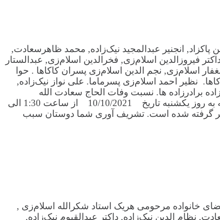
ین پاکزاد, انجنیر عبدالمجید نیک‌زاده, محمد ظاهرسعادت,
داکتر فیروزالدین اسلام‌زی, فخرالدین اسلام‌زی, عبدالستار
غفار اسلام‌زی, نجم الدین اسلام‌زی پسران کاکاها . حوا
اکاها. نظیر احمد اسلام‌زی پسرماما. علی نواز نیک‌زاده,
نیک‌زاده برادرزاده ها. نسبت وفات الحاج سعادت الله
اسلام‌زی که جنازه قبلا در کابل به خاک سپرده شده, به اطلاع دوستان رسانیده می شود که مراسم فاتحه زنانه ومردانه به روز یکشنبه تاریخ 10/10/2021 از ساعت 1:30 الی
می گردد. صرف طعام نیز مد نظر گرفته شده است. تشریف آوری شما دوستان سبب
ای خانواده مرحومی هریک استاد شکرالله اسلام‌زی ,
ادت, نظام الدین نیک‌زاده, داکتر عبدالقیوم نیک‌زاده,