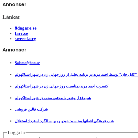
Annonser
Länkar
8dagare.se
farr.se
sweref.org
Annonser
Salamafghan.se
”کابل جان” توسط احمد مرید در برنامه تجلیل از روز جهانی زن در شهر استاکهولم
کنسرت احمد مرید بمناسبت روز جهانی زن در شهر استاکهولم
شب غزل وشعر با مجتبی محب در شهر استاکهولم
شرکت قالین فروشی
شب فرهنگی افغانها بمناسبت نودونهمین سالگرد استرداد استقلال
Logga in