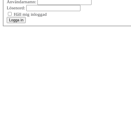
Användarnamn:
Lösenord:
Håll mig inloggad
Logga in