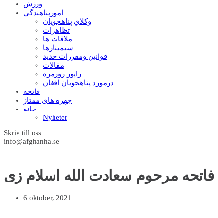
ورزش
امورپناهندگي
وکلاي پناهجويان
تظاهرات
ملاقات ها
سيمينارها
قوانين ومقررات جديد
مقالات
راپور روزمره
درمورد پناهجويان افغان
فاتحه
چهره های ممتاز
خانه
Nyheter
Skriv till oss
info@afghanha.se
 فاتحه مرحوم سعادت الله اسلام زی
6 oktober, 2021