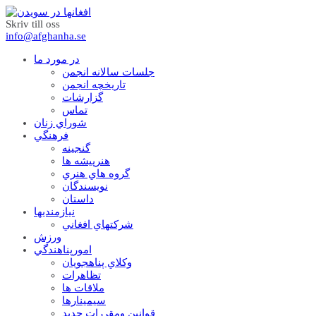
Skriv till oss
info@afghanha.se
در مورد ما
جلسات سالانه انجمن
تاریخچه انجمن
گزارشات
تماس
شوراي زنان
فرهنگي
گنجينه
هنرپيشه ها
گروه هاي هنري
نويسندگان
داستان
نيازمنديها
شرکتهاي افغاني
ورزش
امورپناهندگي
وکلاي پناهجويان
تظاهرات
ملاقات ها
سيمينارها
قوانين ومقررات جديد