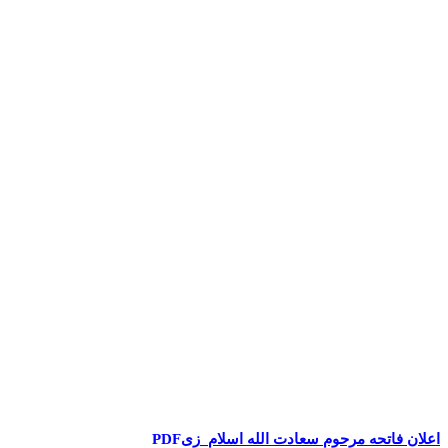
اعلان فاتحه مرحوم سعادت الله اسلام_زی
PDF