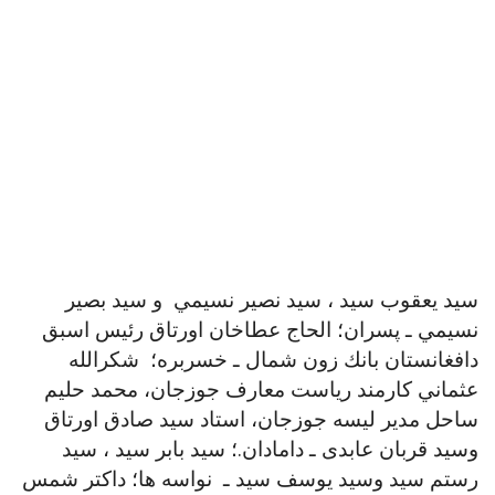
سيد يعقوب سيد ، سيد نصير نسيمي و سيد بصير
نسيمي ـ پسران؛ الحاج عطاخان اورتاق رئيس اسبق
دافغانستان بانك زون شمال ـ خسربره؛ شكرالله
عثماني كارمند رياست معارف جوزجان، محمد حليم
ساحل مدير ليسه جوزجان، استاد سيد صادق اورتاق
وسید قربان عابدی ـ دامادان.؛ سيد بابر سيد ، سيد
رستم سيد وسيد يوسف سيد ـ نواسه ها؛ داكتر شمس