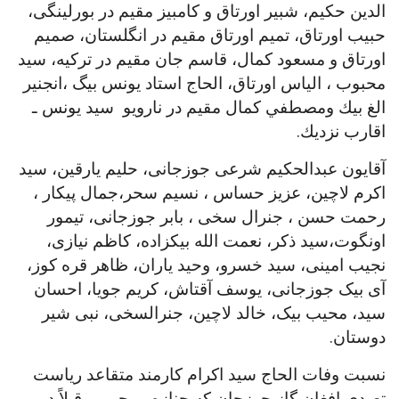
الدين حكيم، شبیر اورتاق و کامبیز مقیم در بورلینگی،
حبیب اورتاق، تمیم اورتاق مقیم در انگلستان، صمیم
اورتاق و مسعود کمال، قاسم جان مقیم در ترکیه، سيد
محبوب ، الياس اورتاق، الحاج استاد يونس بيگ ،انجنير
الغ بيك ومصطفي كمال مقيم در نارويو سید یونس ـ
اقارب نزديك.
آقایون عبدالحکیم شرعی جوزجانی، حلیم یارقین، سید
اکرم لاچین، عزیز حساس ، نسیم سحر،جمال پیکار ،
رحمت حسن ، جنرال سخی ، بابر جوزجانی، تیمور
اونگوت،سید ذکر، نعمت الله بیکزاده، کاظم نیازی،
نجیب امینی، سید خسرو، وحید یاران، ظاهر قره کوز،
آی بیک جوزجانی، یوسف آقتاش، کریم جویا، احسان
سید، محیب بیک، خالد لاچین، جنرالسخی، نبی شیر
دوستان.
نسبت وفات الحاج سید اکرام کارمند متقاعد ریاست
تصدی افغان گاز جوزجان که جنازه مرحومی قبلاً در