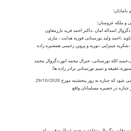
دامادان؛
ی و ملکه عروسان؛
گروال اسداله امان ،داکتر احمد فرید بارزمعاون
اوید ،احمد ولید نورستانی فوزیه هدایت ، ماری
 ،شکریه چینزایی ،نوریه و پروین رحیمی همشیره زاده
،حمید الله نورستانی، جنرال محمد انور،دگروال محمد
وره،عفیفه و تمیم نورستانی برادر زاده ها؛
نسبت وفات دگروال متقاعد عبدالروف خان نورستانی به اطلاع دوستان رسانیده می شود که جنازه به روز پنجشنبه مورخ 29/10/2020
سبت وفات دگروال متقاعد مرحوم عبدالرووف برای