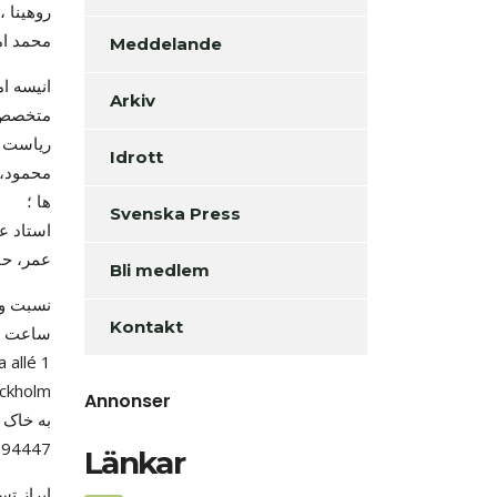
روهینا ،
محمد ام
Meddelande
انیسه ا
Arkiv
متخصص دو
ریاست ص
Idrott
محمود، 
ها ؛
Svenska Press
استاد ع
عمر، حف
Bli medlem
Kontakt
ساعت 10:00 قبل از ظهر از Södertälje Sjukhus برداشته شده و بعد از ادای نماز جنازه در حضیره مسلمانان واقع
ckholm
Annonser
به خاک 
194447
Länkar
ابراز ت