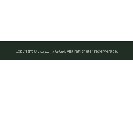
Copyright © افغانها در سویدن. Alla rättigheter reserverade.