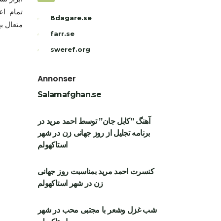
تمام اع
8dagare.se
متعال ب
farr.se
sweref.org
Annonser
Salamafghan.se
آهنگ ”کابل جان” توسط احمد مرید در
برنامه تجلیل از روز جهانی زن در شهر
استاکهولم
کنسرت احمد مرید بمناسبت روز جهانی
زن در شهر استاکهولم
شب غزل وشعر با مجتبی محب در شهر