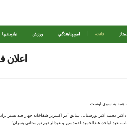
متاز
فاتحه
امورپناهندگي
ورزش
نيازمنديها
اعلان ف
 همه به سوی اوست
داکتر محمد اکبر نورستانی سابق آمر اکسریز شفاخانه چهار صد بستر براد
اب، عبدالواحد،عبدالحمید،احمدسیر و عبدالرحیم نورستانی پسران؛