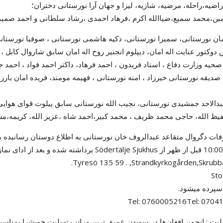
راضیه،راحله، مرضیه، شازیه، لیزا و جهان آرا نورستانی دختران؛
ین،محمد سمیع،ضیاالله اکرم ،فرهاد احمدی ،رشاد سلطانی و احمد صمیم 
مان نورستانی، سمیرا نورستانی، ذکیه هاشمی نورستانی ، صوفیا نورستان
کتور عنایت اله امان، دیپلوم انجنیر روح اله امان سابق شاروال کابل ، د
حیه وزارت دفاع ، استاد فریدون ، احمد فرهاد، داکتر احمد فواد ، احمد ج
صدیقه نورستانی خیرزاد ، امنه نورستانی ، فهیمه مومند، فریده امان بارز
بدالاحد جمشیدی نورستانی، نجیب الله نورستانی سابق پیلوت قوای هوایی
یظ الله، حاجی محمد ظریف ، محمد کبیر،احمد شاه ،عزیز الله، کریمه،مست
Sto
سپرده میشود.
Tel: 0760005216Tel: 0704
سلیت : انجمن افغان‌ها در سویدن عمیق ترین مراتب تسلیت خویشرا بمنا