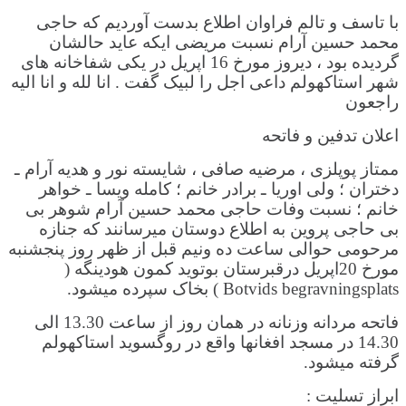
با تاسف و تالم فراوان اطلاع بدست آوردیم که حاجی
محمد حسین آرام نسبت مریضی ایکه عاید حالشان
گردیده بود ، دیروز مورخ 16 اپریل در یکی شفاخانه های
شهر استاکهولم داعی اجل را لبیک گفت . انا لله و انا الیه
راجعون
اعلان تدفین و فاتحه
ممتاز پوپلزی ، مرضیه صافی ، شایسته نور و هدیه آرام ـ
دختران ؛ ولی اوریا ـ برادر خانم ؛ کامله ویسا ـ خواهر
خانم ؛ نسبت وفات حاجی محمد حسین آرام شوهر بی
بی حاجی پروین به اطلاع دوستان میرسانند که جنازه
مرحومی حوالی ساعت ده ونیم قبل از ظهر روز پنجشنبه
مورخ 20اپریل درقبرستان بوتوید کمون هودینگه (
Botvids begravningsplats ) بخاک سپرده میشود.
فاتحه مردانه وزنانه در همان روز از ساعت 13.30 الی
14.30 در مسجد افغانها واقع در روگسوید استاکهولم
گرفته میشود.
ابراز تسلیت :