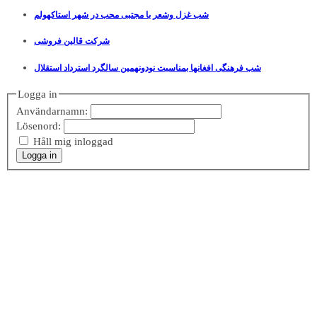
شب غزل وشعر با مجتبی محب در شهر استاکهولم
شرکت قالین فروشی
شب فرهنگی افغانها بمناسبت نودونهمین سالگرد استرداد استقلال
Logga in
Användarnamn:
Lösenord:
Håll mig inloggad
Logga in