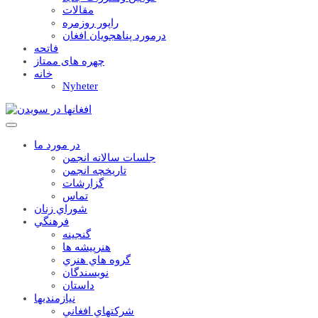
مقالات
راپور روزمره
درمورد پناهجويان افغان
فاتحه
چهره های ممتاز
خانه
Nyheter
در مورد ما
جلسات سالانه انجمن
تاریخچه انجمن
گزارشات
تماس
شوراي زنان
فرهنگي
گنجينه
هنرپيشه ها
گروه هاي هنري
نويسندگان
داستان
نيازمنديها
شرکتهاي افغاني