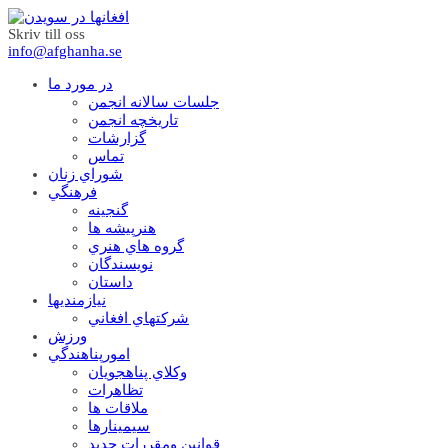
Skriv till oss
info@afghanha.se
در مورد ما
جلسات سالانه انجمن
تاریخچه انجمن
گزارشات
تماس
شوراي زنان
فرهنگي
گنجينه
هنرپيشه ها
گروه هاي هنري
نويسندگان
داستان
نيازمنديها
شرکتهاي افغاني
ورزش
امورپناهندگي
وکلاي پناهجويان
تظاهرات
ملاقات ها
سيمينارها
قوانين ومقررات جديد