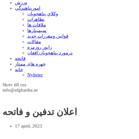
ورزش
امورپناهندگي
وکلاي پناهجويان
تظاهرات
ملاقات ها
سيمينارها
قوانين ومقررات جديد
مقالات
راپور روزمره
درمورد پناهجويان افغان
فاتحه
چهره های ممتاز
خانه
Nyheter
Skriv till oss
info@afghanha.se
اعلان تدفین و فاتحه
17 april, 2023