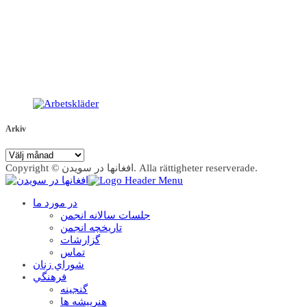
Arkiv
Arkiv
Copyright © افغانها در سویدن. Alla rättigheter reserverade.
در مورد ما
جلسات سالانه انجمن
تاریخچه انجمن
گزارشات
تماس
شوراي زنان
فرهنگي
گنجينه
هنرپيشه ها