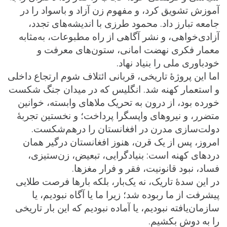
آموزش تشویق کرد، و مفهوم زن آزاد و باسواد را در
جامعه تبارز داد. محمود طرزی با اندیشه‌های تجدد،
آزادی‌خواهی، و نشر آگاهی از راه مطبوعات، به‌مثابه
معمار فکری نهضت امانی، ستون‌های معرفت و
خودباوری ملی را بنیاد نهاد.
اما این پروژهٔ تاریخی، قربانی ائتلاف شوم ارتجاع داخلی
و استعمار کهنه شد. انگلیس که در میدان جنگ شکست
خورده بود، از درون به تحریک ملاهای وابسته، خوانین
متضرر، و نیروهای واپسگرا پرداخت؛ و نخستین تجربهٔ
دولت‌سازی مدرن در افغانستان را درهم‌شکست.
امروز، پس از یک قرن، هنوز افغانستان درگیر همان
دردهای کهنه است: بنیادگرایی، تبعیض، زن‌ستیزی،
فساد، نبود قانونیت، فقر و فرار مغزها.
در این سدهٔ تاریک، نه یک‌بار، بلکه بارها فرصت طلایی
پیشرفت از ما ربوده شد؛ زیرا ما یا آگاه نبودیم، یا
سازمان‌یافته نبودیم، یا آماده نبودیم که این بار تاریخی
را به دوش بکشیم.