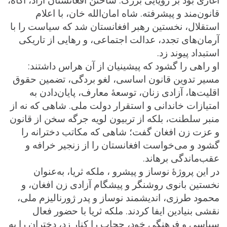
قانون‌مند و پیشرفته. شاه امان‌الله خان، با اعلام
استقلال، نخستین رهبر افغانستان شد که سیاست را با
آرمان‌های تجدد، عدالت اجتماعی، و رهایی از تاریکی
استبداد پیوند زد.
او راهی را گشود که پیشینیان از آن هراس داشتند:
مسیر تدوین قانون اساسی، لغو بردگی، تضمین حقوق
اقلیت‌ها، آزادی زنان، توسعهٔ معارف، پایان‌دادن به
امتیازات خاندانی و استقرار دولت ملی. شاهی که نه از
منبر سلطنت، بلکه از تربیون لویه جرگه سخن از قانون
و عزت زن افغان گفت؛ شاهی که مکاتب دخترانه را
گشود و می‌خواست افغانستان را از زنجیر خرافه و
عقب‌ماندگی برهاند.
در این پروژهٔ نوساز و پیشرو ، ملکه ثریا، به‌عنوان
نخستین بانوی روشنگر و پیشگام آزادی زن افغان، و
محمود طرزی، اندیشمند نوساز و پدر ژورنالیزم ملی،
نقشی بنیادین ایفا کردند. ملکه ثریا با حضور فعال
سیاسی و فرهنگی خود، حجاب را کنار زد، دختران را به