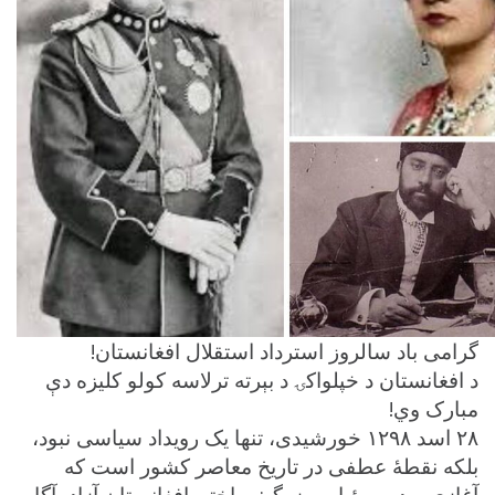
گرامی باد سالروز استرداد استقلال افغانستان!
د افغانستان د خپلواکۍ د بېرته ترلاسه کولو کلیزه دې
مبارک وي!
۲۸ اسد ۱۲۹۸ خورشیدی، تنها یک رویداد سیاسی نبود،
بلکه نقطهٔ عطفی در تاریخ معاصر کشور است که
آغازی بود بر رؤیایی بزرگ: ساختن افغانستان آزاد، آگاه،