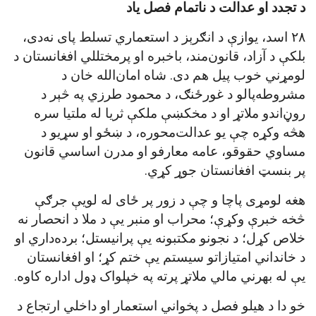
د تجدد او عدالت د ناتمام فصل یاد
۲۸ اسد، یوازې د انګرېز د استعماري تسلط پای نه‌دی،
بلکې د آزاد، قانون‌مند، باخبره او پرمختللي افغانستان د
لومړني خوب پیل هم دی. شاه امان‌الله خان د
مشروطه‌پالو د غورځنګ، د محمود طرزي په څېر د
روڼ‌اندو ملاتړ او د مخکښې ملکې ثریا له ملتیا سره
هڅه وکړه چې یو عدالت‌محوره، د ښځو او سړیو د
مساوي حقوقو، عامه معارفو او مدرن اساسي قانون
پر بنسټ افغانستان جوړ کړي.
هغه لومړی پاچا و چې د زور پر ځای له لویې جرګې
څخه خبرې وکړې؛ محراب او منبر یې د ملا د انحصار نه
خلاص کړل؛ د نجونو مکتبونه یې پرانیستل؛ برده‌داري او
د خانداني امتیازاتو سیستم یې ختم کړ؛ او افغانستان
یې له بهرني مالي ملاتړ پرته په خپلواک ډول اداره کاوه.
خو دا د هیلو فصل د پخواني استعمار او داخلي ارتجاع د