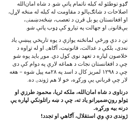
ګډو توطئو له کبله ناتمام پاتې شو. د شاه امان‌الله
اصلاحات د شاتګ‌پالو د مقاومت له کبله له منځه لاړل،
او افغانستان یو بل قرن د تعصب، ښځه‌دښمنۍ،
بې‌قانونۍ او جهالت په تیارو کې ډوب پاتې شو.
نن د دې ورځې لمانځنه یوازې د یوه تاریخي پېښې یاد
نه‌دی، بلکې د عدالت، قانونیت، آګاهۍ او له تړاوه د
خلاصون لپاره د تعهد نوی کول دي. موږ باید پوه شو
چې د افغانستان نجات د هماغه لارې په دوام کې دی
چې د ۱۲۹۸ لمریز کال د اسد په ۲۸مه پیل شوه – هغه
لار چې قرباني یې ورکړه، خو لا هم ژوندۍ ده.
درناوی د شاه امان‌الله، ملکه ثریا، محمود طرزي او
ټولو روڼ‌ضمیرانو یاد ته، چې د ښه راتلونکي لپاره یې
درنه بیه ورکړه.
ژوندی دې وي استقلال، آګاهي او تجدد!