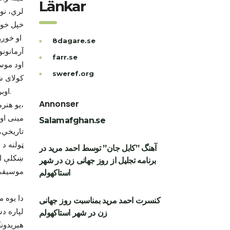
Länkar
لري، نو 
خپل خوږ
او خوږو آوازونو کې د ساز په څپو کې خپلو مینه والو ته ورسوي، او دهغوی هیلو او
8dagare.se
آرمانون
farr.se
اود موس
sweref.org
کولای شي
اوبرخوردونوکې د انسانانوغم اومصیبت، درد او رنځ په ښادي او ښکلا تبدیل کړي.
Annonser
یو هنرمند کولای شي چې دخپل وطني او تاریخي افتخاراتو، ملي یوالي، اتحاد او اتفاق،
مینی او
Salamafghan.se
، تاریخ
ټولنه د 
آهنگ ”کابل جان” توسط احمد مرید در
ښکلې او
برنامه تجلیل از روز جهانی زن در شهر
موسیقې
استاکهولم
موسیقې د لویدیزې موسیقې په
دا یوه 
کنسرت احمد مرید بمناسبت روز جهانی
لپاره د
زن در شهر استاکهولم
هیریدون