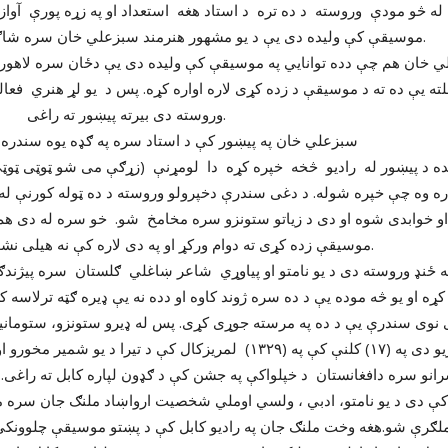
زعلي خان سره شاګرد کړ.
 دی بیرته پیښور ته راغی.
 کې د استاد سره په ګډه یوه سندره چې
 ورکړ او په دی لاره کې نه هیلی نشو.