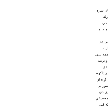
مندانو
پیداکړه