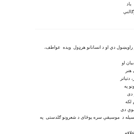
یاد
ګالنې
نو راویښول دي او د انسانانو هرډول ویده عواطف،
یان او
دتیاتر
نو په
 دی
 لکه
ه وسیله د موسیقې سره یوځای د شعرونو ګلدستی په
لاقه