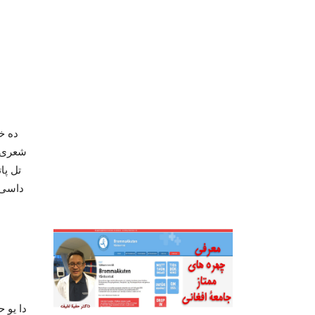
ملنګ جان په
ملنګ جان 
د وطن د خو
په خوږو نغ
رازو نیاز، 
داستاد اولمیر ټولی سندرې او آهنګونه د موسیقې په تاریخ کې یوه لویه پا
ده خپلې سندرې په ډیر عالي طرزونو اوښکلي غږ کې ویلي دي، خود ده یوسندره چې
شعری یې دخوږ ژبي شاعرملنګ جان دی د هیواد په تاریخ کښی به هر وخت ځلانده او
تل پاتی وي، او نن ورځ دغه په زړه پوری سندره د ملي سرود بڼه لري او د موسیقې
داسی محفلونه نه شته چې هنرمندانو دا سندره هلته نه وي زمزمه کړی. ددی ښکلی او
او م
دا زموږ زیبا وط
دا وطن مو ځان
دا یو حقیقت دی چې استاد اولمیر یو منلې او وتلې هنرمند و، اود ده غږ ډیر زیات مینه