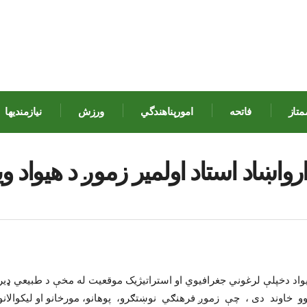
متاز
فاتحه
امورپناهندگي
ورزش
نيازمنديها
رواښاد استاد اولمیر زموږ د هیواد و
واد دخپلې لرغوني جغرافیوي او استراتیژیک موقعیت له مخې د طبیعي ډ
عوو خاوند دی ، چې زموږ فرهنګي نوښتګرو، پوهانو، مورخانو او لیکوالانو