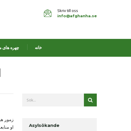
Skriv till oss
info@afghanha.se
خانه
چهره های م
ا
زموږ هی
Asylsökande
او مناب