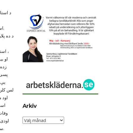
و
د استاد اولمیر شخصیت نه یوازی د ده په سندرو کې پروت دی بلکه ده د افغانستان سره
او د انسان او انساني
استاد اولمیر په (۱۳۱۲) لمریز کال کې د پیښور د (سولی) په کلي کې زیږدلی دی.
د ده پلا
په ډل
استاد اولمیر تر څلورم ټولګي پورې خپله زده کړه په خپل کلي کې سر ته رسولې ده ،
او بیا پیښور ته ولاړو او هلته یې د فر نټیر په ښوونځې کې تر لسم ټولګي پورې خپله
زده کړه تر سره کړه. دی لس کلن ؤ چې د موسیقې سره یې مینه پیدا کړه او همداسی
پسی سندرغاړې شو. ده هر وخت د پښتو فلمي سندرې لیدلې او زمزمه کولې او ترینه
یې خوند او ګټه اخیستله. ده خپل مور او پلار په کوچینوالی کې له لاسه ورکړل. دی
لس کلن 
اود هغه شاګردي یې په موسیقې کې تر لاسه کړه او د ده نه یې آرمونیه هم زده کړه او
استاد دپښتوموسیقې زده کړه له ده سره پیل کړه. وروسته له دی چې پلار او مور یې
Arkiv
وفات شول ده په خپل ژوند کې ډیرې ستړې اوستومانې اوترخې شیبی تیرې کړې دي
Arkiv
اودی دخپل تره سره اوسیده.هغه استعداد،مینه اوعلاقه چې استاد د ساز، آوازاوموسیقې
سره لرله دده تره هم دده ډیر قدر کاوه او دده هنر ته یې په ډیره درنه سترګه کتل.