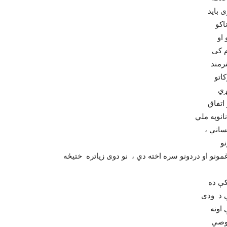
 باید
اکو
م کی
رمند
اتو
انوپه ملي
نساني
نو
مونو او دردونو سره اخته دي ، نو دوی زیاتره ختیځه
ې د ودی
اونه
صوصي