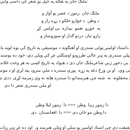
 هکله په خپل یو شعر کې داسی وایي:
زموږ د عصر یو آواز و
ارو خلکو د زړه راز و
مو بیداره یې اولس کړ
دردو ګداز او سوزوساز و
نګه ده.
لي سندرې شعر دا دی:
ن === دا زموږ لیلا وطن
 دی === دا افغانستان دی