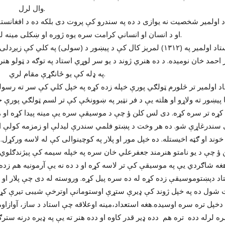
ال لرل.
 کرامت سره یوه ژوره او ښکلی مینه لرله.
ر احمد خان نومیده. د ده هنري ژوند د یو سر لوړي استاد په توګه د ټولو هنر
ه کې یو ځانګړې مقام لري.
ؤ چې د یو نامتو هنرمند جعفرعلي خان سره په خپله سیمه کې پیژندګلوي 