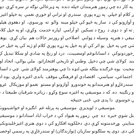
په کار ده چې زموږ هنرمندان خپله دنده په ډیرعالي توګه تر سره کړي. دوی
 کلام او خپلې په زړه پورې سندرې او ترانې او خوږې نغمې په خپلو اغیزن
و ته او د دوی د روح د تسکین او آرامې لپاره خدمت وکړي، او په خپل کلا
یقې د هنرپه وسیله د ټولنې اصلاحي او روزنیز حالات هم بیان کړي. یوهن
 چې په خپل یو اثر کې او په خپل په زړه پوري کلام او ژبه کې په خپل حرک
محبت یوه څرګنده بیلګه شي.لنډه دا چې یوهنرمند کولای شي چې د انسان
ي، اجتماعي، سیاسي، اقتصادي او فرهنګي موقف باندی اغیزه ولري. یوه ا
سندرغاړو او هنرمندانو په خوندورو آوازونو او مستو نغمو او موزیکال غږو
 رنګینه ده. که د موسیقې په اغیزه سوچ وکړو ، زیاتره شرقیان طبیعتا د غ
 خوښوي دا پدی چې ځنی ختیځه
 پرتله غم انګیزه او خواشینوونکې ده.
منل شوې خبره ده چې زموږ په هیواد کې د خراب اباد استادانو د موسیق
ستاینې وړخدمتونه کړې دي. دخلکوپه افکارو کې د دوی هنري اغیزځلیدونکې 
کې دی. دوی په سلګونو سازیان (نوازندګان) او سندرغاړي په رسمي اوخ