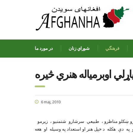
فرهنگي
شوراي زنان
در مورد ما
یاړلي اوبرمیاله هنري څیره
6 maj, 2010
یرو ښکلو مناظرو ، طبیعي سرشارو شتمنیو ، زیرمو
 په دې هکله د خپل هنر او استعداد په وسیله او هغه