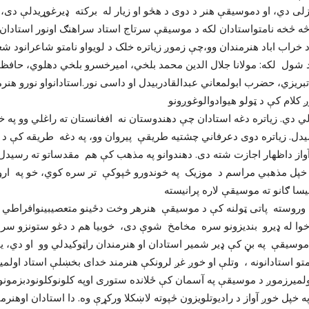
زلی دي، او دموسیقې هنر د دوی د هڅو او زیار له برکته ډیرغوړیدلې دی، ا
 خراب اباد هنرمندان وو،چې زموږ زیاتره خلک د لویواو نامتو شاعرانود شع
 شول لکه: مولانا جلال الدین محمد بلخي، امیرخسرو بلخي دهلوي، حافظ
 کلام کې د ټولو هیوادوالوغوږونو
ي دي. زیاتره دغه استادان چې دهندوستان نه افغانستان ته راغلي وو په خر
دل. زیاتره دوی دعرفاني چشتیه طریقې پیروان وو، په دغه طریقه کې د
آواز داظهار اجازت شته دی. دهندوانو په مذهب کې هم مقدساتو ته رسید
 خپل مذهبي مراسم د موزیک په خوندورو څپوکې تر سره کوي، خو په اروپا
 وروسته پاتی ټولنه کې د موسیقې هنرهر وخت دځینو متعصیبینوافراطي
موسیقې په بڼ کې ډیر شمیر استادان او هنرمندان راټوکیدلي وو او دي، یو
 خپل خوږ آواز د رادیوتلویزون څپوته لاښکلا ورکړې وه. دا استادان اوهنرم