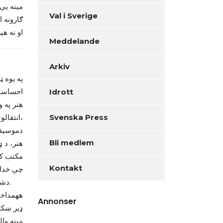
مینه یې
Val i Sverige
ګارونه 
او نه هی
Meddelande
Arkiv
په یوه 
احساسات 
Idrott
هنر په 
انتقالوي . په هره ټولنه کې بیلابیل هنرونه موجود دي لکه : د ښکلا او ښکلا پیژندنې هنر،
Svenska Press
دموسیقي
Bli medlem
هنر، د ډ
مکتب کې
Kontakt
چې خدای
دشعر هنریوالهامي کیفیت اوالهي حکمت دی، چې زیاتره هنرمندانو ته ډالي شوې دی.
ههمداخب
Annonser
ډیر ښکل
مینه وا