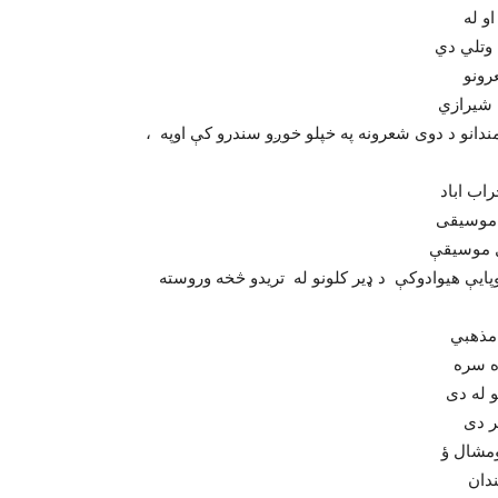
و له
رونو
 شیرازي
، صاحب تبریزي، حضرب ابولمعاني عبدالقادربیدل او داسی نور.استادانواو نورو هنرمندانو د دوی شعرونه په خپلو خوږو سندرو کې اوپه
اب اباد
 موسیقی
ل موسیقې
يې هیوادوکې د ډیر کلونو له تریدو څخه وروسته
 مذهبي
 له دی
ندان