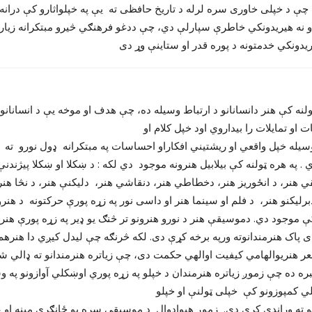
 چې د خپلی خاوری سره لرله د تاریخ حافظی ته یې په خپلواثارو کې درانه 
او نه هیریدونکي خاطرې سپارلې دي، چې ددغو فرهنګي څیرو مبتکرانه زیار
ریدونکي خدمتونه د پوره قدر او ستاینې وړ دی
ټولنه کې هنر دانسانانو د ارتباط وسیله ده، چې هدف او موخه یې د انسانا
او تمایلات را بیداروي اود خپل کلام او
وسیله خپل واقعي او ریشتیني افکاراو احساسات په مبتکرانه ډول نورو ته ب
 هنر، د انځوریز هنر، دخطاطي هنر، دنقاشي هنر، دلیکنې هنر، د نڅا هنر، 
برلیکنو هنر، د فلم او سینما هنر او داسی نور په زړه پورې حرکتونه د هنرو
 موجود دي. دموسیقې هنر د نورو هنرونو تر څنګ یو ډیر په زړه پورې هنر
 پاک هنرمندانوته ورپه برخه کړې دی. لکه څرنګه چې لیدل کیږي دا هنرهم
ره ده چې زموږ زیاتره هنرمندان د خپلو په زړه پوري اوښکلي آوازونو پ
ي کمپوزونو کې خپلی ټولنې او خپلو
لو ته وړاندې کړې دي. زموږ هیوادوال د موسیقې سره یو ځانګړې مینه او ع