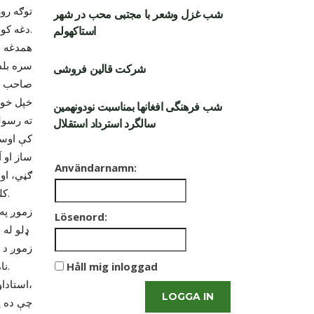
توګه رو
شب غزل وشعر با مجتبی محب در شهر
دغه کوڅه څخه نامتواستادان لکه د موسیقې سرتاج استاد سراهنګ اونور استادان وتلي دي.
استاکهولم
همدغه د
سره بلد
شرکت قالین فروشی
خپل خوږ
شب فرهنگی افغانها بمناسبت نودونهمین
ته رسول
سالگرد استرداد استقلال
کې اوسی
ساز او 
Användarnamn:
ګڼي، او
کلیسا ګانو ته موسیقې لاره پرانیسته.
زموږ په
Lösenord:
ډلو له خوا له ډیرو بندیزونو سره مخامخ شوې دی، خوبیا هم د دغو ستونزو سره سره
زموږ د 
نامتو استادانونه ، وتلې او خوږ غږ لرونکې هنرمند خدای بخښلې استاد اولمیر دی.
Håll mig inloggad
استاداولمیرزموږ د موسیقې په آسمان کې ځلانده ستوری اوپه کلونوکلونودبزمونومشال ؤ،
LOGGA IN
چې ده په