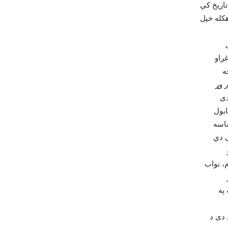
اریخ کې
کله خپل
ږاو
ه
 وړ
دی
ساسه