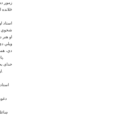
زموږ ده
ځلانده 
وطني او 
استاد او
شخوي او
او هنر 
ویلې دي
دي، همد
پاتی دی. ده زیاتره د خدای بخښلې (ملنګ جان) شعرونه په موسیقې کې انتخابول.
خدای بخ
او ملي شاعر ؤ. د ده شعرونه د پښتو ادب په آسمان کې روښانه او ځلیدونکی دي.
د ملنګ جان ډیر ن
استاداولمیر، استادایوب، استاد منور، عثمان، اسلم، ګلالي، سپین بادام، توربادام، نواب
سید علم، 
دغوهنرمندانوپه کابل رادیوکې اود نورو خلکو په محافلو کې د ملنګ جان شعرونه په
ډیرو ښکل
ښاغلې عبدالله بختانی خدمتګار، چې زموږ دهیواد یونامتوادیب، شاعر او لیکوال دی د