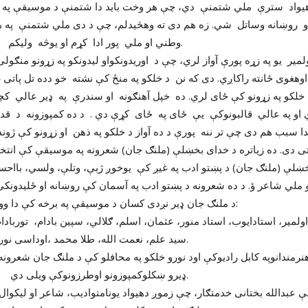
یواد سترې ملي شتمنې دي، چې هر وخت باید دا شتمنې د موسیقې په ت
او روښانه وساتل شي. زه هم دی ته وهڅیدلم، چې د دی ملي شتمنې په ه
ملي پور ادا کړم او یوڅه ولیکم.
لمیر یو په زړه پورې آواز لري، چې د اوریدونکواو لیدونکو په زړونو منګولی
هغوی ځانته راکاږي. دی که نن د خلکو په منځ کې نشته خو دده تل پاتی غ
د خلکو په زړونو کې ځای لري. ده خپل آهنګونه او سندرې په ډیر عالي کچ
 او په عالي قالبونوکې یې ځای په ځای کړې دي . د ده کمپوزونه د قدر
ا سبب هم دی چې تر ننه پورې د ده آواز د خلکو په ذهن او زړونو کې ژون
ښلې (ملنګ جان) د پښتو ادب په غیږ کې یوخوږ ژبې، وتلې، ولسي، بااح
ږدی کسان د موسیقې په برخه کې دا وو:
نعمت الله، طلا محمد ،اوداسی نور.
وکمپوزونو اوطرزونوکې ویلی دي.