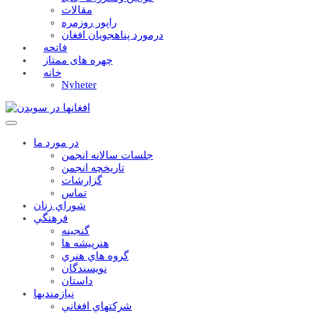
مقالات
راپور روزمره
درمورد پناهجويان افغان
فاتحه
چهره های ممتاز
خانه
Nyheter
در مورد ما
جلسات سالانه انجمن
تاریخچه انجمن
گزارشات
تماس
شوراي زنان
فرهنگي
گنجينه
هنرپيشه ها
گروه هاي هنري
نويسندگان
داستان
نيازمنديها
شرکتهاي افغاني