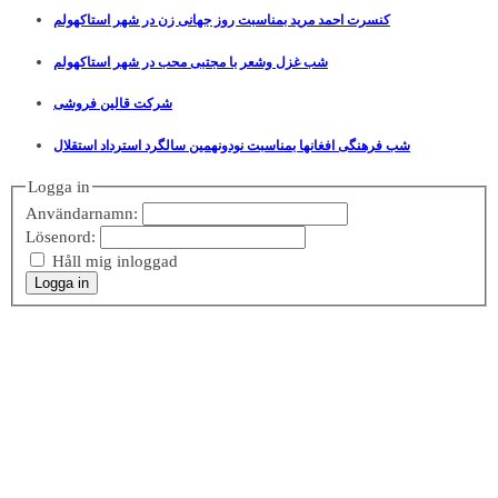
کنسرت احمد مرید بمناسبت روز جهانی زن در شهر استاکهولم
شب غزل وشعر با مجتبی محب در شهر استاکهولم
شرکت قالین فروشی
شب فرهنگی افغانها بمناسبت نودونهمین سالگرد استرداد استقلال
Logga in
Användarnamn:
Lösenord:
Håll mig inloggad
Logga in