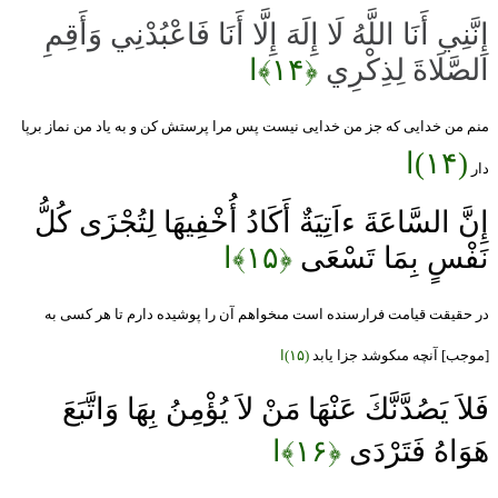
إِنَّنِي أَنَا اللَّهُ لَا إِلَهَ إِلَّا أَنَا فَاعْبُدْنِي وَأَقِمِ
الصَّلَاةَ لِذِكْرِي
﴿۱۴﴾ا
منم من خدايى كه جز من خدايى نيست پس مرا پرستش كن و به ياد من نماز برپا
(۱۴)ا
دار
إِنَّ السَّاعَةَ ءاَتِيَةٌ أَكَادُ أُخْفِيهَا لِتُجْزَى كُلُّ
نَفْسٍ بِمَا تَسْعَى
﴿۱۵﴾ا
در حقيقت قيامت فرارسنده است مى‏خواهم آن را پوشيده دارم تا هر كسى به
[موجب] آنچه مى‏كوشد جزا يابد
(۱۵)ا
فَلاَ يَصُدَّنَّكَ عَنْهَا مَنْ لاَ يُؤْمِنُ بِهَا وَاتَّبَعَ
هَوَاهُ فَتَرْدَى
﴿۱۶﴾ا