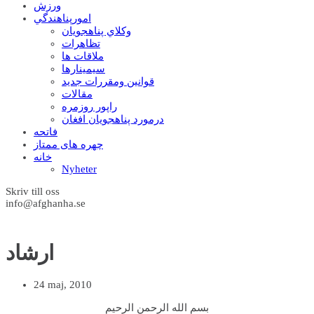
ورزش
امورپناهندگي
وکلاي پناهجويان
تظاهرات
ملاقات ها
سيمينارها
قوانين ومقررات جديد
مقالات
راپور روزمره
درمورد پناهجويان افغان
فاتحه
چهره های ممتاز
خانه
Nyheter
Skriv till oss
info@afghanha.se
ارشاد
24 maj, 2010
بسم الله الرحمن الرحیم