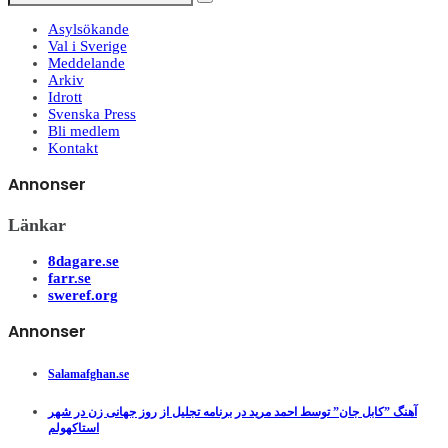
Asylsökande
Val i Sverige
Meddelande
Arkiv
Idrott
Svenska Press
Bli medlem
Kontakt
Annonser
Länkar
8dagare.se
farr.se
sweref.org
Annonser
Salamafghan.se
آهنگ ”کابل جان” توسط احمد مرید در برنامه تجلیل از روز جهانی زن در شهر
استاکهولم