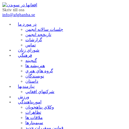
Skriv till oss
info@afghanha.se
در مورد ما
جلسات سالانه انجمن
تاریخچه انجمن
گزارشات
تماس
شوراي زنان
فرهنگي
گنجينه
هنرپيشه ها
گروه هاي هنري
نويسندگان
داستان
نيازمنديها
شرکتهاي افغاني
ورزش
امورپناهندگي
وکلاي پناهجويان
تظاهرات
ملاقات ها
سيمينارها
قوانين ومقررات جديد