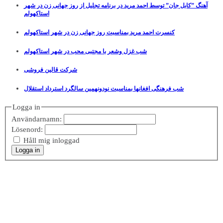
آهنگ ”کابل جان” توسط احمد مرید در برنامه تجلیل از روز جهانی زن در شهر
استاکهولم
کنسرت احمد مرید بمناسبت روز جهانی زن در شهر استاکهولم
شب غزل وشعر با مجتبی محب در شهر استاکهولم
شرکت قالین فروشی
شب فرهنگی افغانها بمناسبت نودونهمین سالگرد استرداد استقلال
Logga in
Användarnamn:
Lösenord:
Håll mig inloggad
Logga in