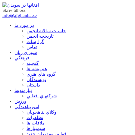
Skriv till oss
info@afghanha.se
در مورد ما
جلسات سالانه انجمن
تاریخچه انجمن
گزارشات
تماس
شوراي زنان
فرهنگي
گنجينه
هنرپيشه ها
گروه هاي هنري
نويسندگان
داستان
نيازمنديها
شرکتهاي افغاني
ورزش
امورپناهندگي
وکلاي پناهجويان
تظاهرات
ملاقات ها
سيمينارها
قوانين ومقررات جديد