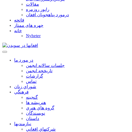
مقالات
راپور روزمره
درمورد پناهجويان افغان
فاتحه
چهره های ممتاز
خانه
Nyheter
در مورد ما
جلسات سالانه انجمن
تاریخچه انجمن
گزارشات
تماس
شوراي زنان
فرهنگي
گنجينه
هنرپيشه ها
گروه هاي هنري
نويسندگان
داستان
نيازمنديها
شرکتهاي افغاني