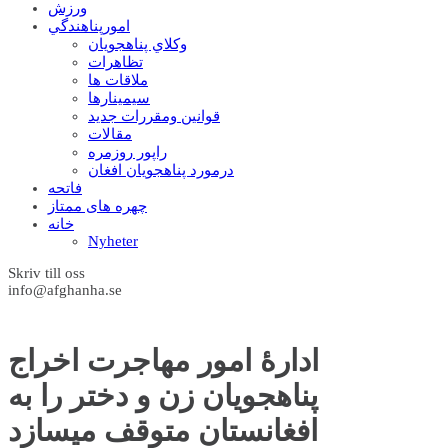
ورزش
امورپناهندگي
وکلاي پناهجويان
تظاهرات
ملاقات ها
سيمينارها
قوانين ومقررات جديد
مقالات
راپور روزمره
درمورد پناهجويان افغان
فاتحه
چهره های ممتاز
خانه
Nyheter
Skriv till oss
info@afghanha.se
ادارۀ امور مهاجرت اخراج
پناهجویان زن و دختر را به
افغانستان متوقف میسازد