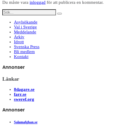
Du måste vara
inloggad
för att publicera en kommentar.
Asylsökande
Val i Sverige
Meddelande
Arkiv
Idrott
Svenska Press
Bli medlem
Kontakt
Annonser
Länkar
8dagare.se
farr.se
sweref.org
Annonser
Salamafghan.se