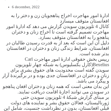
6 december, 2022
ادارۀ امور مهاجرت اخراج پناهجویان زن و دختر را به
افغانستان متوقف میسازد
کانال 4 تلویزیون سویدن گزارش می دهد که ادارۀ امور
مهاجرت تصمیم گرفته است تا اخراج زنان و دختران
پناهجو را به افغانستان متوقف بسازد.
دلیل آن این است که بعد از به قدرت رسیدن طالبان در
افغانستان، شرایط زندگی زنان و دختران در افغانستان
بدتر شده است.
رییس بخش حقوقی ادارۀ امور مهاجرت Carl
Bexelius(کارل بکسلیوس) به شبکه چهار تلویزیون
سویدن گفته است محدودیت های حقوق بشری برای
زنان و دختران در افغانستان جدی بوده و در برگیرندۀ آزار
و پیگرد می باشد.
این بدان معنی است که همه زنان و دختران افغان پناهجو
در سویدن می توانند اجازۀ اقامت دریافت نمایند.
بر مبنای گزارش شبکۀ 4 تلویزیون سویدن حتی
ژورنالیستان، فعالان حقوق بشر و نماینده های دولت
قبلی افغانستان، بدون در نظرداشت جنسیت، شامل این