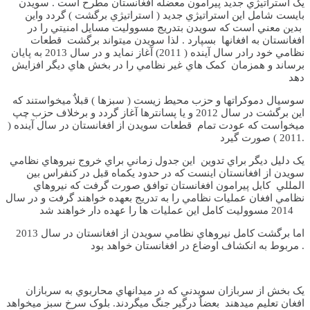
يک استراتيژي جديد پيرامون معضله افغانستان مطرح است . سويدن
بايست شامل اين استراتيژي جديد ( استراتيژي برگشت ) گردد واين
بدين معني است که سويدن بتدريج مسووليت مسايل امنيتي را در
افغانستان به افغانها بسپارد . لذا سويدن ميتواند برگشت قطعات
نظامي خود رادر سال آينده ( 2011) آغاز نمايد و در سال 2013 به پايان
برساند و همزمان کمک هاي غير نظامي را در بخش هاي ديگر افزايش
دهد
سوسيال دموکراتها و حزب محيط زيست ( سبزها ) قبلاٌ ميخواستند که
اين برگشت در سال 2012 و يا پسانترها آغاز گردد و برخلاف حزب چپ
ميخواست که عودت تمام قطعات سويدن از افغانستان در سال آينده (
2011 ) صورت گيرد.
يک دليل ديگر براي تدوين اين جدول زماني براي خروج نيروهاي نظامي
سويدن از افغانستان اينست که در حدود يکماه قبل در کنفراس بين
المللي کابل پيرامون افغانستان توافق صورت گرفت که نيروهاي
نظامي افغان عمليات نظامي را به تدريج بعهده خواهند گرفت و در سال
2014 مسووليت کامل اين عمليات ها را عهده دار خواهند شد
اما برگشت کامل نيروهاي نظامي سويدن از افغانستان در سال 2013
مربوط به انکشاف اوضاع در افغانستان خواهد بود .
يک بخش از سربازان سويدني که در ميدانهاي محاربوي به سربازان
افغان تعليم ميدهند بعضاٌ درگير جنگ ميگردند. بلوک سرخ سبز ميخواهد