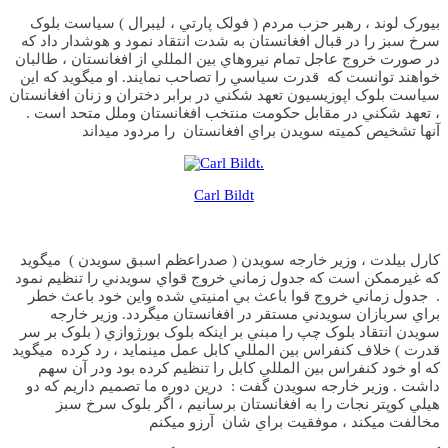
بيورک لوند ، رهبر حزب مردم ( فولک پارتي ، ليبرال ) سياست بلوک
سرخ سبز را در قبال افغانستان به شدت انتقاد نمود و هوشدار داد که
در صورت خروج عاجل تمام نيروهاي بين المللي از افغانستان ، طالبان
خواهند توانست که قدرت سياسي را تصاحب نمايند. او ميگويد که اين
سياست بلوک اپوزيسيون تعهد شکني در برابر دختران و زنان افغانستان
، تعهد شکني در مقابل حکومت منتخب افغانستان وملل متحد است .
آنها تشخيص کميته سويدن براي افغانستان را مردود ميداند
Carl Bildt
کارل بيلدت ، وزير خارجه سويدن ( صدراعظم اسبق سويدن ) ميگويد
که غيرممکن است که جدول زماني خروج قواي سويدني را تنظيم نمود
. جدول زماني خروج قوا باعث بي امنيتي شده واين خود باعث خطر
براي سربازان سويدني مستقر در افغانستان ميگردد. وزير خارجه
سويدن انتقاد بلوک چپ را مبني بر اينکه بلوک بورژوازي ( بلوک بر سر
قدرت ) خلاف کنفراس بين المللي کابل عمل مينمايد ، رد کرده ميگويد
که او خود کنفراس بين المللي کابل را تنظيم کرده بود ودر آن سهم
داشت . وزير خارجه سويدن گفت : درين دوره ما تصميم داريم که دو
هيلي کوپتر نجات را به افغانستان برسانيم ، اگر بلوک سرخ سبز
مخالفت ميکند ، موفقيت براي شان آرزو ميکنم