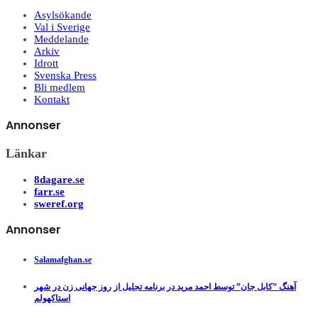
Asylsökande
Val i Sverige
Meddelande
Arkiv
Idrott
Svenska Press
Bli medlem
Kontakt
Annonser
Länkar
8dagare.se
farr.se
sweref.org
Annonser
Salamafghan.se
آهنگ ”کابل جان” توسط احمد مرید در برنامه تجلیل از روز جهانی زن در شهر
استاکهولم