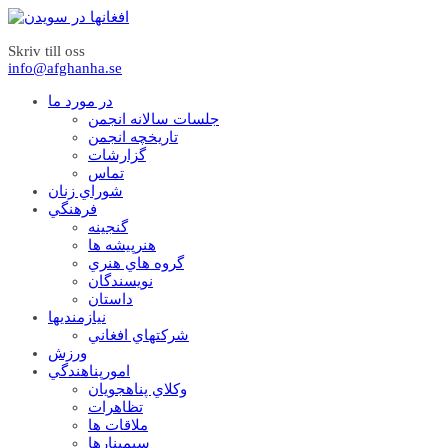
Skriv till oss
info@afghanha.se
در مورد ما
جلسات سالانه انجمن
تاریخچه انجمن
گزارشات
تماس
شوراي زنان
فرهنگي
گنجينه
هنرپيشه ها
گروه هاي هنري
نويسندگان
داستان
نيازمنديها
شرکتهاي افغاني
ورزش
امورپناهندگي
وکلاي پناهجويان
تظاهرات
ملاقات ها
سيمينارها