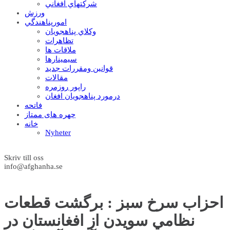
شرکتهاي افغاني
ورزش
امورپناهندگي
وکلاي پناهجويان
تظاهرات
ملاقات ها
سيمينارها
قوانين ومقررات جديد
مقالات
راپور روزمره
درمورد پناهجويان افغان
فاتحه
چهره های ممتاز
خانه
Nyheter
Skriv till oss
info@afghanha.se
احزاب سرخ سبز : برگشت قطعات
نظامي سويدن از افغانستان در