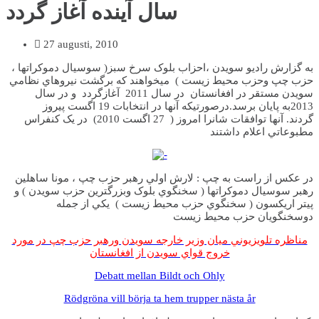
سال آينده آغاز گردد
27 augusti, 2010
به گزارش راديو سويدن ،احزاب بلوک سرخ سبز( سوسيال دموکراتها ،
حزب چپ وحزب محيط زيست ) ميخواهند که برگشت نيروهاي نظامي
سويدن مستقر در افغانستان در سال 2011 آغازگردد و در سال
2013به پايان برسد.درصورتيکه آنها در انتخابات 19 اگست پيروز
گردند. آنها توافقات شانرا امروز ( 27 اگست 2010) در يک کنفراس
مطبوعاتي اعلام داشتند
در عکس از راست به چپ : لارش اولي رهبر حزب چپ ، مونا ساهلين
رهبر سوسيال دموکراتها ( سخنگوي بلوک وبزرگترين حزب سويدن ) و
پيتر اريکسون ( سخنگوي حزب محيط زيست ) يکي از جمله
دوسخنگويان حزب محيط زيست
مناظره تلويزيوني ميان وزير خارجه سويدن ورهبر حزب چپ در مورد
خروج قواي سويدن از افغانستان
Debatt mellan Bildt och Ohly
Rödgröna vill börja ta hem trupper nästa år