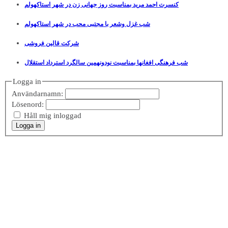
کنسرت احمد مرید بمناسبت روز جهانی زن در شهر استاکهولم
شب غزل وشعر با مجتبی محب در شهر استاکهولم
شرکت قالین فروشی
شب فرهنگی افغانها بمناسبت نودونهمین سالگرد استرداد استقلال
Logga in
Användarnamn:
Lösenord:
Håll mig inloggad
Logga in