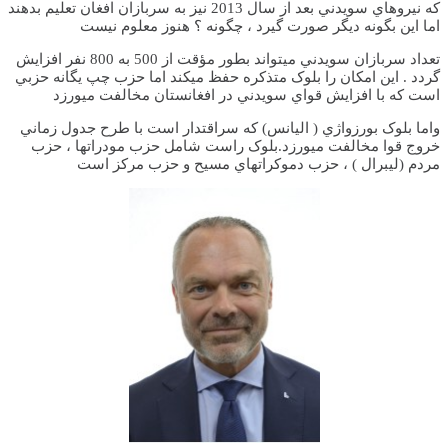
که نيروهاي سويدني بعد از سال 2013 نيز به سربازان افغان تعليم بدهند
اما اين بگونه ديگر صورت گيرد ، چگونه ؟ هنوز معلوم نيست
تعداد سربازان سويدني ميتواند بطور مؤقت از 500 به 800 نفر افزايش
گردد . اين امکان را بلوک متذکره حفظ ميکند اما حزب چپ يگانه حزبي
است که با افزايش قواي سويدني در افغانستان مخالفت ميورزد
واما بلوک بورزواژي ( اليانس) که سراقتدار است با طرح جدول زماني
خروج قوا مخالفت ميورزد.بلوک راست شامل حزب مودراتها ، حزب
مردم (ليبرال ) ، حزب دموکراتهاي مسيح و حزب مرکز است