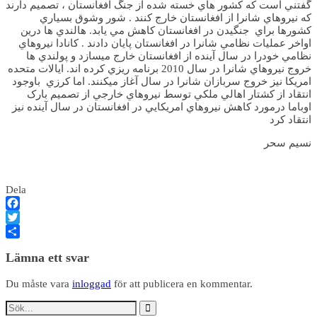
گفتني است که کشور هاي خسته شده از جنگ افغانستان ، تصميم دارند
که نيروهاي شانرا از افغانستان خارج کنند . شور وشوق بسياري
کشورها براي جنگيدن در افغانستان کاهش مي يابد. هالندي ها درين
اواخر عمليات نظامي شانرا در افغانستان پايان دادند . کانادا نيروهاي
نظامي خودرا در سال آينده از افغانستان خارج ميسازد و پولندي ها
خروج نيروهاي شانرا در سال 2010 برنامه ريزي کرده اند. ايالات متحده
امريکا نيز خروج سربازان شانرا در سال آغاز ميکنند. اما کرزي باوجود
انتقاد از کشتار اهالي ملکي توسط نيروهاي خارجي از تصميم بارک
اوباما درمورد کاهش نيروهاي امريکايي در افغانستان در سال آينده نيز
انتقاد کرد
نسيم سحر
Dela
Facebook
Twitter
Dela
Lämna ett svar
Du måste vara
inloggad
för att publicera en kommentar.