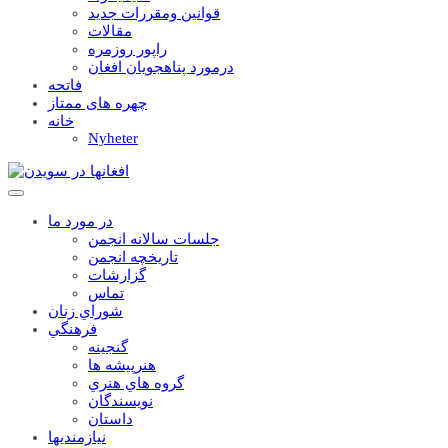
قوانين ومقررات جديد
مقالات
راپور روزمره
درمورد پناهجويان افغان
فاتحه
چهره های ممتاز
خانه
Nyheter
در مورد ما
جلسات سالانه انجمن
تاریخچه انجمن
گزارشات
تماس
شوراي زنان
فرهنگي
گنجينه
هنرپيشه ها
گروه هاي هنري
نويسندگان
داستان
نيازمنديها