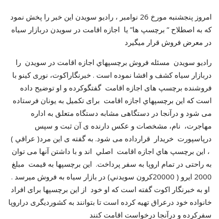
امروز پنجشنبه مورخ 26 نوامبر ، راديو سويدن اين خبر را پخش نمود
که به اصطلاح ” برچسپ ها” يا اجازه اقامت در سويدن دربازار سياه
در معرض فروش قرار ميگيرد
رادیو سويدن مسئله فروش برچسپهاي اجازه اقامت در سويدن را
دربازار سياه کشف و افشا نموده است . خبرنگاراکوت، نوری کینو با
فروشنده برچسپ های اجازه اقامت گفتگوکرده و او توضیح داده
است که این برچسپهاي اجازه اقامت برای تکمیل به یونان فرستاده
می شود و درآنجا در دستگاهی مشابه دستگاه متعلق به اداره
مهاجرت، نام، مشخصات و عکس دارنده ی آن ثبت و سپس
درپاسپورت خريدار قرارداده می شود. به گفته ی این مرد( عراقي )
، این برچسپ هاي اجازه اقامت اصلي اند و با داشتن آنها می توان
به راحتی در تمام اروپا به سفر پرداخت. اين برچسپها به قيمت مبلغ
2000 ايرو ( 20000کرون سويدني) در بازار سياه به فروش ميرسد .
او به خبرنگار اکوت گفته است که او خود از این برچسپها برای افراد
خانواده خود درعراق تهیه کرده است تا بتوانند به کشوردیگری دراروپا
سفرکرده و درآنجا درخواست اقامت کنند