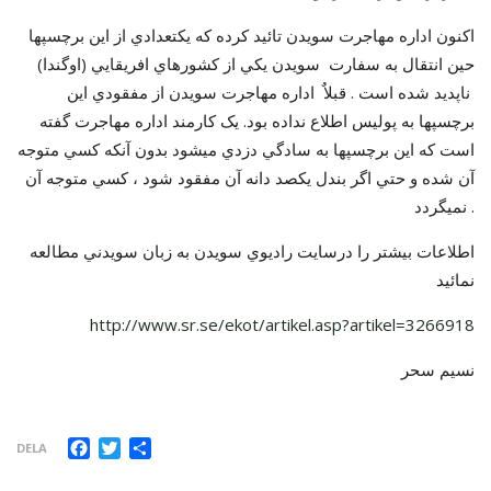
اکنون اداره مهاجرت سويدن تائيد کرده که يکتعدادي از اين برچسپها
حين انتقال به سفارت سويدن يکي از کشورهاي افريقايي (اوگندا)
ناپديد شده است . قبلاٌ اداره مهاجرت سويدن از مفقودي اين
برچسپها به پوليس اطلاع نداده بود. يک کارمند اداره مهاجرت گفته
است که اين برچسپها به سادگي دزدي ميشود بدون آنکه کسي متوجه
آن شده و حتي اگر بندل يکصد دانه آن مفقود شود ، کسي متوجه آن
نميگردد .
اطلاعات بيشتر را درسايت راديوي سويدن به زبان سويدني مطالعه
نمائيد
http://www.sr.se/ekot/artikel.asp?artikel=3266918
نسيم سحر
Facebook
Twitter
Dela
DELA