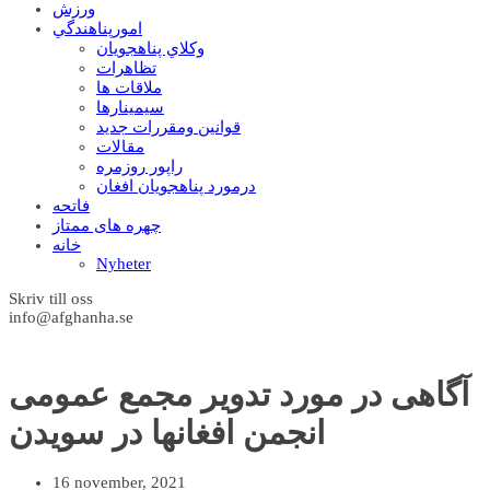
ورزش
امورپناهندگي
وکلاي پناهجويان
تظاهرات
ملاقات ها
سيمينارها
قوانين ومقررات جديد
مقالات
راپور روزمره
درمورد پناهجويان افغان
فاتحه
چهره های ممتاز
خانه
Nyheter
Skriv till oss
info@afghanha.se
آگاهی در مورد تدویر مجمع عمومی
انجمن افغانها در سویدن
16 november, 2021