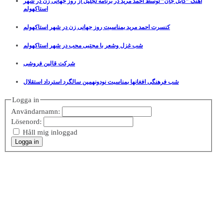
آهنگ ”کابل جان” توسط احمد مرید در برنامه تجلیل از روز جهانی زن در شهر
استاکهولم
کنسرت احمد مرید بمناسبت روز جهانی زن در شهر استاکهولم
شب غزل وشعر با مجتبی محب در شهر استاکهولم
شرکت قالین فروشی
شب فرهنگی افغانها بمناسبت نودونهمین سالگرد استرداد استقلال
Logga in
Användarnamn:
Lösenord:
Håll mig inloggad
Logga in