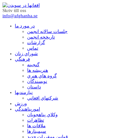
Skriv till oss
info@afghanha.se
در مورد ما
جلسات سالانه انجمن
تاریخچه انجمن
گزارشات
تماس
شوراي زنان
فرهنگي
گنجينه
هنرپيشه ها
گروه هاي هنري
نويسندگان
داستان
نيازمنديها
شرکتهاي افغاني
ورزش
امورپناهندگي
وکلاي پناهجويان
تظاهرات
ملاقات ها
سيمينارها
قوانين ومقررات جديد