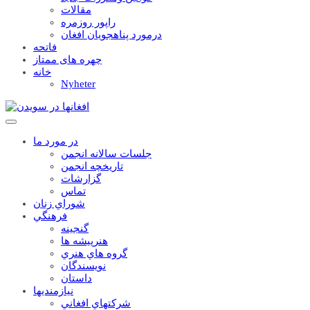
مقالات
راپور روزمره
درمورد پناهجويان افغان
فاتحه
چهره های ممتاز
خانه
Nyheter
در مورد ما
جلسات سالانه انجمن
تاریخچه انجمن
گزارشات
تماس
شوراي زنان
فرهنگي
گنجينه
هنرپيشه ها
گروه هاي هنري
نويسندگان
داستان
نيازمنديها
شرکتهاي افغاني