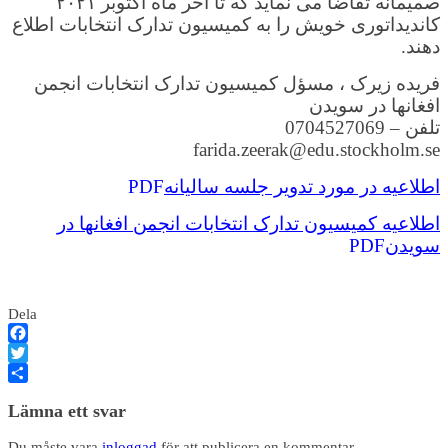
صمیمانه تقاضا می نماید که تا آخر ماه اکتوبر ۲۰۲۱
کاندیداتوری خویش را به کمیسیون تدارک انتخابات اطلاع
دهند.
فریده زیرک ، مسؤل کمیسیون تدارک انتخابات انجمن
افغانها در سویدن
تلفن – 0704527069
farida.zeerak@edu.stockholm.se
اطلاعیه در مورد تدویر جلسه سالیانه
PDF
اطلاعیه کمیسیون تدارک انتخابات انجمن افغانها در
سویدن
PDF
Dela
Facebook
Twitter
Dela
Lämna ett svar
Du måste vara
inloggad
för att publicera en kommentar.