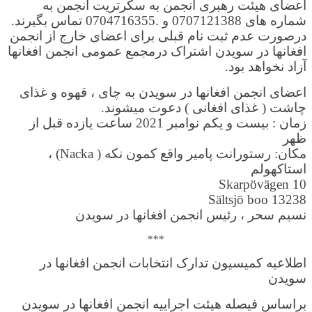
اعضای هیئت رهبری انجمن به سکرتریت انجمن به
شماره های 0707121388 و .0704716355 تماس بگیرند.
درصورت عدم ثبت نام قبلی برای اعضای خارج از انجمن
افغانها در سویدن اشتراک درمجمع عمومی انجمن افغانها
آزاد نخواهد بود.
اعضای انجمن افغانها در سویدن به چای ، قهوه و غذای
چاشت ( غذای افغانی ) دعوت میشوند.
زمان : بیست و یکم نوامبر 2021 ساعت یازده قبل از
ظهر
مکان: رستورانت پامیر واقع کمون نکه ( Nacka) ،
استاکهولم
Skarpövägen 10
13238 Sältsjö boo
نسیم سحر ، رئیس انجمن افغانها در سویدن
***
اطلاعیه کمیسیون تدارک انتخابات انجمن افغانها در
سویدن
براساس فیصله هیئت اجراییه انجمن افغانها در سویدن