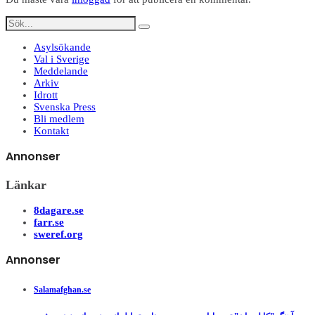
Asylsökande
Val i Sverige
Meddelande
Arkiv
Idrott
Svenska Press
Bli medlem
Kontakt
Annonser
Länkar
8dagare.se
farr.se
sweref.org
Annonser
Salamafghan.se