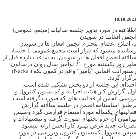
18.10.2021
اطلاعیه در مورد تدویر جلسه سالیانه (مجمع عمومی)
انجمن افغانها در سویدن
به اطلاع اعضای محترم انجمن افغان ها در سویدن
رسانیده میشود که قرار است مجمع عمومی یا جلسۀ
سالانه انجمن افغان ها در سویدن، به ساعت یازده قبل از
ظهر روز یکشنبه مورخ 21 نوامبر سال روان درسالون
رستورانت افغانی ”پامیر” واقع در کمون نکه ( Nacka)
برگزار گردد.
اجندای این جلسه از دو بخش تشکیل شده است:
اول: گزارش کار هیئت اجراییه و کمیسیون کنترول و
بررسی انجمن از فعالیت های که صورت گرفته است.
برطبق اساسنامه انجمن در جلسه سالانه گزارش
فعالیتهای یکساله مورد استماع قرارمی گیرد وسپس
پیرامون آن جرو بحثهای صورت گرفته و پیشنهادات و
نظریات جدید غرض بهبود کار انجمن ارائه میشود.
سپس مسوول کمیسیون کنترول وبررسی در مورد