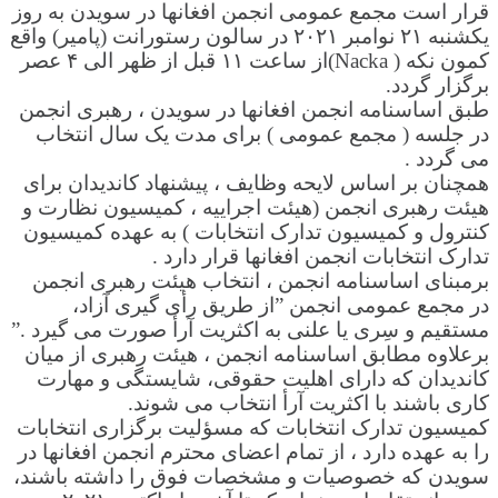
قرار است مجمع عمومی انجمن افغانها در سویدن به روز
یکشنبه ۲۱ نوامبر ۲۰۲۱ در سالون رستورانت (پامیر) واقع
کمون نکه ( Nacka)از ساعت ۱۱ قبل از ظهر الی ۴ عصر
برگزار گردد.
طبق اساسنامه انجمن افغانها در سویدن ، رهبری انجمن
در جلسه ( مجمع عمومی ) برای مدت یک سال انتخاب
می گردد .
همچنان بر اساس لایحه وظایف ، پیشنهاد کاندیدان برای
هیئت رهبری انجمن (هیئت اجراییه ، کمیسیون نظارت و
کنترول و کمیسیون تدارک انتخابات ) به عهده کمیسیون
تدارک انتخابات انجمن افغانها قرار دارد .
برمبنای اساسنامه انجمن ، انتخاب هیئت رهبری انجمن
در مجمع عمومی انجمن ”از طریق رأی گیری آزاد،
مستقيم و سِری یا علنی به اکثریت آرأ صورت می گیرد .”
برعلاوه مطابق اساسنامه انجمن ، هیئت رهبری از میان
کاندیدان که دارای اهلیت حقوقی، شایستگی و مهارت
کاری باشند با اکثریت آرأ انتخاب می شوند.
کمیسیون تدارک انتخابات که مسؤلیت برگزاری انتخابات
را به عهده دارد ، از تمام اعضای محترم انجمن افغانها در
سویدن که خصوصیات و مشخصات فوق را داشته باشند،