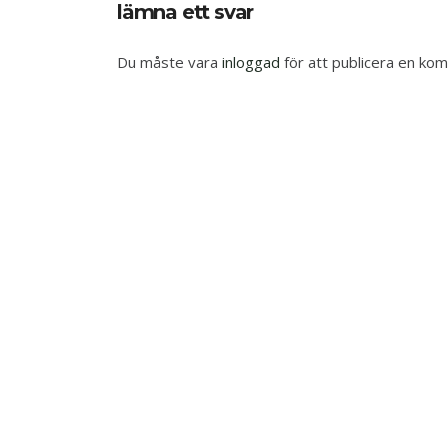
lämna ett svar
Du måste vara
inloggad
för att publicera en ko