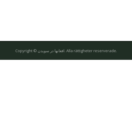
Copyright © افغانها در سویدن. Alla rättigheter reserverade.