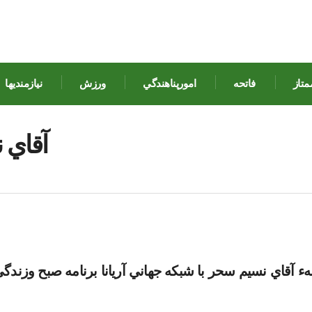
متاز
فاتحه
امورپناهندگي
ورزش
نيازمنديها
آقاي 
ء آقاي نسيم سحر با شبکه جهاني آريانا برنامه صبح وزندگي