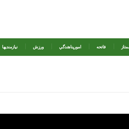
متاز
فاتحه
امورپناهندگي
ورزش
نيازمنديها