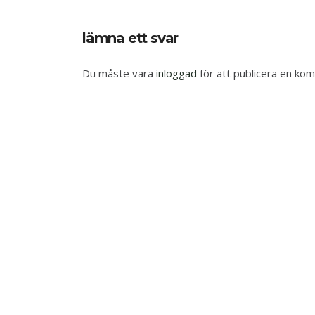
lämna ett svar
Du måste vara
inloggad
för att publicera en ko