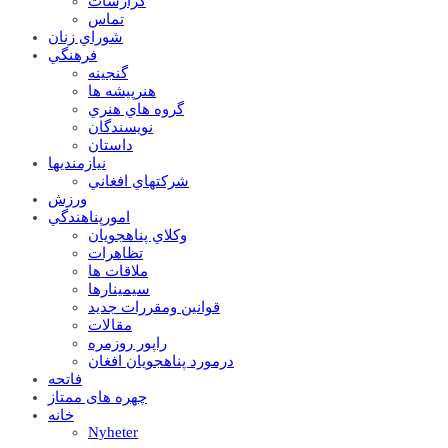
گزارشات
تماس
شوراي زنان
فرهنگي
گنجينه
هنرپيشه ها
گروه هاي هنري
نويسندگان
داستان
نيازمنديها
شرکتهاي افغاني
ورزش
امورپناهندگي
وکلاي پناهجويان
تظاهرات
ملاقات ها
سيمينارها
قوانين ومقررات جديد
مقالات
راپور روزمره
درمورد پناهجويان افغان
فاتحه
چهره های ممتاز
خانه
Nyheter