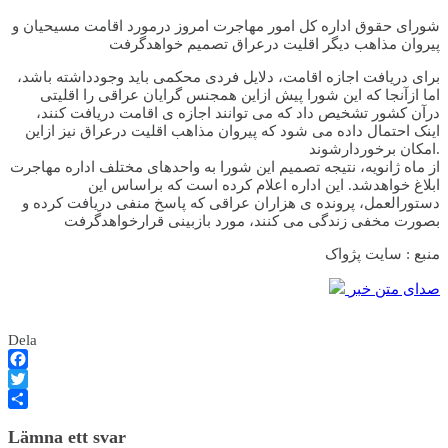
شورای حقوق اداره کل امور مهاجرت امروز درمورد اقامت مسیحیان و
پیروان مذاهب دیگر اقلیت درعراق تصمیم خواهدگرفت
برای دریافت اجازه اقامت، دلایل فردی محکمی باید وجودداشته باشد،
اما ازآنجا که این شورا پیش ازاین همجنس گرایان عراقی را اقلیتی
درآن کشور تشخیص داد که می توانند اجازه ی اقامت دریافت کنند،
اینک احتمال داده می شود که پیروان مذاهب اقلیت درعراق نیز ازاین
امکان برخوردارشوند.
از ماه ژانویه، نتیجه تصمیم این شورا به واحدهای مختلف اداره مهاجرت
ابلاغ خواهدشد. این اداره اعلام کرده است که براساس این
دستورالعمل، پرونده ی هزاران عراقی که پاسخ منفی دریافت کرده و
بصورت مخفی زندگی می کنند، مورد بازبینی قرارخواهدگرفت
منبع : سايت پژواک
صدای متن خبر
Dela
Facebook
Twitter
Dela
Lämna ett svar