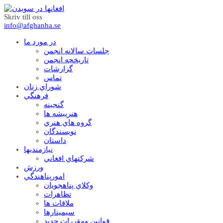
Skriv till oss
info@afghanha.se
در مورد ما
جلسات سالانه انجمن
تاریخچه انجمن
گزارشات
تماس
شوراي زنان
فرهنگي
گنجينه
هنرپيشه ها
گروه هاي هنري
نويسندگان
داستان
نيازمنديها
شرکتهاي افغاني
ورزش
امورپناهندگي
وکلاي پناهجويان
تظاهرات
ملاقات ها
سيمينارها
قوانين ومقررات جديد