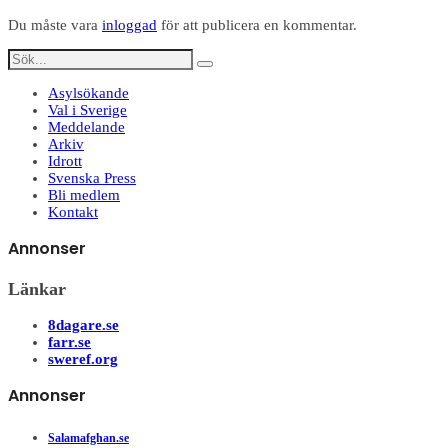
Du måste vara
inloggad
för att publicera en kommentar.
Asylsökande
Val i Sverige
Meddelande
Arkiv
Idrott
Svenska Press
Bli medlem
Kontakt
Annonser
Länkar
8dagare.se
farr.se
sweref.org
Annonser
Salamafghan.se