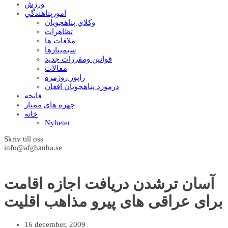
ورزش
امورپناهندگي
وکلاي پناهجويان
تظاهرات
ملاقات ها
سيمينارها
قوانين ومقررات جديد
مقالات
راپور روزمره
درمورد پناهجويان افغان
فاتحه
چهره های ممتاز
خانه
Nyheter
Skriv till oss
info@afghanha.se
آسان ترشدن دریافت اجازه اقامت
برای عراقی های پیرو مذاهب اقلیت
16 december, 2009