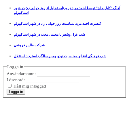
آهنگ ”کابل جان” توسط احمد مرید در برنامه تجلیل از روز جهانی زن در شهر
استاکهولم
کنسرت احمد مرید بمناسبت روز جهانی زن در شهر استاکهولم
شب غزل وشعر با مجتبی محب در شهر استاکهولم
شرکت قالین فروشی
شب فرهنگی افغانها بمناسبت نودونهمین سالگرد استرداد استقلال
Logga in
Användarnamn:
Lösenord:
Håll mig inloggad
Logga in