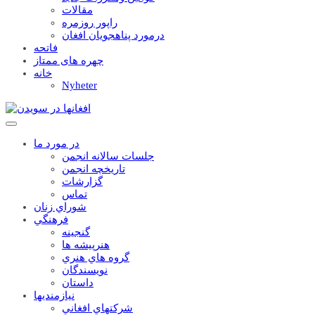
مقالات
راپور روزمره
درمورد پناهجويان افغان
فاتحه
چهره های ممتاز
خانه
Nyheter
در مورد ما
جلسات سالانه انجمن
تاریخچه انجمن
گزارشات
تماس
شوراي زنان
فرهنگي
گنجينه
هنرپيشه ها
گروه هاي هنري
نويسندگان
داستان
نيازمنديها
شرکتهاي افغاني