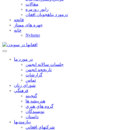
مقالات
راپور روزمره
درمورد پناهجويان افغان
فاتحه
چهره های ممتاز
خانه
Nyheter
در مورد ما
جلسات سالانه انجمن
تاریخچه انجمن
گزارشات
تماس
شوراي زنان
فرهنگي
گنجينه
هنرپيشه ها
گروه هاي هنري
نويسندگان
داستان
نيازمنديها
شرکتهاي افغاني