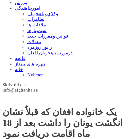
ورزش
امورپناهندگي
وکلاي پناهجويان
تظاهرات
ملاقات ها
سيمينارها
قوانين ومقررات جديد
مقالات
راپور روزمره
درمورد پناهجويان افغان
فاتحه
چهره های ممتاز
خانه
Nyheter
Skriv till oss
info@afghanha.se
يک خانواده افغان که قبلاٌ نشان
انگشت يونان را داشت بعد از 18
ماه اقامت دريافت نمود