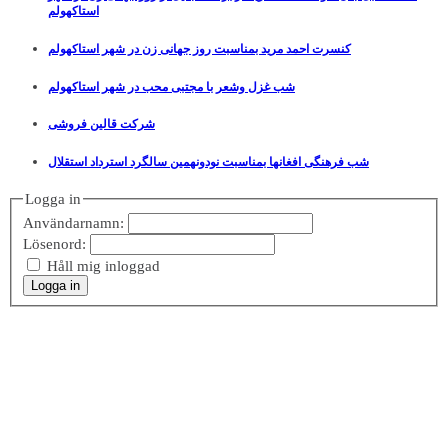
استاکهولم
کنسرت احمد مرید بمناسبت روز جهانی زن در شهر استاکهولم
شب غزل وشعر با مجتبی محب در شهر استاکهولم
شرکت قالین فروشی
شب فرهنگی افغانها بمناسبت نودونهمین سالگرد استرداد استقلال
Logga in
Användarnamn:
Lösenord:
Håll mig inloggad
Logga in