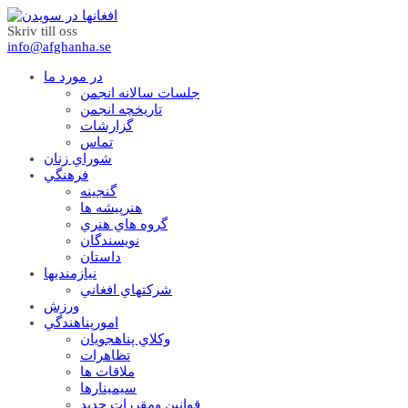
Skriv till oss
info@afghanha.se
در مورد ما
جلسات سالانه انجمن
تاریخچه انجمن
گزارشات
تماس
شوراي زنان
فرهنگي
گنجينه
هنرپيشه ها
گروه هاي هنري
نويسندگان
داستان
نيازمنديها
شرکتهاي افغاني
ورزش
امورپناهندگي
وکلاي پناهجويان
تظاهرات
ملاقات ها
سيمينارها
قوانين ومقررات جديد