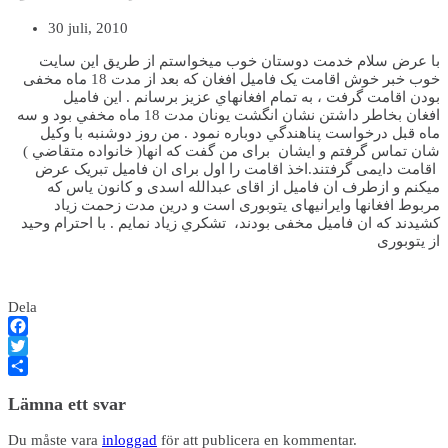
30 juli, 2010
با عرض سلام خدمت دوستان خوب میخواستم از طریق این سایت
خوب خبر خوش اقامت يک فامیل افغان که بعد از مدت 18 ماه مخفی
بودن اقامت گرفت ، به تمام افغانهاي عزيز برسانم . اين فاميل
افغان بخاطر داشتن نشان انگشت یونان مدت 18 ماه مخفي بود و سه
ماه قبل درخواست پناهندگي دوباره نمود . من روز دوشنبه با وکیل
شان تماس گرفتم و ايشان برای من گفت که انها( خانواده متقاضي )
اقامت دایمی گرفتند.اخذ اقامت را اول برای ان فامیل تبریک عرض
میکنم و ازطرف ان فامیل از اقای عبدالله اسدی و کانون یاس که
مربوط افغانها وایرانیهای یتوبوری است و درين مدت زحمت زیاد
کشیدند که ان فامیل مخفی بودند، تشکري زیاد نمایم . با احترام وحید
از یتوبوری
Dela
Facebook
Twitter
Dela
Lämna ett svar
Du måste vara
inloggad
för att publicera en kommentar.