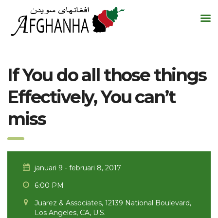
If You do all those things
Effectively, You can’t
miss
januari 9 - februari 8, 2017
6:00 PM
Juarez & Associates, 12139 National Boulevard,
Los Angeles, CA, U.S.