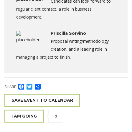
Candidates can look forward to
regular client contact, a role in business
development.
Priscilla Sorvino
Proposal writing/methodology
creation, and a leading role in
managing a project to finish.
Facebook
Twitter
Dela
SHARE
SAVE EVENT TO CALENDAR
0
I AM GOING