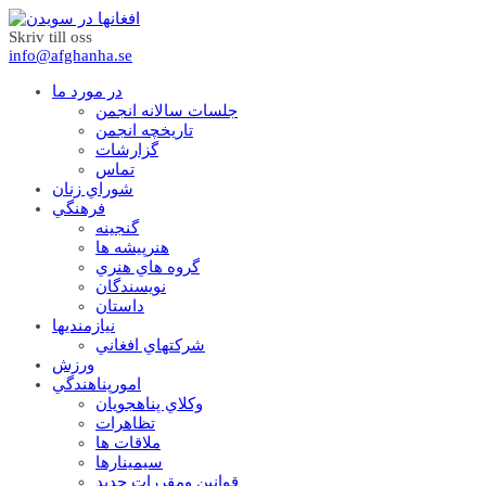
Skriv till oss
info@afghanha.se
در مورد ما
جلسات سالانه انجمن
تاریخچه انجمن
گزارشات
تماس
شوراي زنان
فرهنگي
گنجينه
هنرپيشه ها
گروه هاي هنري
نويسندگان
داستان
نيازمنديها
شرکتهاي افغاني
ورزش
امورپناهندگي
وکلاي پناهجويان
تظاهرات
ملاقات ها
سيمينارها
قوانين ومقررات جديد