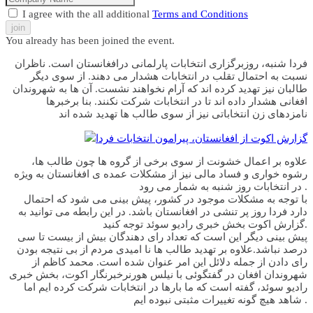
I agree with the all additional
Terms and Conditions
join
You already has been joined the event.
فردا شنبه، روزبرگزاری انتخابات پارلمانی درافغانستان است. ناظران
نسبت به احتمال تقلب در انتخابات هشدار می دهند. از سوی دیگر
طالبان نیز تهدید کرده اند که آرام نخواهند نشست. آن ها به شهروندان
افغانی هشدار داده اند تا در انتخابات شرکت نکنند. بنا برخبرها
نامزدهای زن انتخاباتی نیز از سوی طالب ها تهدید شده اند
گزارش اکوت از افغانستان، پیرامون انتخابات فردا
علاوه بر اعمال خشونت از سوی برخی از گروه ها چون طالب ها،
رشوه خواری و فساد مالی نیز از مشکلات عمده ی افغانستان به ویژه
در انتخابات روز شنبه به شمار می رود .
با توجه به مشکلات موجود در کشور، پیش بینی می شود که احتمال
دارد فردا روز پر تنشی در افغانستان باشد. در این رابطه می توانید به
گزارش اکوت بخش خبری رادیو سوئد توجه کنید.
پیش بینی دیگر این است که تعداد رای دهندگان بیش از بیست تا سی
درصد نباشد.علاوه بر تهدید طالب ها نا امیدی مردم از بی نتیجه بودن
رای دادن از جمله دلائل این امر عنوان شده است. محمد کاظم از
شهروندان افغان در گفتگوئی با نیلس هورنرخبرنگار اکوت، بخش خبری
رادیو سوئد، گفته است که ما بارها در انتخابات شرکت کرده ایم اما
شاهد هیچ گونه تغییرات مثبتی نبوده ایم .