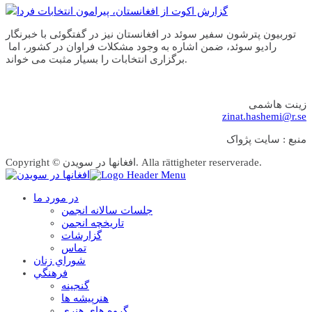
گزارش اکوت از افغانستان، پیرامون انتخابات فردا
توربیون پترشون سفیر سوئد در افغانستان نیز در گفتگوئی با خبرنگار
رادیو سوئد، ضمن اشاره به وجود مشکلات فراوان در کشور، اما
برگزاری انتخابات را بسیار مثبت می خواند.
زینت هاشمی
zinat.hashemi@r.se
منبع : سايت پژواک
Copyright © افغانها در سویدن. Alla rättigheter reserverade.
در مورد ما
جلسات سالانه انجمن
تاریخچه انجمن
گزارشات
تماس
شوراي زنان
فرهنگي
گنجينه
هنرپيشه ها
گروه هاي هنري