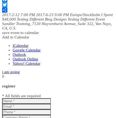
Facebook
Twitter
2017-2-12 7:00 PM
2017-6-23 9:00 PM
Europe/Stockholm
I Spent
Dela
$48,000 Testing Different Blog Designs
Testing Different Event
Sandler Training, 7120 Hayvenhurst Avenue, Suite 322, Van Nuys,
CA, U.S.
save event to calendar
Add to Calendar
iCalendar
Google Calendar
Outlook
Outlook Online
Yahoo! Calendar
i am going
0
register
* All fields are required