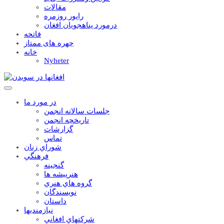
مقالات
راپور روزمره
درمورد پناهجويان افغان
فاتحه
چهره های ممتاز
خانه
Nyheter
در مورد ما
جلسات سالانه انجمن
تاریخچه انجمن
گزارشات
تماس
شوراي زنان
فرهنگي
گنجينه
هنرپيشه ها
گروه هاي هنري
نويسندگان
داستان
نيازمنديها
شرکتهاي افغاني