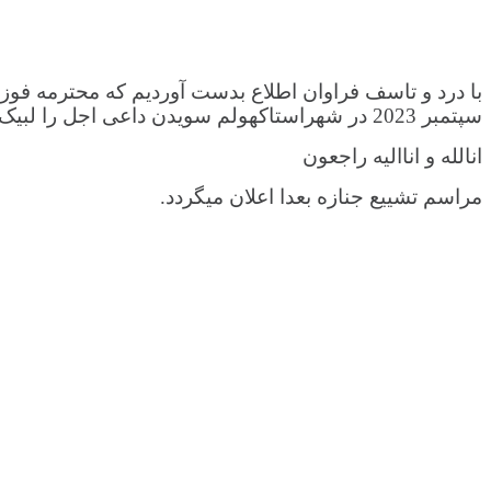
سپتمبر 2023 در شهراستاکهولم سویدن داعی اجل را لبیک گفته دیده ازجهان فروبستند.
انالله و اناالیه راجعون
مراسم تشییع جنازه بعدا اعلان میگردد.