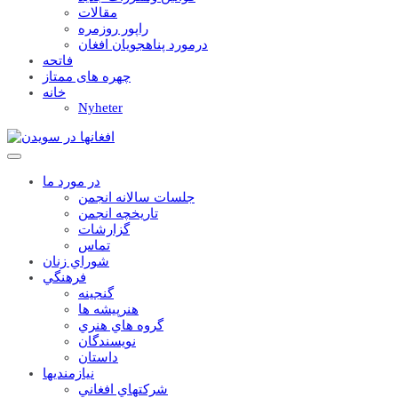
مقالات
راپور روزمره
درمورد پناهجويان افغان
فاتحه
چهره های ممتاز
خانه
Nyheter
در مورد ما
جلسات سالانه انجمن
تاریخچه انجمن
گزارشات
تماس
شوراي زنان
فرهنگي
گنجينه
هنرپيشه ها
گروه هاي هنري
نويسندگان
داستان
نيازمنديها
شرکتهاي افغاني