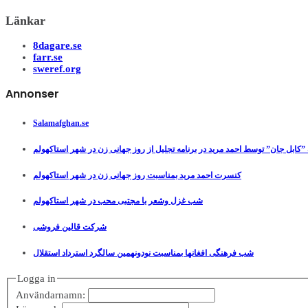
Länkar
8dagare.se
farr.se
sweref.org
Annonser
Salamafghan.se
”کابل جان” توسط احمد مرید در برنامه تجلیل از روز جهانی زن در شهر استاکهولم
کنسرت احمد مرید بمناسبت روز جهانی زن در شهر استاکهولم
شب غزل وشعر با مجتبی محب در شهر استاکهولم
شرکت قالین فروشی
شب فرهنگی افغانها بمناسبت نودونهمین سالگرد استرداد استقلال
Logga in
Användarnamn: