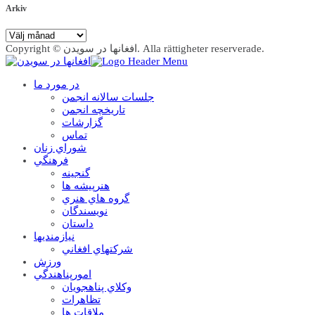
Arkiv
Arkiv
Copyright © افغانها در سویدن. Alla rättigheter reserverade.
در مورد ما
جلسات سالانه انجمن
تاریخچه انجمن
گزارشات
تماس
شوراي زنان
فرهنگي
گنجينه
هنرپيشه ها
گروه هاي هنري
نويسندگان
داستان
نيازمنديها
شرکتهاي افغاني
ورزش
امورپناهندگي
وکلاي پناهجويان
تظاهرات
ملاقات ها