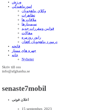
ورزش
امورپناهندگي
وکلاي پناهجويان
تظاهرات
ملاقات ها
سيمينارها
قوانين ومقررات جديد
مقالات
راپور روزمره
درمورد پناهجويان افغان
فاتحه
چهره های ممتاز
خانه
Nyheter
Skriv till oss
info@afghanha.se
senaste7mobil
اعلان فوتی
15 september, 2023