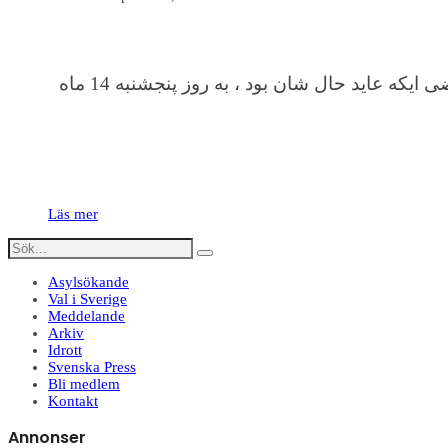
با درد و تاسف فراوان اطلاع بدست آوردیم که محترمه فوزیه جان ابوی پویا یکتن از استادان معارف کشور پس از مریضی ایکه عاید حال شان بود ، به روز پنجشنبه 14 ماه
Läs mer
Asylsökande
Val i Sverige
Meddelande
Arkiv
Idrott
Svenska Press
Bli medlem
Kontakt
Annonser