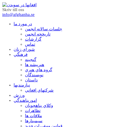
Skriv till oss
info@afghanha.se
در مورد ما
جلسات سالانه انجمن
تاریخچه انجمن
گزارشات
تماس
شوراي زنان
فرهنگي
گنجينه
هنرپيشه ها
گروه هاي هنري
نويسندگان
داستان
نيازمنديها
شرکتهاي افغاني
ورزش
امورپناهندگي
وکلاي پناهجويان
تظاهرات
ملاقات ها
سيمينارها
قوانين ومقررات جديد