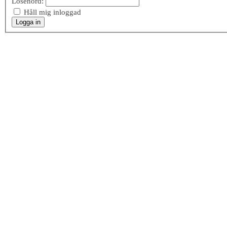
Lösenord:
Håll mig inloggad
Logga in