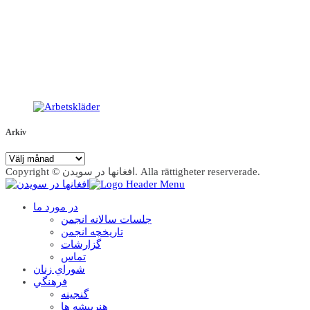
Arkiv
Arkiv
Copyright © افغانها در سویدن. Alla rättigheter reserverade.
در مورد ما
جلسات سالانه انجمن
تاریخچه انجمن
گزارشات
تماس
شوراي زنان
فرهنگي
گنجينه
هنرپيشه ها