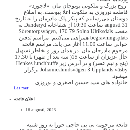
روح بزرگ و ملکوتی بوبوجان مان «لاجورد»
فاطمه نوروزی به ملکوت اعلا پیوست. به اطلاع
دوستان می‌رسانیم که پیکر پاک مادرمان را به تاریخ
31 augusti ساعت 10:30 از شفاخانه Danderyd به
مقصد Sörentorpsvägen, 170 79 Solna Ulriksdals
begravningsplats همراهی می‌کنیم! مراسم تدفین
حوالی ساعت 11.00 آغاز می یابد. مراسم فاتحه
مرحوم مادرجان مان در همان روز و بخاطر تسهیل
حال عزیزان از ساعت 15( سه بعد از ظهر) تا 17,30
(پنج و نیم عصر) و در آدرس زیر Henkes lunchbuffe
Johanneslundsvägen 3 Upplands väsby برگزار
میشود.
خانواده های سید حسین اصغری و نوروزی
Läs mer
اعلان فاتحه
16 augusti, 2023
فاتحه مرحومه بی بی حاجی حورا به روز شنبه