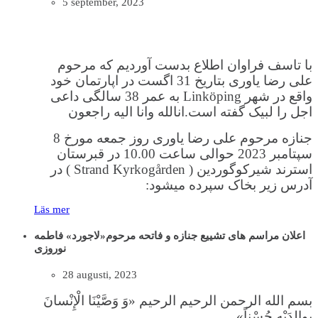
5 september, 2023
با تاسف فراوان اطلاع بدست آوردیم که مرحوم
علی رضا یاوری بتاریخ 31 اگست در اپارتمان خود
واقع در شهر Linköping به عمر 38 سالگی داعی
اجل را لبیک گفته است.انالله وانا الیه راجعون
جنازه مرحوم علی رضا یاوری روز جمعه مورخ 8
سپتامبر 2023 حوالی ساعت 10.00 در قبرستان
استرند شیرکوگوردین ( Strand Kyrkogården ) در
آدرس زیر بخاک سپرده میشود:
Läs mer
اعلان مراسم های تشییع جنازه و فاتحه مرحوم«لاجورد» فاطمه
نوروزی
28 augusti, 2023
بسم الله الرحمن الرحیم الرحیم «وَ وَصَّیْنَا الْإِنْسانَ
بِوالِدَیْهِ حُسْناً»