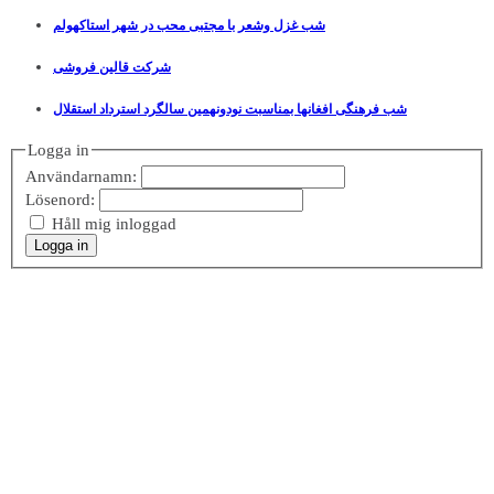
شب غزل وشعر با مجتبی محب در شهر استاکهولم
شرکت قالین فروشی
شب فرهنگی افغانها بمناسبت نودونهمین سالگرد استرداد استقلال
Logga in
Användarnamn:
Lösenord:
Håll mig inloggad
Logga in