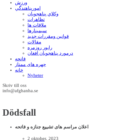
ورزش
امورپناهندگي
وکلاي پناهجويان
تظاهرات
ملاقات ها
سيمينارها
قوانين ومقررات جديد
مقالات
راپور روزمره
درمورد پناهجويان افغان
فاتحه
چهره های ممتاز
خانه
Nyheter
Skriv till oss
info@afghanha.se
Dödsfall
اعلان مراسم های تشییع جنازه و فاتحه
2 oktober, 2023