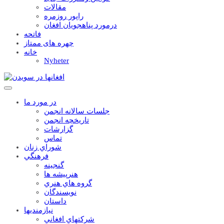
مقالات
راپور روزمره
درمورد پناهجويان افغان
فاتحه
چهره های ممتاز
خانه
Nyheter
در مورد ما
جلسات سالانه انجمن
تاریخچه انجمن
گزارشات
تماس
شوراي زنان
فرهنگي
گنجينه
هنرپيشه ها
گروه هاي هنري
نويسندگان
داستان
نيازمنديها
شرکتهاي افغاني