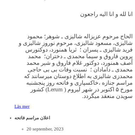
انا لله و انا الیه راجعون
الحاج مرحوم عزیزاله شالیزی ـ شوهر؛ محمود
شالیزی، مسعود شالیزی، مرحوم نوروز شالیزی و
فرید شالیزی ـ پسران ؛ ثریا همنورد، دوکتورس
پروین فاروق و سیما محمدی ـ دختران؛ محمد
آصف همنورد، دوکتور غلام فاروق و شیر محمد
محمدی ـ دامادان ؛ نسبت وفات بی بی حاجی
محمدزی شالیزی به اطلاع دوستان میرسانند که
مراسم جنازه ،خاکسپاری و فاتحه روز پنجشنبه
مورخ ۵ اکتوبر در شهر لیروم ( Lerum) کشور
سویدن منعقد میگردد.
Läs mer
اعلان مراسم فاتحه
20 september, 2023