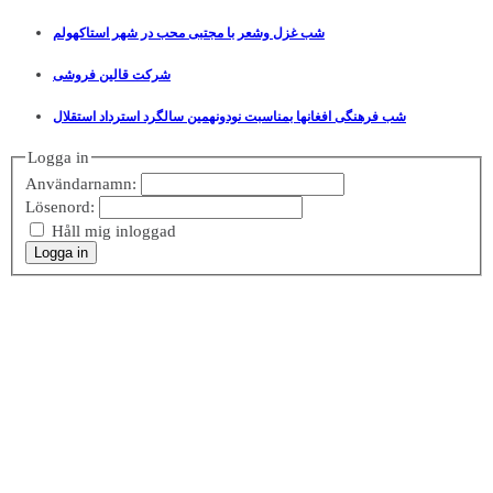
شب غزل وشعر با مجتبی محب در شهر استاکهولم
شرکت قالین فروشی
شب فرهنگی افغانها بمناسبت نودونهمین سالگرد استرداد استقلال
Logga in
Användarnamn:
Lösenord:
Håll mig inloggad
Logga in