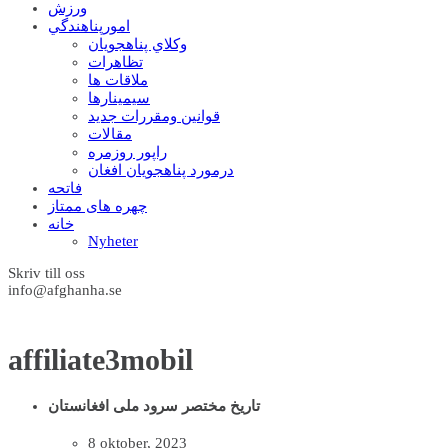
ورزش
امورپناهندگي
وکلاي پناهجويان
تظاهرات
ملاقات ها
سيمينارها
قوانين ومقررات جديد
مقالات
راپور روزمره
درمورد پناهجويان افغان
فاتحه
چهره های ممتاز
خانه
Nyheter
Skriv till oss
info@afghanha.se
affiliate3mobil
تاریخ مختصر سرود ملی افغانستان
8 oktober, 2023