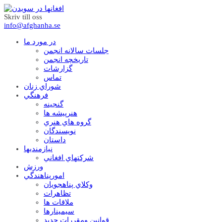
Skriv till oss
info@afghanha.se
در مورد ما
جلسات سالانه انجمن
تاریخچه انجمن
گزارشات
تماس
شوراي زنان
فرهنگي
گنجينه
هنرپيشه ها
گروه هاي هنري
نويسندگان
داستان
نيازمنديها
شرکتهاي افغاني
ورزش
امورپناهندگي
وکلاي پناهجويان
تظاهرات
ملاقات ها
سيمينارها
قوانين ومقررات جديد