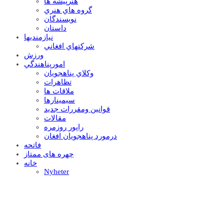
هنرپيشه ها
گروه هاي هنري
نويسندگان
داستان
نيازمنديها
شرکتهاي افغاني
ورزش
امورپناهندگي
وکلاي پناهجويان
تظاهرات
ملاقات ها
سيمينارها
قوانين ومقررات جديد
مقالات
راپور روزمره
درمورد پناهجويان افغان
فاتحه
چهره های ممتاز
خانه
Nyheter