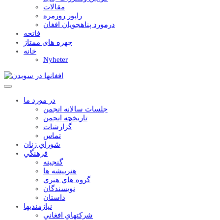
مقالات
راپور روزمره
درمورد پناهجويان افغان
فاتحه
چهره های ممتاز
خانه
Nyheter
در مورد ما
جلسات سالانه انجمن
تاریخچه انجمن
گزارشات
تماس
شوراي زنان
فرهنگي
گنجينه
هنرپيشه ها
گروه هاي هنري
نويسندگان
داستان
نيازمنديها
شرکتهاي افغاني