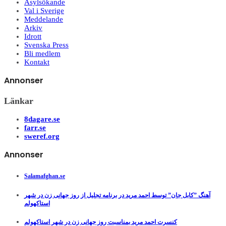
Asylsökande
Val i Sverige
Meddelande
Arkiv
Idrott
Svenska Press
Bli medlem
Kontakt
Annonser
Länkar
8dagare.se
farr.se
sweref.org
Annonser
Salamafghan.se
آهنگ ”کابل جان” توسط احمد مرید در برنامه تجلیل از روز جهانی زن در شهر
استاکهولم
کنسرت احمد مرید بمناسبت روز جهانی زن در شهر استاکهولم