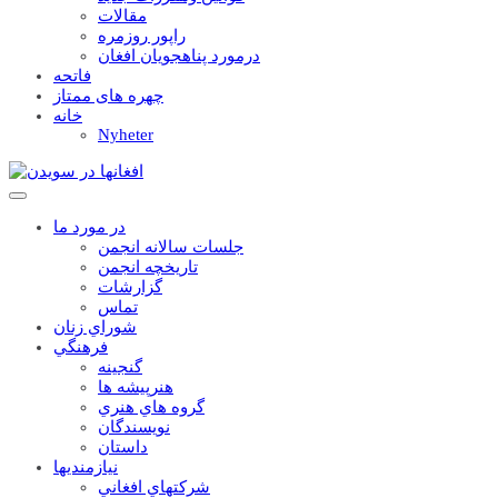
مقالات
راپور روزمره
درمورد پناهجويان افغان
فاتحه
چهره های ممتاز
خانه
Nyheter
در مورد ما
جلسات سالانه انجمن
تاریخچه انجمن
گزارشات
تماس
شوراي زنان
فرهنگي
گنجينه
هنرپيشه ها
گروه هاي هنري
نويسندگان
داستان
نيازمنديها
شرکتهاي افغاني