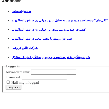
Annonser
Salamafghan.se
”کابل جان” توسط احمد مرید در برنامه تجلیل از روز جهانی زن در شهر استاکهولم
کنسرت احمد مرید بمناسبت روز جهانی زن در شهر استاکهولم
شب غزل وشعر با مجتبی محب در شهر استاکهولم
شرکت قالین فروشی
شب فرهنگی افغانها بمناسبت نودونهمین سالگرد استرداد استقلال
Logga in
Användarnamn:
Lösenord:
Håll mig inloggad
Logga in