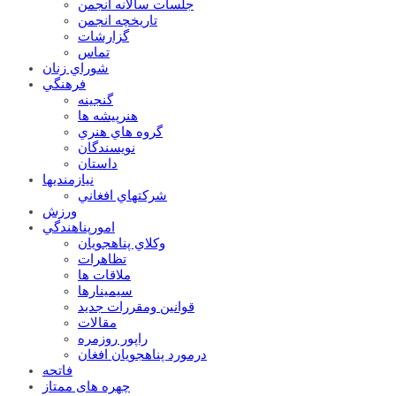
جلسات سالانه انجمن
تاریخچه انجمن
گزارشات
تماس
شوراي زنان
فرهنگي
گنجينه
هنرپيشه ها
گروه هاي هنري
نويسندگان
داستان
نيازمنديها
شرکتهاي افغاني
ورزش
امورپناهندگي
وکلاي پناهجويان
تظاهرات
ملاقات ها
سيمينارها
قوانين ومقررات جديد
مقالات
راپور روزمره
درمورد پناهجويان افغان
فاتحه
چهره های ممتاز