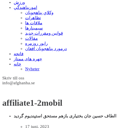
ورزش
امورپناهندگي
وکلاي پناهجويان
تظاهرات
ملاقات ها
سيمينارها
قوانين ومقررات جديد
مقالات
راپور روزمره
درمورد پناهجويان افغان
فاتحه
چهره های ممتاز
خانه
Nyheter
Skriv till oss
info@afghanha.se
affiliate1-2mobil
الطاف حسین جان بختیاری بازهم مستحق استپندیوم گردید
17 juni, 2023