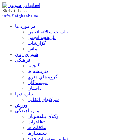
Skriv till oss
info@afghanha.se
در مورد ما
جلسات سالانه انجمن
تاریخچه انجمن
گزارشات
تماس
شوراي زنان
فرهنگي
گنجينه
هنرپيشه ها
گروه هاي هنري
نويسندگان
داستان
نيازمنديها
شرکتهاي افغاني
ورزش
امورپناهندگي
وکلاي پناهجويان
تظاهرات
ملاقات ها
سيمينارها
قوانين ومقررات جديد