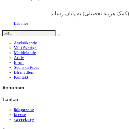
کمک هزینه تحصیلی) به پایان رساند.
Läs mer
Asylsökande
Val i Sverige
Meddelande
Arkiv
Idrott
Svenska Press
Bli medlem
Kontakt
Annonser
Länkar
8dagare.se
farr.se
sweref.org