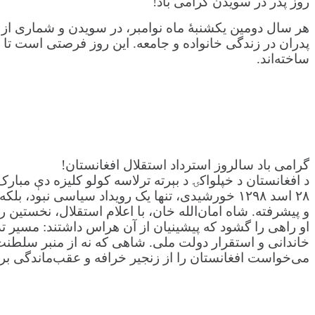
روز پدر در سویدن گرامی باد!
هر سال دومین یکشنبهٔ ماه نوامبر، در سویدن و شماری از
پدران در زندگی خانواده و جامعه. این روز فرصتی است تا ب
ساخته‌اند.
گرامی باد سالروز استرداد استقلال افغانستان!
د افغانستان د خپلواکۍ د بېرته ترلاسه کولو کلیزه دې مبار
۲۸ اسد ۱۲۹۸ خورشیدی، تنها یک رویداد سیاسی نبو
و پیشرفته. شاه امان‌الله خان، با اعلام استقلال، نخستین 
او راهی را گشود که پیشینیان از آن هراس داشتند: مسیر تد
خاندانی و استقرار دولت ملی. شاهی که نه از منبر سلطنت
می‌خواست افغانستان را از زنجیر خرافه و عقب‌ماندگی بره