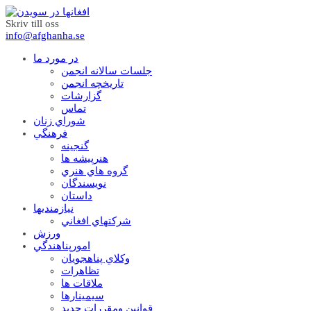
Skriv till oss
info@afghanha.se
در مورد ما
جلسات سالانه انجمن
تاریخچه انجمن
گزارشات
تماس
شوراي زنان
فرهنگي
گنجينه
هنرپيشه ها
گروه هاي هنري
نويسندگان
داستان
نيازمنديها
شرکتهاي افغاني
ورزش
امورپناهندگي
وکلاي پناهجويان
تظاهرات
ملاقات ها
سيمينارها
قوانين ومقررات جديد