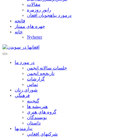
مقالات
راپور روزمره
درمورد پناهجويان افغان
فاتحه
چهره های ممتاز
خانه
Nyheter
در مورد ما
جلسات سالانه انجمن
تاریخچه انجمن
گزارشات
تماس
شوراي زنان
فرهنگي
گنجينه
هنرپيشه ها
گروه هاي هنري
نويسندگان
داستان
نيازمنديها
شرکتهاي افغاني