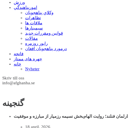
ورزش
امورپناهندگي
وکلاي پناهجويان
تظاهرات
ملاقات ها
سيمينارها
قوانين ومقررات جديد
مقالات
راپور روزمره
درمورد پناهجويان افغان
فاتحه
چهره های ممتاز
خانه
Nyheter
Skriv till oss
info@afghanha.se
گنجينه
ارلمان فنلند؛ روایت الهام‌بخش نسیمه رزمیار از مبارزه و موفقیت
18 april, 2026