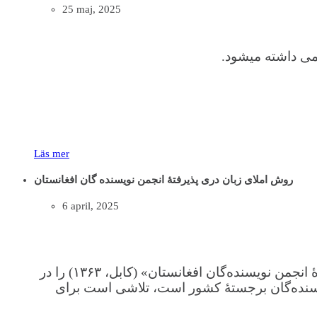
25 maj, 2025
می‌ داشته میشود.
Läs mer
روش املای زبان دری پذيرفتۀ انجمن نويسنده گان افغانستان
6 april, 2025
سایت افغان‌های سویدن، به‌منظور افزایش آگاهی خواننده‌گان گرامی، نسخهٔ کامل «روش املای زبان دری پذیرفته‌شدهٔ انجمن نویسنده‌گان افغانستان» (کابل، ۱۳۶۳) را در
یسنده‌گان برجستهٔ کشور است، تلاشی‌ است برای