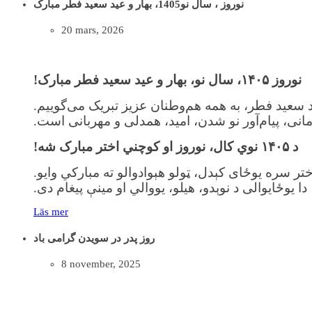
نوروز ، سال نو1405، بهار و عید سعید فطر مبارک
20 mars, 2026
نوروز
۱۴۰۵
، سال نو، بهار و عید سعید فطر مبارک
!
ید سعید فطر، به همه هم‌وطنان عزیز تبریک می‌گوییم.
مانی، پیام‌آور نو شدن، امید، همدلی و مهربانی است.
د
۱۴۰۵
نوي کال، نوروز او کوچني اختر مبارک شه
!
تر سره يوځای کېدل، ټولو هېوادوالو ته مبارکي وايو.
دا يوځایوالی د نوېدو، هيلو، يووالي او مينې پيغام دی.
Läs mer
روز پدر در سویدن گرامی باد
8 november, 2025