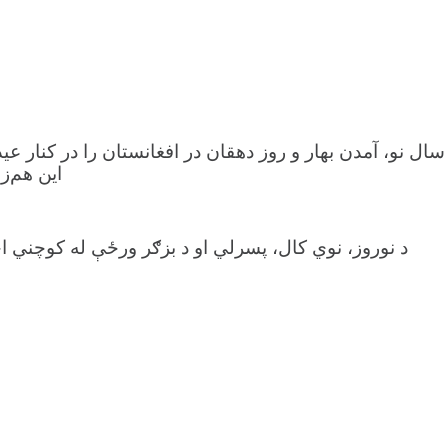
 سال نو، آمدن بهار و روز دهقان در افغانستان را در کنار ع
این هم‌ز
د نوروز، نوي کال، پسرلي او د بزګر ورځې له کوچني اخ