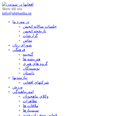
Skriv till oss
info@afghanha.se
در مورد ما
جلسات سالانه انجمن
تاریخچه انجمن
گزارشات
تماس
شوراي زنان
فرهنگي
گنجينه
هنرپيشه ها
گروه هاي هنري
نويسندگان
داستان
نيازمنديها
شرکتهاي افغاني
ورزش
امورپناهندگي
وکلاي پناهجويان
تظاهرات
ملاقات ها
سيمينارها
قوانين ومقررات جديد