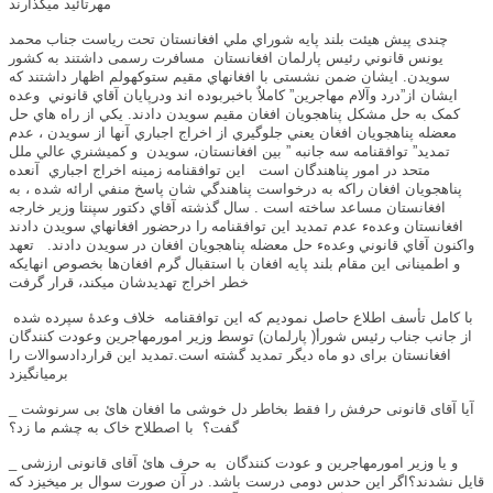
مهرتائيد ميگذارند
چندی پیش
هيئت بلند پايه شوراي ملي افغانستان تحت رياست جناب محمد
يونس قانوني
رئیس پارلمان افغانستان
مسافرت رسمی‌ داشتند به کشور
سویدن. ایشان ضمن نشستی با افغان
هاي مقيم ستوکهولم
اظهار داشتند که
ايشان از”درد وآلام مهاجرين” کاملاٌ باخبربوده اند ودرپايان آقاي قانوني
وعده
کمک به حل مشکل پناهجويان افغان مقيم سويدن دادند. يکي از راه هاي حل
معضله پناهجويان افغان يعني جلوگيري از اخراج اجباري آنها از سويدن ، عدم
تمديد” توافقنامه سه
جانبه ”
بین افغانستان، سویدن و
کميشنري عالي ملل
متحد
در امور پناهندگان است
اين توافقنامه زمينه اخراج اجباري
آنعده
پناهجويان افغان راکه به درخواست پناهندگي شان پاسخ منفي ارائه شده ، به
افغانستان مساعد ساخته است . سال گذشته آقاي دکتور سپنتا وزير خارجه
افغانستان وعدهء عدم تمديد اين توافقنامه را درحضور افغانهاي سويدن دادند
واکنون آقاي قانوني وعدهء حل معضله پناهجويان افغان در سويدن دادند.
تعهد
و اطمینانی این مقام بلند پایه افغان با استقبال گرم افغان‌ها بخصوص انهایکه
خطر اخراج تهدید‌شان میکند، قرار گرفت
با کامل تأسف اطلاع حاصل نمودیم که این
توافقنامه
خلاف وعدهٔ سپرده شده
از جانب جناب رئیس شورأ( پارلمان) توسط وزیر امورمهاجرين وعودت کنندگان
افغانستان برای دو ما
ه ديگر
تمدید گشته است.
تمدید این قراردادسوالات را
برمیانگیزد
_ آیا آقای قانونی حرفش را فقط بخاطر دل خوشی‌ ما افغان هائ بی‌ سرنوشت
گفت؟ با اصطلاح خاک به چشم ما زد؟
_ و یا وزیر امورمهاجرين و عودت کنندگان به حرف هائ آقای قانونی ارزشی
قایل نشدند؟
اگر این حدس دومی درست باشد. در آن صورت سوال بر میخیزد که