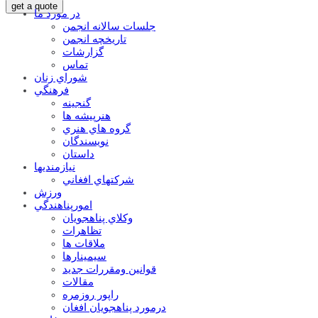
get a quote
در مورد ما
جلسات سالانه انجمن
تاریخچه انجمن
گزارشات
تماس
شوراي زنان
فرهنگي
گنجينه
هنرپيشه ها
گروه هاي هنري
نويسندگان
داستان
نيازمنديها
شرکتهاي افغاني
ورزش
امورپناهندگي
وکلاي پناهجويان
تظاهرات
ملاقات ها
سيمينارها
قوانين ومقررات جديد
مقالات
راپور روزمره
درمورد پناهجويان افغان