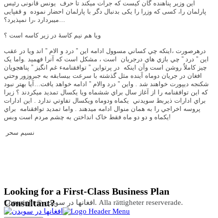
این وزیر پناهنده گان کیست که جرآت میکند تا حرف یونس قانونی رئیس
پارلمان را، کسی که وزرا را یکی بدنبال دگر با پارلمان احضار نموده و قفپایی
…
میبردارد ،را نمپذیرد؟
ویا هم نیم کاسهٔ در زیر کاسه است ؟
درهرصورت ،اينکه چي کساني مسوول ادامه اين ” درد و الام ” اند ويا در عقب
اين ” درد ” چي بازي هاي درجريان
است ، مشکل است که آنرا فهميد .واما يک
چيز کاملاٌ روشن است وآن اينکه
در پرتواين ” توافقنامهء غم انگيز ” پناهجويان
افغان در جريان دوماه آينده مثل گذشته با سرعت بيسابقه به جبروزور وحتي
شکنجه ديپورت خواهند شد . واين ” درد والام ” ادامه خواهد يافت…
آيا بهتر نبود
که اين توافقنامه را از آغاز سال براي ششماه ويا يکسال تمديد ميکردند ؟ زيرا
براي ادارات ذيربط سويدني
يکماه ودوماه ويکسال تفاوتي ندارد . اين ادارات
پروسه اخراجي را به همان منوال ادامه ميدهند . واما تمديد توافقنامه
براي
يکماه و دو دو ماه فقط خاک انداختن به چشم مردم است وبس!
نسيم سحر
Looking for a First-Class Business Plan
Consultant?
Copyright © افغانها در سویدن. Alla rättigheter reserverade.