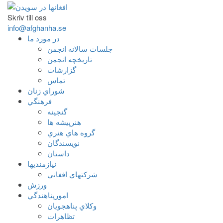
Skriv till oss
info@afghanha.se
در مورد ما
جلسات سالانه انجمن
تاریخچه انجمن
گزارشات
تماس
شوراي زنان
فرهنگي
گنجينه
هنرپيشه ها
گروه هاي هنري
نويسندگان
داستان
نيازمنديها
شرکتهاي افغاني
ورزش
امورپناهندگي
وکلاي پناهجويان
تظاهرات