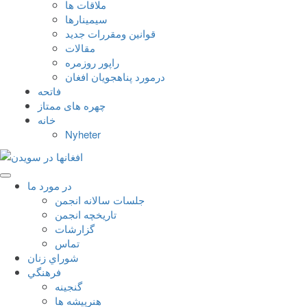
ملاقات ها
سيمينارها
قوانين ومقررات جديد
مقالات
راپور روزمره
درمورد پناهجويان افغان
فاتحه
چهره های ممتاز
خانه
Nyheter
در مورد ما
جلسات سالانه انجمن
تاریخچه انجمن
گزارشات
تماس
شوراي زنان
فرهنگي
گنجينه
هنرپيشه ها