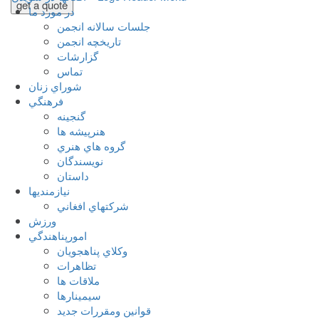
get a quote
در مورد ما
جلسات سالانه انجمن
تاریخچه انجمن
گزارشات
تماس
شوراي زنان
فرهنگي
گنجينه
هنرپيشه ها
گروه هاي هنري
نويسندگان
داستان
نيازمنديها
شرکتهاي افغاني
ورزش
امورپناهندگي
وکلاي پناهجويان
تظاهرات
ملاقات ها
سيمينارها
قوانين ومقررات جديد