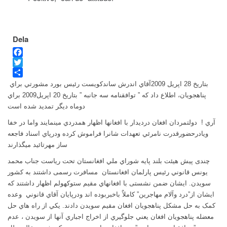
Dela
Facebook
Twitter
Dela
بتاريخ 28 اپريل 2009آقاي اندرش ساندکويست رئيس بورد مشورتي براي
پناهجويان، اطلاع داد که ” توافقنامه سه جانبه ” بتاريخ 20 اپريل2009 براي
دوماه ديگر تمديد شده است
آري !
دولتمردان افغان درديدار با افغانها اظهار همدردي مينمايند واما در خفا
ويادرحضورقدرت نامرئي تعهدات شانرا فراموش کرده ودرپاي اسناد فاجعه
ساز مهرتائيد ميگذارند
چندی پیش
هيئت بلند پايه شوراي ملي افغانستان تحت رياست جناب محمد
يونس قانوني
رئیس پارلمان افغانستان
مسافرت رسمی‌ داشتند به کشور
سویدن. ایشان ضمن نشستی با افغان
هاي مقيم ستوکهولم
اظهار داشتند که
ايشان از”درد وآلام مهاجرين” کاملاٌ باخبربوده اند ودرپايان آقاي قانوني
وعده
کمک به حل مشکل پناهجويان افغان مقيم سويدن دادند. يکي از راه هاي حل
معضله پناهجويان افغان يعني جلوگيري از اخراج اجباري آنها از سويدن ، عدم