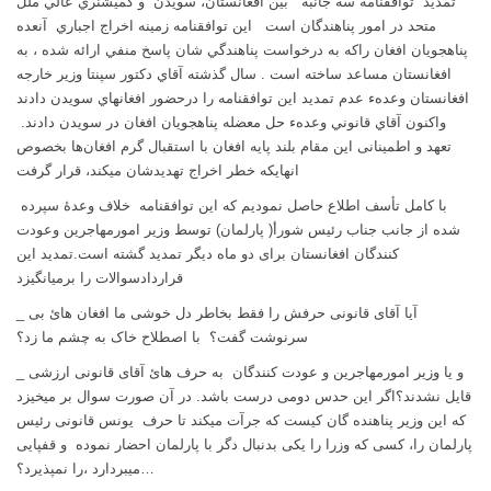
تمديد” توافقنامه سه
جانبه ”
بین افغانستان، سویدن و
کميشنري عالي ملل
متحد
در امور پناهندگان است
اين توافقنامه زمينه اخراج اجباري
آنعده
پناهجويان افغان راکه به درخواست پناهندگي شان پاسخ منفي ارائه شده ، به
افغانستان مساعد ساخته است . سال گذشته آقاي دکتور سپنتا وزير خارجه
افغانستان وعدهء عدم تمديد اين توافقنامه را درحضور افغانهاي سويدن دادند
واکنون آقاي قانوني وعدهء حل معضله پناهجويان افغان در سويدن دادند.
تعهد و اطمینانی این مقام بلند پایه افغان با استقبال گرم افغان‌ها بخصوص
انهایکه خطر اخراج تهدید‌شان میکند، قرار گرفت
با کامل تأسف اطلاع حاصل نمودیم که این
توافقنامه
خلاف وعدهٔ سپرده
شده از جانب جناب رئیس شورأ( پارلمان) توسط وزیر امورمهاجرين وعودت
کنندگان افغانستان برای دو ما
ه ديگر
تمدید گشته است.
تمدید این
قراردادسوالات را برمیانگیزد
_ آیا آقای قانونی حرفش را فقط بخاطر دل خوشی‌ ما افغان هائ بی‌
سرنوشت گفت؟ با اصطلاح خاک به چشم ما زد؟
_ و یا وزیر امورمهاجرين و عودت کنندگان به حرف هائ آقای قانونی ارزشی
قایل نشدند؟
اگر این حدس دومی درست باشد. در آن صورت سوال بر میخیزد
که این وزیر پناهنده گان کیست که جرآت میکند تا حرف یونس قانونی رئیس
پارلمان را، کسی که وزرا را یکی بدنبال دگر با پارلمان احضار نموده و قفپایی
…
میبردارد ،را نمپذیرد؟