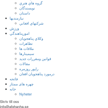
گروه هاي هنري
نويسندگان
داستان
نيازمنديها
شرکتهاي افغاني
ورزش
امورپناهندگي
وکلاي پناهجويان
تظاهرات
ملاقات ها
سيمينارها
قوانين ومقررات جديد
مقالات
راپور روزمره
درمورد پناهجويان افغان
فاتحه
چهره های ممتاز
خانه
Nyheter
Skriv till oss
info@afghanha.se