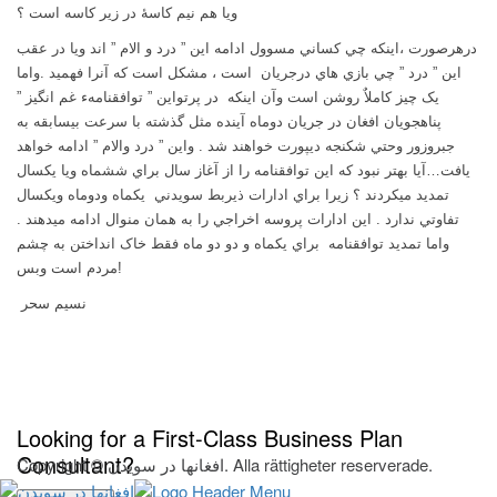
ویا هم نیم کاسهٔ در زیر کاسه است ؟
درهرصورت ،اينکه چي کساني مسوول ادامه اين ” درد و الام ” اند ويا در عقب
اين ” درد ” چي بازي هاي درجريان
است ، مشکل است که آنرا فهميد .واما
يک چيز کاملاٌ روشن است وآن اينکه
در پرتواين ” توافقنامهء غم انگيز ”
پناهجويان افغان در جريان دوماه آينده مثل گذشته با سرعت بيسابقه به
جبروزور وحتي شکنجه ديپورت خواهند شد . واين ” درد والام ” ادامه خواهد
يافت…
آيا بهتر نبود که اين توافقنامه را از آغاز سال براي ششماه ويا يکسال
تمديد ميکردند ؟ زيرا براي ادارات ذيربط سويدني
يکماه ودوماه ويکسال
تفاوتي ندارد . اين ادارات پروسه اخراجي را به همان منوال ادامه ميدهند .
واما تمديد توافقنامه
براي يکماه و دو دو ماه فقط خاک انداختن به چشم
مردم است وبس!
نسيم سحر
Looking for a First-Class Business Plan
Consultant?
Copyright © افغانها در سویدن. Alla rättigheter reserverade.