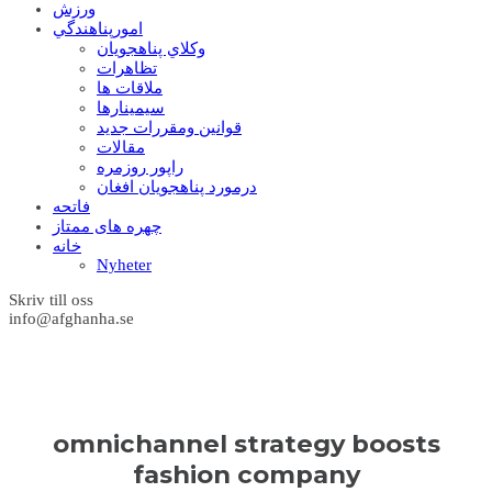
ورزش
امورپناهندگي
وکلاي پناهجويان
تظاهرات
ملاقات ها
سيمينارها
قوانين ومقررات جديد
مقالات
راپور روزمره
درمورد پناهجويان افغان
فاتحه
چهره های ممتاز
خانه
Nyheter
Skriv till oss
info@afghanha.se
omnichannel strategy boosts
fashion company