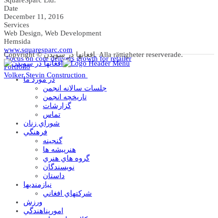
Date
December 11, 2016
Services
Web Design, Web Development
Hemsida
www.squaresparc.com
Copyright © افغانها در سویدن. Alla rättigheter reserverade.
Focus on core delivers growth for retailer
Portfolio
Volker Stevin Construction
در مورد ما
جلسات سالانه انجمن
تاریخچه انجمن
گزارشات
تماس
شوراي زنان
فرهنگي
گنجينه
هنرپيشه ها
گروه هاي هنري
نويسندگان
داستان
نيازمنديها
شرکتهاي افغاني
ورزش
امورپناهندگي