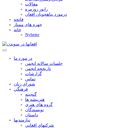
مقالات
راپور روزمره
درمورد پناهجويان افغان
فاتحه
چهره های ممتاز
خانه
Nyheter
در مورد ما
جلسات سالانه انجمن
تاریخچه انجمن
گزارشات
تماس
شوراي زنان
فرهنگي
گنجينه
هنرپيشه ها
گروه هاي هنري
نويسندگان
داستان
نيازمنديها
شرکتهاي افغاني