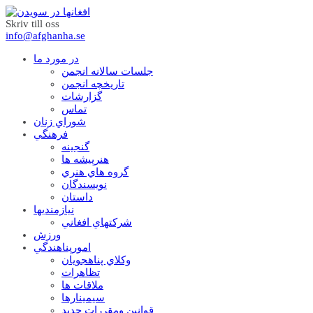
Skriv till oss
info@afghanha.se
در مورد ما
جلسات سالانه انجمن
تاریخچه انجمن
گزارشات
تماس
شوراي زنان
فرهنگي
گنجينه
هنرپيشه ها
گروه هاي هنري
نويسندگان
داستان
نيازمنديها
شرکتهاي افغاني
ورزش
امورپناهندگي
وکلاي پناهجويان
تظاهرات
ملاقات ها
سيمينارها
قوانين ومقررات جديد