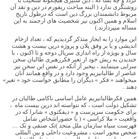
گردد و چه بسا که ، دین ستیزی هیچگونه سنخیت با
روشنگری ندارد ( البته مباحث ریفورم در دین و نقد آن
مربوط دانشمندان بزرگ دین است که درطول تاریخ
اسلام و همین اکنون نیز شخصیت های ارجمند به این
مساله میپردازند.)
این موارد را به ایجاز متذکر گردیدیم که ، تعداد ازخام
اندیشی و یا بر وفق پلان و پروژه درین بیست و هشت
سال و بویژه از راه اندازی سریال دوحه و تا اکنون ، با
خندیدن به ریش خود از تغیر فکررهبری طالبان سخن
سرایی مینمایند ، بیخبر آز آنکه در نفس این سخن نیز
عناصر از طالبانیزیم وجود دارد و در واقع همانند آنان
میخواهند « فکر » دیگران را مطابق خواست خود « تغیر»
دهند .
همین فکرطالبانیزیم عامل اساسی ناکامی طالبان در
تشکیل دولت است ، که نتواسته اند درین بیست ماه ،
برای حکومت سرپرست و « دیفکتوی » شانرا که در
واقعیت « ملا کراسی » ( با حضوراشخاص شامل
فهرست سیاه سازمان ملل متحد )تک صنفی و تک …
شخص محور است ، مشروعیت داخلی و بین المللی