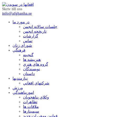
Skriv till oss
info@afghanha.se
در مورد ما
جلسات سالانه انجمن
تاریخچه انجمن
گزارشات
تماس
شوراي زنان
فرهنگي
گنجينه
هنرپيشه ها
گروه هاي هنري
نويسندگان
داستان
نيازمنديها
شرکتهاي افغاني
ورزش
امورپناهندگي
وکلاي پناهجويان
تظاهرات
ملاقات ها
سيمينارها
قوانين ومقررات جديد