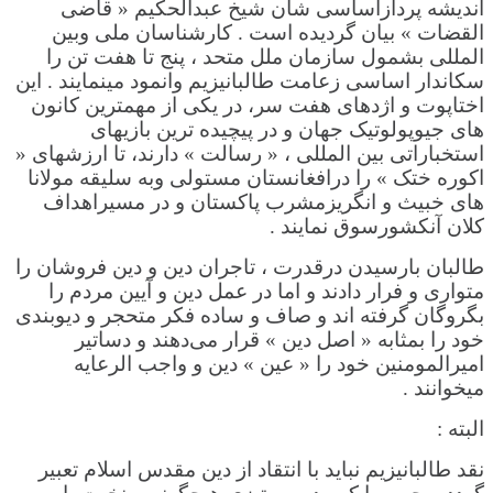
اندیشه پردازاساسی شان شیخ عبدالحکیم « قاضی
القضات » بیان گردیده است . کارشناسان ملی وبین
المللی بشمول سازمان ملل متحد ، پنج تا هفت تن را
سکاندار اساسی زعامت طالبانیزیم وانمود مینمایند . این
اختاپوت و اژدهای هفت سر، در یکی از مهمترین کانون
های جیوپولوتیک جهان و در پیچیده ترین بازیهای
استخباراتی بین المللی ، « رسالت » دارند، تا ارزشهای «
اکوره ختک » را درافغانستان مستولی وبه سلیقه مولانا
های خبیث و انگریزمشرب پاکستان و در مسیراهداف
کلان آنکشورسوق نمایند .
طالبان بارسیدن درقدرت ، تاجران دین و دین فروشان را
متواری و فرار دادند و اما در عمل دین و آیین مردم را
بگروگان گرفته اند و صاف و ساده فکر متحجر و دیوبندی
خود را بمثابه « اصل دین » قرار می‌دهند و دساتیر
امیرالمومنین خود را « عین » دین و واجب الرعایه
میخوانند .
البته :
نقد طالبانیزیم نباید با انتقاد از دین مقدس اسلام تعبیر