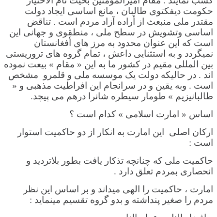
کسب نمایند . مقام امیرالمومنین بحیث تام الاختیار
حکومت دیفکتوی طالبان ، مانع اساسی ایجاد دولت
مقتدر ملی منبعث از أراده آزاد مردم است . تناقض
اساسی وتشویش در سطح ملی ، منطقوی و جهانی این
است که این عنوان محدود به مرز های أفغانستان
نمیگردد و به استثنایی داعش ، تمام گروه های تروریستی
بین المللی مقیم در کشور ما به این « مقام » بیعت نموده
اند . در حالیکه دولت یک موسسه ملی و قلمرو مشخص
است . وبه یقین و در سرانجام این افراطیت مذهبی و «
طالبانیزیم » طومار سیطره شانرا درهم می پیچد.
اساس « امارت اسلامی » کدام است ؟
ارکان اصلی این امارت به انکار از دو حاکمیت استوار
است :
حاکمیت ملی که چنانچه تذکار یافت بطور بلاتردید و
انحصاری بمردم تعلق دارد .
امارت ، حاکمیت را الهی میداند و بر اساس این نظر
مردم را صغیر پنداشته و بدو گروه تقسیم مینماید :