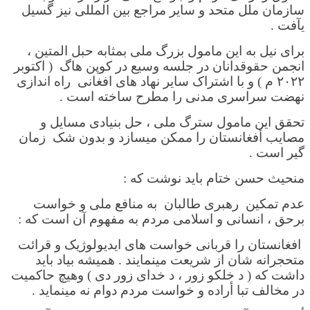
سازمان ملل متحد و سایر مراجع بین المللی نیز گسیل
یآفت .
برای نیل به این مامول بزرگ ملی بمثابه حبل المتین ،
انجمن حقوقدانان در جلسه وسیع در کوپن هاگ ( اکتوبر
۲۰۲۲ م ) و با اشتراک سایر نهاد های افغانی راه اندازی
نهضت سراسری مدنی را مطرح ساخته است .
تحقق این مامول سترگ ملی ، حل بنیادی مسایل و
مصایب أفغانستان را ممکن میسازد و بدون شک زمان
گیر است .
منحیث حسن ختام باید نوشت که :
عدم تمکین رهبری طالبان به منافع ملی و خواست
برحق ، انسانی و اسلامی مردم به مفهوم آن است که :
افغانستان را قربانی خواست های ایدیولوژیک و قرائت
متحجرانه شان از شریعت مینمایند . همیشه بیاد باید
داشت که ( د خلکو زور ، د خدای زور دی ) وهیچ حاکمیت
در مخالف تبا أراده و خواست مردم دوام نه مینماید .