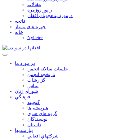
مقالات
راپور روزمره
درمورد پناهجويان افغان
فاتحه
چهره های ممتاز
خانه
Nyheter
در مورد ما
جلسات سالانه انجمن
تاریخچه انجمن
گزارشات
تماس
شوراي زنان
فرهنگي
گنجينه
هنرپيشه ها
گروه هاي هنري
نويسندگان
داستان
نيازمنديها
شرکتهاي افغاني