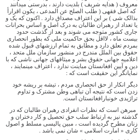
معروف ( هدایه شریف ) بلدیت دارند ، بدرستی میدانند
که اصل فقهی ( طلب الصلح عن المدعی ، یکون اقرارأ
بذالک شی ) بر این اعتراف مصداق دارد . اکنون که یک و
یا تعداد از رهبران طالبان به درک اصل و اساس بحرانات
جاری کشور متوجه می شوند و بعد از گذشت حدود
بیست ماه ، لااقل بحق حاکمیت ملی که بطور انحصاری
بمردم تعلق دارد و مطابق به تمام ارزشهای قبول شده
حقوق بین الملل مندرج در منشور سازمان ملل متحد ،
اعلامیه جهانی حقوق بشر و میثاقهای جهانی ناشی که با
دین و آیین افغانستان مباینت ندارد ، اعتراف مینمایند ،
نمایانگر این حقیقت است که :
دیگر انکار از حق انحصاری مردم ، تیشه بر ریشه خود
زدن است که نتیجه آن تباهی وطن مشترک و تداوم
تراژیدی خونبارافغانستان است.
مبرهن است که نظرات انفرادی رهبران طالبان که در
گذشته نیز به ارتباط سلب حق تحصیل و کار دختران و
زنان مطرح گردیده است ، مبین پالیسی مسلط و اصول
کاری « امارت اسلامی » شان نمی باشد .