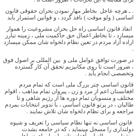
. ـ هرچه عاجل بخاطر مهار نمودن بحران حقوقی قانون
اساسی ( ولو موقت ) نافذ گردد ، و قوانین استمرار یآبد
انفاذ قانون اساسی راه حل بحران مشروعیت را هموار
میسازد ، تا بخاطر اعمال حق حاکمیت ملی ، زمینه تبارز
اراده آزاد مردم در تعین نظام دلخواه شان ممکن میسازد
.
در صورت توافق عوامل ملی و بین المللی بر اصول فوق
، ضرور است تا روی مکانیزیم تحقق آن کار گسترده
وتخصصی انجام یآبد .
قانون اساسی چتر بزرگ ملی است که تمام مردم
افغانستان اعم از مرد و زن ، پیروان تمام مذاهب ، اقوام
مختلف و منسوبان تمام دوره ها از رژیم شاهی و تا
طالبان ، در پرتو قانون اساسی ، با تدویر انتخابات بمردم
مراجعه و برای نظام دلخواه شان تلاش نمایند .
قانون اساسی نه تنها نظام سیاسی را تعریف و شیوه
دولتداری را مسجل مینماید ، که در جامعه بشدت
منقطب و پر التهاب أفغانستان راه را برای تساهل