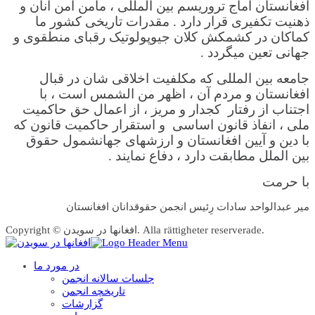
أفغانستان آماج تروریسم بین المللی ، مامن امن آنان و
ذهنیت تکفیری قرار دارد . مقدرات تاریخی کشور ما
کماکان در کشمکش کلان جیوپولوتیک رقبای منطقوی و
جهانی تعین میگردد .
جامعه بین المللی که مکلفیت اخلاقی شان در قبال
افغانستان و مردم آن ، اظهر من الشمس است ، با
اجتناب از رفتار کجدار و مریز ، از اعمال حق حاکمیت
ملی ، انفاذ قانون اساسی و استقرار حاکمیت قانون که
با دین و آیین افغانستان و ارزشهای جهانشمول حقوق
بین الملل مطابقت دارد ، دفاع نمایند .
با حرمت
میر عبدالواحد سادات رِئیس انجمن حقوقدانان افغانستان
Copyright © افغانها در سویدن. Alla rättigheter reserverade.
در مورد ما
جلسات سالانه انجمن
تاریخچه انجمن
گزارشات