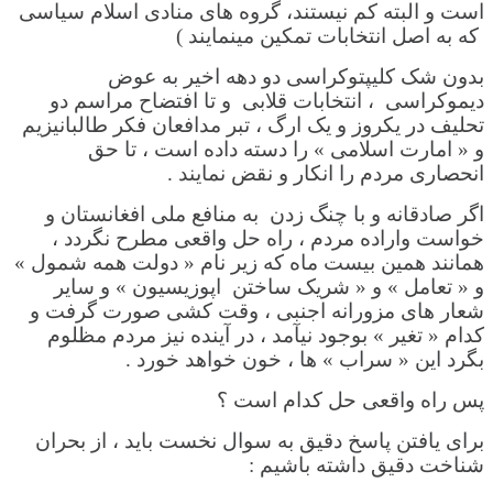
است و البته کم نیستند، گروه های منادی اسلام سیاسی
که به اصل انتخابات تمکین مینمایند )
بدون شک کلیپتوکراسی دو دهه اخیر به عوض
دیموکراسی ، انتخابات قلابی و تا افتضاح مراسم دو
تحلیف در یکروز و یک ارگ ، تبر مدافعان فکر طالبانیزیم
و « امارت اسلامی » را دسته داده است ، تا حق
انحصاری مردم را انکار و نقض نمایند .
اگر صادقانه و با چنگ زدن به منافع ملی افغانستان و
خواست واراده مردم ، راه حل واقعی مطرح نگردد ،
همانند همین بیست ماه که زیر نام « دولت همه شمول »
و « تعامل » و « شریک ساختن اپوزیسیون » و سایر
شعار های مزورانه اجنبی ، وقت کشی صورت گرفت و
کدام « تغیر » بوجود نیآمد ، در آینده نیز مردم مظلوم
بگرد این « سراب » ها ، خون خواهد خورد .
پس راه واقعی حل کدام است ؟
برای یافتن پاسخ دقیق به سوال نخست باید ، از بحران
شناخت دقیق داشته باشیم :