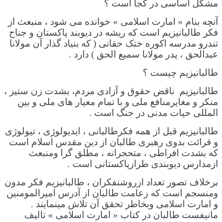
مشکل اساسی در کجا است ؟
آنچه بنام « امارت اسلامی » خوانده می شود ، منبعث از
فکر طالبانیزیم است که ریشه در دیوبند پاکستان و جناح
تندرو مدرسه اکوره ختک حقانی ( که بنیاد گذار آن مولانا
عبدالحق ، پدر مولانا سمیع الحق ) دارد .
طالبانیزیم چیست ؟
طالبانیزیم ناقض حقوق و آزادی مردم، بشدت زن ستیز ،
منکر ‌و مغایرمنافع ملی و با تمام معیار های ملی و بین
المللی حیات مدنی در جنگ است .
طالبانیزیم قبل از همه فکرطالبانی ، ایدیولوژی ، تیولوژی
و قرائت بدوی رهبری طالبان از دین مقدس اسلام است
که بشدت افراطی ، متحجرانه ، مطلق گرا ومنبعث
ازمدارس دیوبندی طرازپاکستانی است .
برخلاف تصور تعداد ازروشنفکران ، طالبانیزیم فکر مدون
ومنسجم است که زعامت طالبان از آدرس امیرالمومنین
و امارت اسلامی وبخاطر تحقق آن تلاش مینمایند .
مانیفست طالبان در کتاب « امارت اسلامی » تالیف