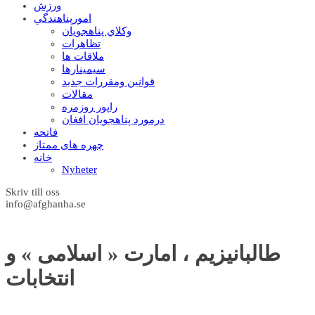
ورزش
امورپناهندگي
وکلاي پناهجويان
تظاهرات
ملاقات ها
سيمينارها
قوانين ومقررات جديد
مقالات
راپور روزمره
درمورد پناهجويان افغان
فاتحه
چهره های ممتاز
خانه
Nyheter
Skriv till oss
info@afghanha.se
طالبانیزیم ، امارت « اسلامی » و
انتخابات