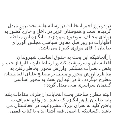
در دو روز اخیر انتخابات در رسانه ها به بحث روز مبدل
گردیده است و هموطنان عزیز در داخل و خارج کشور به
زوایای مختلف موضوع میپردازند . انگیزه این مباحثه
اظهارات دو روز قبل معاون سیاسی مجلس الوزرای
طالبان ( اقای مولوی کبیر ) می باشد.
ازآنجاهیکه این بحث به حقوق اساسی شهروندان
أفغانستان و سرنوشت کشور ارتباط دارد ، فارغ از حب و
بغض ، نظرات مسلکی وارزش محور، بخاطر رفتن به
مناظره ارزش محور و مبتنی بر مصالح علیای افغانستان
مطرح میگردد ، تا در آتیه این بحث به محور اساسی
گفتمان سراسری ملی مبدل گردد :
البته مطرح ساختن بحث انتخابات از طرف مقامات بلند
پایه طالبان با هر انگیزه که باشد ، در واقع اعتراف به
یافتن کلید به بحران بزرگ مشروعیت در افغانستان می
باشد . کسانیکه با اصول فقه آشنا اند و با کتاب فقهی