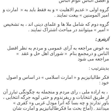
و افضل الناس عوام الناس
گروه اولی « عدیم الاهلیت » و به فقط باید به « امارت و
امیر المومنین » بیعت نمایند .
گروه دوم که شامل ملا ها و علمای دینی اند ، به تشخیص
« امیر » میتوانند در مباحث اشتراک نمایند .
ازینرو :
به عوض مراجعه به آرای عمومی و مردم به نظر افضل
الناس و درمجمع بنام « شورای اهل حل و عقد »
مراجعه می شود
بدینترتیب :
فکر طالبانیزیم و « امارت اسلامی » در اساس و اصول
خود :
، به اراده ملی ، رای مردم و منجمله به چگونگی تبارز آن
از طریق انتخابات و ریفرندوم و حتی لویه جرگه انتخابی ،
باور ندارند و چه بسا که انرا مودل غربی و« کفری »
میدانند . (آماج بحث ما فکرطالبانیزیم و امارت شان