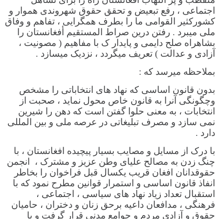
اجتماعی ، رفع تبعیض و تحقق حقوق شهروندی هموار و
کشورکثیر القوامی ما را بطرف همگرایی ، تفاهم و وفاق
ملی میبرد . رفتن درین صراط المستقیم أفغانستان را
بشاهراه صلح دایمی و پایدار ک با مفاهیم ( مصونیت ،
آزادی و عدالت ) تعریف میگردد ، نزدیک میسازد .
بملاحظه میرسد که :
بدون قانون اساسی که نهاد های انتخاباتی را مشخص
وچگونگی آنرا به قانون خاص محول نماید ، صحبت از
انتخابات ، به معنی حلوا گفتن است که دهن را شیرین
نمی سازد و مصرف تبلیغاتی در عرصه ملی و بین المللی
دارد .
با درک از مسایل و مصایب بسیار پیچیده افغانستان ، با
چنگ زدن به مصالح علیای وطن عزیز و مشترک ، انجمن
حقوقدانان افغان قریب یکسال قبل فراخوان را بخاطر
انفاذ قانون اساسی و استمرار قوانین مطرح نمود که با
استقبال تعداد زیاد نهاد های سیاسی ، اجتماعی ،
فرهنگی ، مدافعان داعیه برحق زنان و دختران ، حامیان
حقوق و آزادی مردم و جوامع مدنی قرار گرفت و با