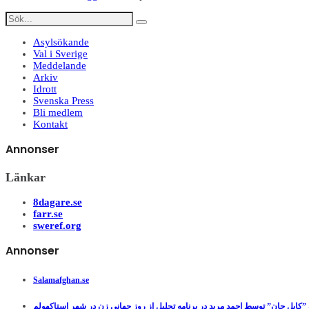
Asylsökande
Val i Sverige
Meddelande
Arkiv
Idrott
Svenska Press
Bli medlem
Kontakt
Annonser
Länkar
8dagare.se
farr.se
sweref.org
Annonser
Salamafghan.se
”کابل جان” توسط احمد مرید در برنامه تجلیل از روز جهانی زن در شهر استاکهولم