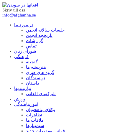
Skriv till oss
info@afghanha.se
در مورد ما
جلسات سالانه انجمن
تاریخچه انجمن
گزارشات
تماس
شوراي زنان
فرهنگي
گنجينه
هنرپيشه ها
گروه هاي هنري
نويسندگان
داستان
نيازمنديها
شرکتهاي افغاني
ورزش
امورپناهندگي
وکلاي پناهجويان
تظاهرات
ملاقات ها
سيمينارها
قوانين ومقررات جديد