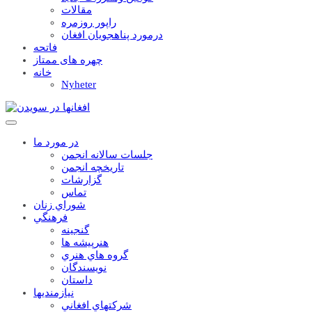
مقالات
راپور روزمره
درمورد پناهجويان افغان
فاتحه
چهره های ممتاز
خانه
Nyheter
در مورد ما
جلسات سالانه انجمن
تاریخچه انجمن
گزارشات
تماس
شوراي زنان
فرهنگي
گنجينه
هنرپيشه ها
گروه هاي هنري
نويسندگان
داستان
نيازمنديها
شرکتهاي افغاني