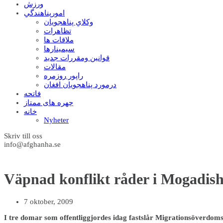
ورزش
امورپناهندگي
وکلاي پناهجويان
تظاهرات
ملاقات ها
سيمينارها
قوانين ومقررات جديد
مقالات
راپور روزمره
درمورد پناهجويان افغان
فاتحه
چهره های ممتاز
خانه
Nyheter
Skriv till oss
info@afghanha.se
Väpnad konflikt råder i Mogadis
7 oktober, 2009
I tre domar som offentliggjordes idag fastslår Migrationsöverdoms