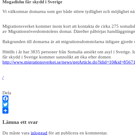
Mogadishu får skydd i Sverige
Vi välkomnar domarna som ger både större tydlighet och möjlighet när 
Migrationsverket kommer inom kort att kontakta de cirka 275 somaliska
av Migrationsöverdomstolens domar. Därefter påbörjas handläggningen
Bakgrunden till domarna är att migrationsdomstolarna tidigare gjorde 
Hittills i år har 3835 personer från Somalia ansökt om asyl i Sverige
får skydd i Sverige kommer sannolikt att öka efter domen
http://www.migrationsverket.se/news/getArticle.do?ldid=10&id=8567
/
Dela
Facebook
Twitter
Dela
Lämna ett svar
Du måste vara
inloggad
för att publicera en kommentar.