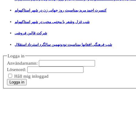
کنسرت احمد مرید بمناسبت روز جهانی زن در شهر استاکهولم
شب غزل وشعر با مجتبی محب در شهر استاکهولم
شرکت قالین فروشی
شب فرهنگی افغانها بمناسبت نودونهمین سالگرد استرداد استقلال
Logga in
Användarnamn:
Lösenord:
Håll mig inloggad
Logga in