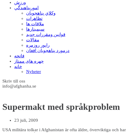
ورزش
امورپناهندگي
وکلاي پناهجويان
تظاهرات
ملاقات ها
سيمينارها
قوانين ومقررات جديد
مقالات
راپور روزمره
درمورد پناهجويان افغان
فاتحه
چهره های ممتاز
خانه
Nyheter
Skriv till oss
info@afghanha.se
Supermakt med språkproblem
23 juli, 2009
USA militära tolkar i Afghanistan är ofta äldre, överviktiga och har