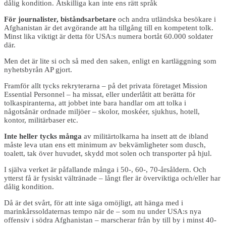
dålig kondition. Åtskilliga kan inte ens rätt språk
För journalister, biståndsarbetare
och andra utländska besökare i
Afghanistan är det avgörande att ha tillgång till en kompetent tolk.
Minst lika viktigt är detta för USA:s numera bortåt 60.000 soldater
där.
Men det är lite si och så med den saken, enligt en kartläggning som
nyhetsbyrån AP gjort.
Framför allt tycks rekryterarna – på det privata företaget Mission
Essential Personnel – ha missat, eller underlåtit att berätta för
tolkaspiranterna, att jobbet inte bara handlar om att tolka i
någotsånär ordnade miljöer – skolor, moskéer, sjukhus, hotell,
kontor, militärbaser etc.
Inte heller tycks många
av militärtolkarna ha insett att de ibland
måste leva utan ens ett minimum av bekvämligheter som dusch,
toalett, tak över huvudet, skydd mot solen och transporter på hjul.
I själva verket är påfallande många i 50-, 60-, 70-årsåldern. Och
ytterst få är fysiskt vältränade – långt fler är överviktiga och/eller har
dålig kondition.
Då är det svårt, för att inte säga omöjligt, att hänga med i
marinkårssoldaternas tempo när de – som nu under USA:s nya
offensiv i södra Afghanistan – marscherar från by till by i minst 40-