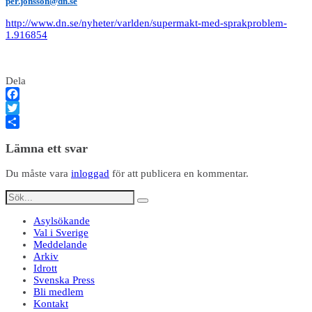
per.jonsson@dn.se
http://www.dn.se/nyheter/varlden/supermakt-med-sprakproblem-
1.916854
Dela
Facebook
Twitter
Dela
Lämna ett svar
Du måste vara
inloggad
för att publicera en kommentar.
Asylsökande
Val i Sverige
Meddelande
Arkiv
Idrott
Svenska Press
Bli medlem
Kontakt