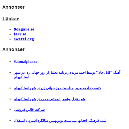
Annonser
Länkar
8dagare.se
farr.se
sweref.org
Annonser
Salamafghan.se
آهنگ ”کابل جان” توسط احمد مرید در برنامه تجلیل از روز جهانی زن در شهر
استاکهولم
کنسرت احمد مرید بمناسبت روز جهانی زن در شهر استاکهولم
شب غزل وشعر با مجتبی محب در شهر استاکهولم
شرکت قالین فروشی
شب فرهنگی افغانها بمناسبت نودونهمین سالگرد استرداد استقلال