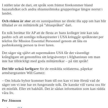
I stället talar de dari, ett språk som främst förekommer bland
hazarafolket och andra shiamuslimska grupperingar längre norrut i
landet.
Och risken är stor
att en sunnipashtun tar direkt illa upp om han blir
tilltalad av en militärtolk på ”shiaspråket” dari.
En tolk berättar för AP att de flesta av hans kolleger inte kan tala
pashto och att somliga tolkaspiranter i USA kringgår språktestet per
telefon för Mission Essential Personnel genom att låta en
pashtokunnig person ta över luren.
Det säger sig självt att supermakten USA får det väsentligt
krångligare att genomföra sitt krigsäventyr i Afghanistan om man
inte har tillräckligt med goda militärtolkar – på rätt språk!
Det blir också farligare
för de enskilda soldaterna, påpekar
armésergeanten Will Gamez:
– Om lokala bybor kommer fram till oss kan vi inte förstå vad de
säger om vi inte har en fungerande tolk. De kanske vill varna oss för
ett minfält. Eller ett bakhåll. Det är sådan information som kan rädda
våra liv.
Per Jönsson