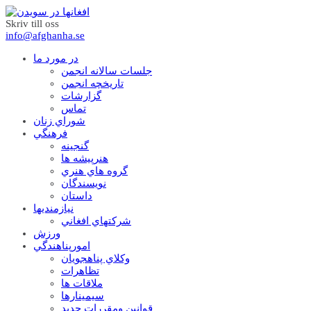
Skriv till oss
info@afghanha.se
در مورد ما
جلسات سالانه انجمن
تاریخچه انجمن
گزارشات
تماس
شوراي زنان
فرهنگي
گنجينه
هنرپيشه ها
گروه هاي هنري
نويسندگان
داستان
نيازمنديها
شرکتهاي افغاني
ورزش
امورپناهندگي
وکلاي پناهجويان
تظاهرات
ملاقات ها
سيمينارها
قوانين ومقررات جديد