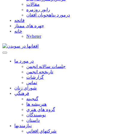
مقالات
راپور روزمره
درمورد پناهجويان افغان
فاتحه
چهره های ممتاز
خانه
Nyheter
در مورد ما
جلسات سالانه انجمن
تاریخچه انجمن
گزارشات
تماس
شوراي زنان
فرهنگي
گنجينه
هنرپيشه ها
گروه هاي هنري
نويسندگان
داستان
نيازمنديها
شرکتهاي افغاني