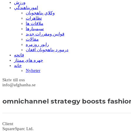
ورزش
امورپناهندگي
وکلاي پناهجويان
تظاهرات
ملاقات ها
سيمينارها
قوانين ومقررات جديد
مقالات
راپور روزمره
درمورد پناهجويان افغان
فاتحه
چهره های ممتاز
خانه
Nyheter
Skriv till oss
info@afghanha.se
omnichannel strategy boosts fashi
Client
SquareSparc Ltd.