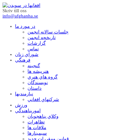
Skriv till oss
info@afghanha.se
در مورد ما
جلسات سالانه انجمن
تاریخچه انجمن
گزارشات
تماس
شوراي زنان
فرهنگي
گنجينه
هنرپيشه ها
گروه هاي هنري
نويسندگان
داستان
نيازمنديها
شرکتهاي افغاني
ورزش
امورپناهندگي
وکلاي پناهجويان
تظاهرات
ملاقات ها
سيمينارها
قوانين ومقررات جديد