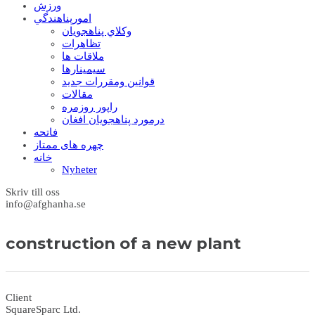
ورزش
امورپناهندگي
وکلاي پناهجويان
تظاهرات
ملاقات ها
سيمينارها
قوانين ومقررات جديد
مقالات
راپور روزمره
درمورد پناهجويان افغان
فاتحه
چهره های ممتاز
خانه
Nyheter
Skriv till oss
info@afghanha.se
construction of a new plant
Client
SquareSparc Ltd.