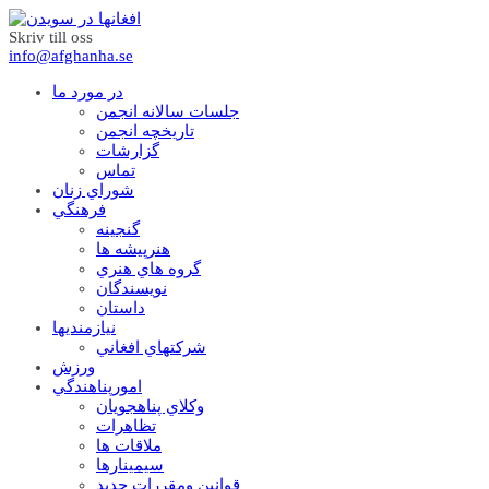
Skriv till oss
info@afghanha.se
در مورد ما
جلسات سالانه انجمن
تاریخچه انجمن
گزارشات
تماس
شوراي زنان
فرهنگي
گنجينه
هنرپيشه ها
گروه هاي هنري
نويسندگان
داستان
نيازمنديها
شرکتهاي افغاني
ورزش
امورپناهندگي
وکلاي پناهجويان
تظاهرات
ملاقات ها
سيمينارها
قوانين ومقررات جديد