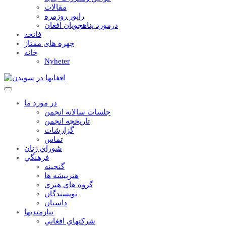
مقالات
راپور روزمره
درمورد پناهجويان افغان
فاتحه
چهره های ممتاز
خانه
Nyheter
در مورد ما
جلسات سالانه انجمن
تاریخچه انجمن
گزارشات
تماس
شوراي زنان
فرهنگي
گنجينه
هنرپيشه ها
گروه هاي هنري
نويسندگان
داستان
نيازمنديها
شرکتهاي افغاني