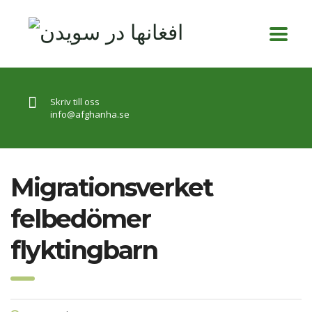
Skriv till oss
info@afghanha.se
Migrationsverket
felbedömer
flyktingbarn