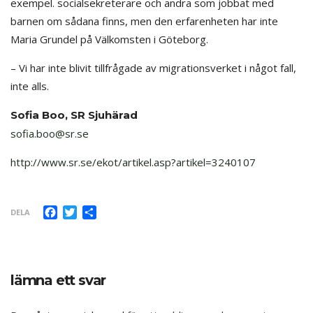
exempel. socialsekreterare och andra som jobbat med
barnen om sådana finns, men den erfarenheten har inte
Maria Grundel på Välkomsten i Göteborg.
– Vi har inte blivit tillfrågade av migrationsverket i något fall,
inte alls.
Sofia Boo, SR Sjuhärad
sofia.boo@sr.se
http://www.sr.se/ekot/artikel.asp?artikel=3240107
Facebook
Twitter
Dela
DELA
lämna ett svar