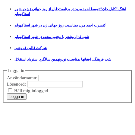
آهنگ ”کابل جان” توسط احمد مرید در برنامه تجلیل از روز جهانی زن در شهر
استاکهولم
کنسرت احمد مرید بمناسبت روز جهانی زن در شهر استاکهولم
شب غزل وشعر با مجتبی محب در شهر استاکهولم
شرکت قالین فروشی
شب فرهنگی افغانها بمناسبت نودونهمین سالگرد استرداد استقلال
Logga in
Användarnamn:
Lösenord:
Håll mig inloggad
Logga in