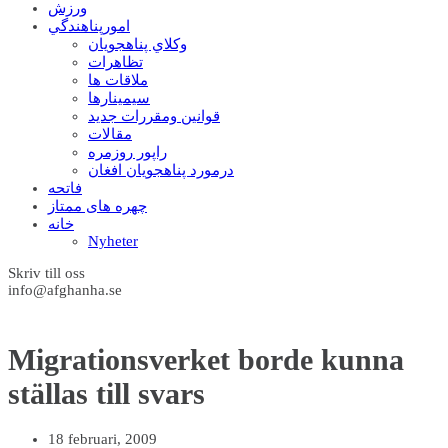
ورزش
امورپناهندگي
وکلاي پناهجويان
تظاهرات
ملاقات ها
سيمينارها
قوانين ومقررات جديد
مقالات
راپور روزمره
درمورد پناهجويان افغان
فاتحه
چهره های ممتاز
خانه
Nyheter
Skriv till oss
info@afghanha.se
Migrationsverket borde kunna
ställas till svars
18 februari, 2009