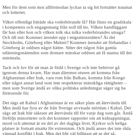
Men för dem som mot allförmodan lyckas ta sig hit fortsätter traumat
och lotteriet.
Vilket offentligt biträde ska vederbörande få? Här finns en gradskala
i kompetens och engagemang från noll till tio. Vilken handläggare
får han eller hon och vilken tolk ska tolka vederbörandes utsaga?
Och till sist: Kommer ärendet upp i migrationsrätten? Är det
Stockholm, Göteborg eller Malmö? Kommer ärendet att förhandlas i
Göteborg är oddsen något bättre. Sitter det någon från gamla
utlänningsnämnden som domare minskar oddsen att få stanna till det
minimala.
Tack och lov för att man är född i Sverige och inte behöver gå
igenom denna kvarn. Har man däremot oturen att komma från
Afghanistan eller Irak, vara rom från Balkan, komma från Kongo
eller något annat land som inte respekterar mänskliga rättigheter –
men som Sverige ändå av olika politiska anledningar säger sig ha
förtroende för.
Det sägs att Kabul i Afghanistan är en säker plats att återvända till.
Men ändå har fyra av de från Sverige avvisade mördats i Kabul. Det
sägs att Irak blir säkrare att återvända till för varje dag som går. Ändå
förföljs minoriteter och det kommer rapporter om att kidnappningar,
mord och attentat är en del av det dagliga livet. Kyrkor och heliga
platser är fortsatt utsatta för extremism. Och ändå anses det inte råda
väpnad konflikt i Irak. Men det blir väl billigast att se det så.