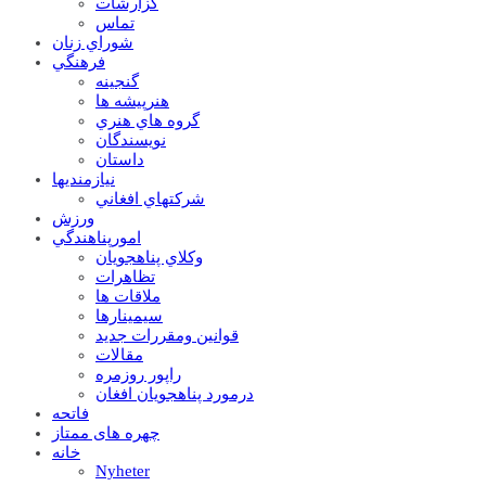
گزارشات
تماس
شوراي زنان
فرهنگي
گنجينه
هنرپيشه ها
گروه هاي هنري
نويسندگان
داستان
نيازمنديها
شرکتهاي افغاني
ورزش
امورپناهندگي
وکلاي پناهجويان
تظاهرات
ملاقات ها
سيمينارها
قوانين ومقررات جديد
مقالات
راپور روزمره
درمورد پناهجويان افغان
فاتحه
چهره های ممتاز
خانه
Nyheter