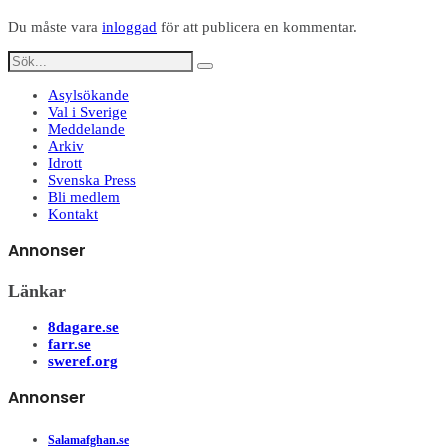
Du måste vara
inloggad
för att publicera en kommentar.
Asylsökande
Val i Sverige
Meddelande
Arkiv
Idrott
Svenska Press
Bli medlem
Kontakt
Annonser
Länkar
8dagare.se
farr.se
sweref.org
Annonser
Salamafghan.se