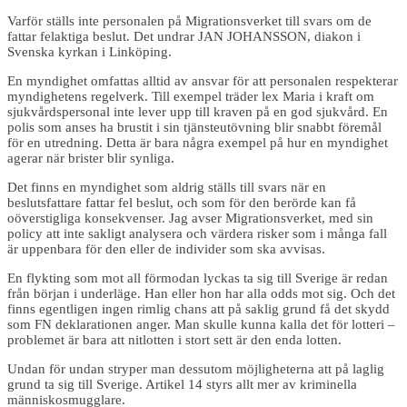
Varför ställs inte personalen på Migrationsverket till svars om de
fattar felaktiga beslut. Det undrar JAN JOHANSSON, diakon i
Svenska kyrkan i Linköping.
En myndighet omfattas alltid av ansvar för att personalen respekterar
myndighetens regelverk. Till exempel träder lex Maria i kraft om
sjukvårdspersonal inte lever upp till kraven på en god sjukvård. En
polis som anses ha brustit i sin tjänsteutövning blir snabbt föremål
för en utredning. Detta är bara några exempel på hur en myndighet
agerar när brister blir synliga.
Det finns en myndighet som aldrig ställs till svars när en
beslutsfattare fattar fel beslut, och som för den berörde kan få
oöverstigliga konsekvenser. Jag avser Migrationsverket, med sin
policy att inte sakligt analysera och värdera risker som i många fall
är uppenbara för den eller de individer som ska avvisas.
En flykting som mot all förmodan lyckas ta sig till Sverige är redan
från början i underläge. Han eller hon har alla odds mot sig. Och det
finns egentligen ingen rimlig chans att på saklig grund få det skydd
som FN deklarationen anger. Man skulle kunna kalla det för lotteri –
problemet är bara att nitlotten i stort sett är den enda lotten.
Undan för undan stryper man dessutom möjligheterna att på laglig
grund ta sig till Sverige. Artikel 14 styrs allt mer av kriminella
människosmugglare.