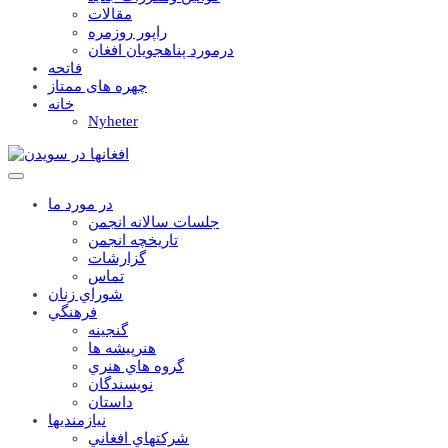
مقالات
راپور روزمره
درمورد پناهجويان افغان
فاتحه
چهره های ممتاز
خانه
Nyheter
در مورد ما
جلسات سالانه انجمن
تاریخچه انجمن
گزارشات
تماس
شوراي زنان
فرهنگي
گنجينه
هنرپيشه ها
گروه هاي هنري
نويسندگان
داستان
نيازمنديها
شرکتهاي افغاني