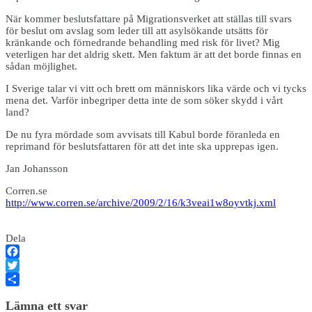
När kommer beslutsfattare på Migrationsverket att ställas till svars
för beslut om avslag som leder till att asylsökande utsätts för
kränkande och förnedrande behandling med risk för livet? Mig
veterligen har det aldrig skett. Men faktum är att det borde finnas en
sådan möjlighet.
I Sverige talar vi vitt och brett om människors lika värde och vi tycks
mena det. Varför inbegriper detta inte de som söker skydd i vårt
land?
De nu fyra mördade som avvisats till Kabul borde föranleda en
reprimand för beslutsfattaren för att det inte ska upprepas igen.
Jan Johansson
Corren.se
http://www.corren.se/archive/2009/2/16/k3veai1w8oyvtkj.xml
Dela
Facebook
Twitter
Dela
Lämna ett svar