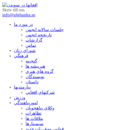
Skriv till oss
info@afghanha.se
در مورد ما
جلسات سالانه انجمن
تاریخچه انجمن
گزارشات
تماس
شوراي زنان
فرهنگي
گنجينه
هنرپيشه ها
گروه هاي هنري
نويسندگان
داستان
نيازمنديها
شرکتهاي افغاني
ورزش
امورپناهندگي
وکلاي پناهجويان
تظاهرات
ملاقات ها
سيمينارها
قوانين ومقررات جديد