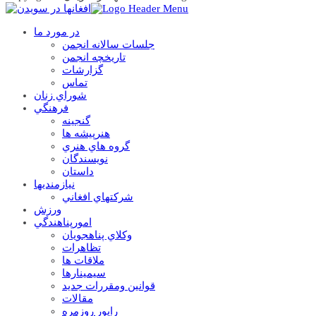
در مورد ما
جلسات سالانه انجمن
تاریخچه انجمن
گزارشات
تماس
شوراي زنان
فرهنگي
گنجينه
هنرپيشه ها
گروه هاي هنري
نويسندگان
داستان
نيازمنديها
شرکتهاي افغاني
ورزش
امورپناهندگي
وکلاي پناهجويان
تظاهرات
ملاقات ها
سيمينارها
قوانين ومقررات جديد
مقالات
راپور روزمره