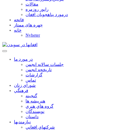
مقالات
راپور روزمره
درمورد پناهجويان افغان
فاتحه
چهره های ممتاز
خانه
Nyheter
در مورد ما
جلسات سالانه انجمن
تاریخچه انجمن
گزارشات
تماس
شوراي زنان
فرهنگي
گنجينه
هنرپيشه ها
گروه هاي هنري
نويسندگان
داستان
نيازمنديها
شرکتهاي افغاني