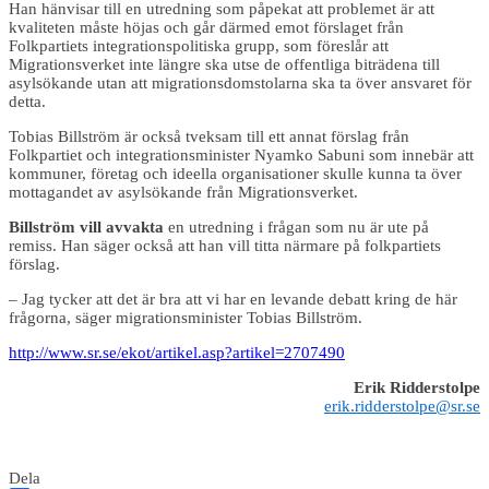
Han hänvisar till en utredning som påpekat att problemet är att
kvaliteten måste höjas och går därmed emot förslaget från
Folkpartiets integrationspolitiska grupp, som föreslår att
Migrationsverket inte längre ska utse de offentliga biträdena till
asylsökande utan att migrationsdomstolarna ska ta över ansvaret för
detta.
Tobias Billström är också tveksam till ett annat förslag från
Folkpartiet och integrationsminister Nyamko Sabuni som innebär att
kommuner, företag och ideella organisationer skulle kunna ta över
mottagandet av asylsökande från Migrationsverket.
Billström vill avvakta
en utredning i frågan som nu är ute på
remiss. Han säger också att han vill titta närmare på folkpartiets
förslag.
– Jag tycker att det är bra att vi har en levande debatt kring de här
frågorna, säger migrationsminister Tobias Billström.
http://www.sr.se/ekot/artikel.asp?artikel=2707490
Erik Ridderstolpe
erik.ridderstolpe@sr.se
Dela