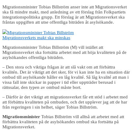
Migrationsminister Tobias Billström anser inte att Migrationsverket
ska få mindre makt, med anledning av ett förslag från Folkpartiets
integrationspolitiska grupp. Ett förslag är att Migrationsverket ska
fråntas uppgiften att utse offentliga biträden åt asylsökande.
Migrationsminister Tobias Billström
Migrationsverkets makt ska minskas
Migrationsminister Tobias Billström (M) vill istället att
Migrationsverket ska fortsätta arbetet med att höja kvaliteten på de
asylsökandes offentliga biträden.
– Den stora och viktiga frågan är att slå vakt om att förbättra
kvalitén. Det är viktigt att det sker, för vi kan inte ha en situation där
ombud till asylsökande håller en låg kvalité. Så låg kvalité att man i
vissa fall inte skickar in papper i tid eller uppträder berusad i
rättssalar, den typen av ombud måste bort.
– Därför är det viktigt att migrationsverket får ett stöd i arbetet med
att förbättra kvaliteten på ombuden, och det upplever jag att de har
från regeringen i sin helhet, säger Tobias Billström.
Migrationsminister
Tobias Billström vill alltså att arbetet med att
förbättra kvaliteten på de asylsökandes ombud ska fortsätta på
Migrationsverket.