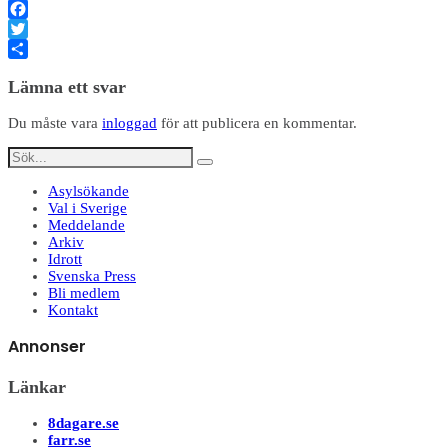
Facebook
Twitter
Dela
Lämna ett svar
Du måste vara
inloggad
för att publicera en kommentar.
Asylsökande
Val i Sverige
Meddelande
Arkiv
Idrott
Svenska Press
Bli medlem
Kontakt
Annonser
Länkar
8dagare.se
farr.se