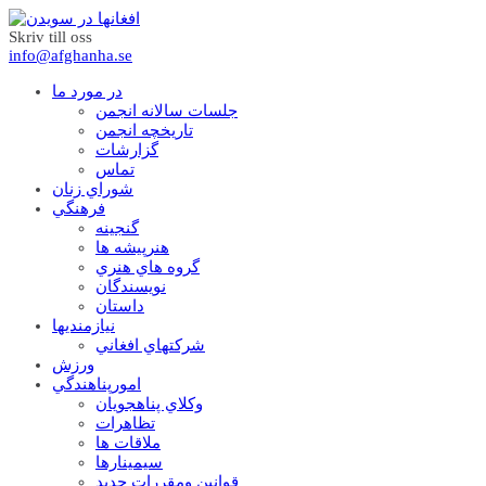
Skriv till oss
info@afghanha.se
در مورد ما
جلسات سالانه انجمن
تاریخچه انجمن
گزارشات
تماس
شوراي زنان
فرهنگي
گنجينه
هنرپيشه ها
گروه هاي هنري
نويسندگان
داستان
نيازمنديها
شرکتهاي افغاني
ورزش
امورپناهندگي
وکلاي پناهجويان
تظاهرات
ملاقات ها
سيمينارها
قوانين ومقررات جديد