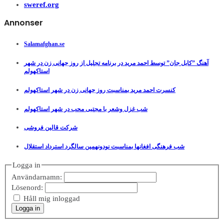
sweref.org
Annonser
Salamafghan.se
آهنگ ”کابل جان” توسط احمد مرید در برنامه تجلیل از روز جهانی زن در شهر
استاکهولم
کنسرت احمد مرید بمناسبت روز جهانی زن در شهر استاکهولم
شب غزل وشعر با مجتبی محب در شهر استاکهولم
شرکت قالین فروشی
شب فرهنگی افغانها بمناسبت نودونهمین سالگرد استرداد استقلال
Logga in
Användarnamn:
Lösenord:
Håll mig inloggad
Logga in