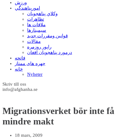
ورزش
امورپناهندگي
وکلاي پناهجويان
تظاهرات
ملاقات ها
سيمينارها
قوانين ومقررات جديد
مقالات
راپور روزمره
درمورد پناهجويان افغان
فاتحه
چهره های ممتاز
خانه
Nyheter
Skriv till oss
info@afghanha.se
Migrationsverket bör inte få
mindre makt
18 mars, 2009