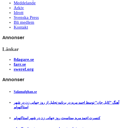
Meddelande
Arkiv
Idrott
Svenska Press
Bli medlem
Kontakt
Annonser
Länkar
8dagare.se
farr.se
sweref.org
Annonser
Salamafghan.se
آهنگ ”کابل جان” توسط احمد مرید در برنامه تجلیل از روز جهانی زن در شهر
استاکهولم
کنسرت احمد مرید بمناسبت روز جهانی زن در شهر استاکهولم