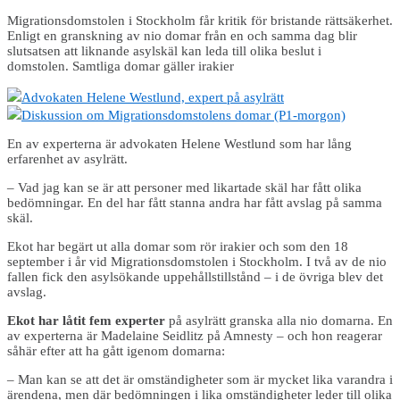
Migrationsdomstolen i Stockholm får kritik för bristande rättsäkerhet.
Enligt en granskning av nio domar från en och samma dag blir
slutsatsen att liknande asylskäl kan leda till olika beslut i
domstolen. Samtliga domar gäller irakier
Advokaten Helene Westlund, expert på asylrätt
Diskussion om Migrationsdomstolens domar (P1-morgon)
En av experterna är advokaten Helene Westlund som har lång
erfarenhet av asylrätt.
– Vad jag kan se är att personer med likartade skäl har fått olika
bedömningar. En del har fått stanna andra har fått avslag på samma
skäl.
Ekot har begärt ut alla domar som rör irakier och som den 18
september i år vid Migrationsdomstolen i Stockholm. I två av de nio
fallen fick den asylsökande uppehållstillstånd – i de övriga blev det
avslag.
Ekot har låtit fem experter
på asylrätt granska alla nio domarna. En
av experterna är Madelaine Seidlitz på Amnesty – och hon reagerar
såhär efter att ha gått igenom domarna:
– Man kan se att det är omständigheter som är mycket lika varandra i
ärendena, men där bedömningen i lika omständigheter leder till olika