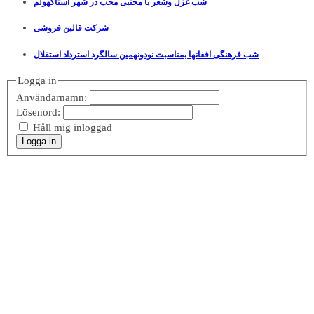
شب غزل وشعر با مجتبی محب در شهر استاکهولم
شرکت قالین فروشی
شب فرهنگی افغانها بمناسبت نودونهمین سالگرد استرداد استقلال
Logga in
Användarnamn:
Lösenord:
Håll mig inloggad
Logga in