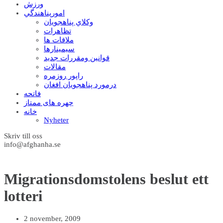
ورزش
امورپناهندگي
وکلاي پناهجويان
تظاهرات
ملاقات ها
سيمينارها
قوانين ومقررات جديد
مقالات
راپور روزمره
درمورد پناهجويان افغان
فاتحه
چهره های ممتاز
خانه
Nyheter
Skriv till oss
info@afghanha.se
Migrationsdomstolens beslut ett
lotteri
2 november, 2009