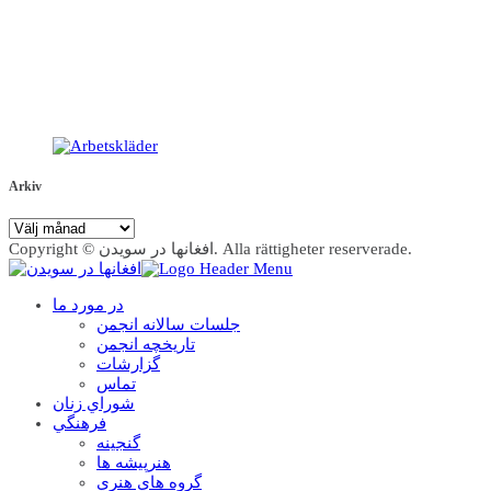
Arkiv
Arkiv
Copyright © افغانها در سویدن. Alla rättigheter reserverade.
در مورد ما
جلسات سالانه انجمن
تاریخچه انجمن
گزارشات
تماس
شوراي زنان
فرهنگي
گنجينه
هنرپيشه ها
گروه هاي هنري