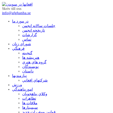
Skriv till oss
info@afghanha.se
در مورد ما
جلسات سالانه انجمن
تاریخچه انجمن
گزارشات
تماس
شوراي زنان
فرهنگي
گنجينه
هنرپيشه ها
گروه هاي هنري
نويسندگان
داستان
نيازمنديها
شرکتهاي افغاني
ورزش
امورپناهندگي
وکلاي پناهجويان
تظاهرات
ملاقات ها
سيمينارها
قوانين ومقررات جديد