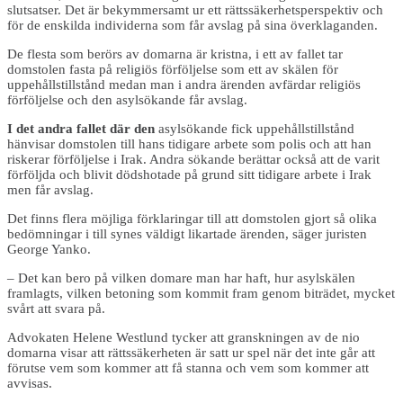
slutsatser. Det är bekymmersamt ur ett rättssäkerhetsperspektiv och
för de enskilda individerna som får avslag på sina överklaganden.
De flesta som berörs av domarna är kristna, i ett av fallet tar
domstolen fasta på religiös förföljelse som ett av skälen för
uppehållstillstånd medan man i andra ärenden avfärdar religiös
förföljelse och den asylsökande får avslag.
I det andra fallet där den
asylsökande fick uppehållstillstånd
hänvisar domstolen till hans tidigare arbete som polis och att han
riskerar förföljelse i Irak. Andra sökande berättar också att de varit
förföljda och blivit dödshotade på grund sitt tidigare arbete i Irak
men får avslag.
Det finns flera möjliga förklaringar till att domstolen gjort så olika
bedömningar i till synes väldigt likartade ärenden, säger juristen
George Yanko.
– Det kan bero på vilken domare man har haft, hur asylskälen
framlagts, vilken betoning som kommit fram genom biträdet, mycket
svårt att svara på.
Advokaten Helene Westlund tycker att granskningen av de nio
domarna visar att rättssäkerheten är satt ur spel när det inte går att
förutse vem som kommer att få stanna och vem som kommer att
avvisas.