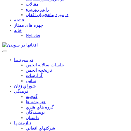
مقالات
راپور روزمره
درمورد پناهجويان افغان
فاتحه
چهره های ممتاز
خانه
Nyheter
در مورد ما
جلسات سالانه انجمن
تاریخچه انجمن
گزارشات
تماس
شوراي زنان
فرهنگي
گنجينه
هنرپيشه ها
گروه هاي هنري
نويسندگان
داستان
نيازمنديها
شرکتهاي افغاني