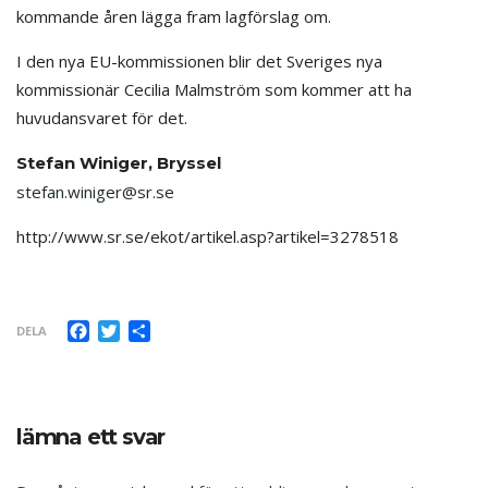
kommande åren lägga fram lagförslag om.
I den nya EU-kommissionen blir det Sveriges nya
kommissionär Cecilia Malmström som kommer att ha
huvudansvaret för det.
Stefan Winiger, Bryssel
stefan.winiger@sr.se
http://www.sr.se/ekot/artikel.asp?artikel=3278518
Facebook
Twitter
Dela
DELA
lämna ett svar