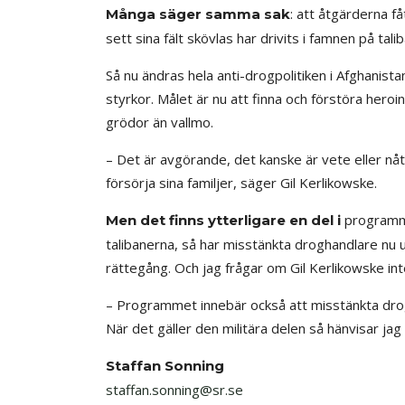
: att åtgärderna f
Många säger samma sak
sett sina fält skövlas har drivits i famnen på tali
Så nu ändras hela anti-drogpolitiken i Afghanis
styrkor. Målet är nu att finna och förstöra heroin
grödor än vallmo.
– Det är avgörande, det kanske är vete eller 
försörja sina familjer, säger Gil Kerlikowske.
programme
Men det finns ytterligare en del i
talibanerna, så har misstänkta droghandlare nu ut
rättegång. Och jag frågar om Gil Kerlikowske in
– Programmet innebär också att misstänkta drogh
När det gäller den militära delen så hänvisar jag
Staffan Sonning
staffan.sonning@sr.se