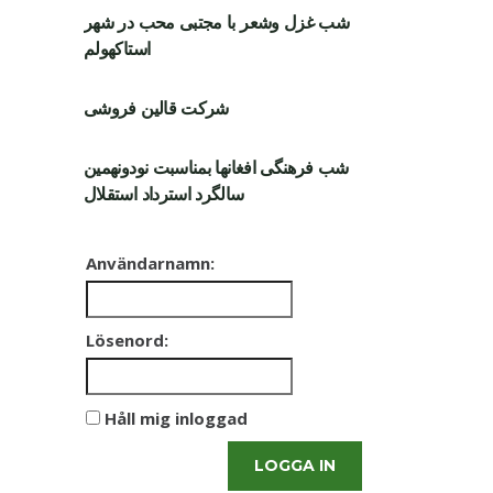
شب غزل وشعر با مجتبی محب در شهر
استاکهولم
شرکت قالین فروشی
شب فرهنگی افغانها بمناسبت نودونهمین
سالگرد استرداد استقلال
Användarnamn:
Lösenord:
Håll mig inloggad
LOGGA IN