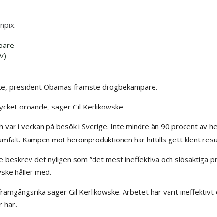
pare
v)
wske, president Obamas främste drogbekämpare.
ycket oroande, säger Gil Kerlikowske.
 var i veckan på besök i Sverige. Inte mindre än 90 procent av h
fält. Kampen mot heroinproduktionen har hittills gett klent resul
e beskrev det nyligen som ”det mest ineffektiva och slösaktiga 
owske håller med.
framgångsrika säger Gil Kerlikowske. Arbetet har varit ineffektivt
r han.