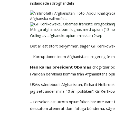
inblandade i droghandeln
Afghanska vallmofält.
Gil Kerlikowske, Obamas främste drogbekäm
Många afghanska barn lugnas med opium (18 no
Odling av afghanskt opium minskar (2sep
Det är ett stort bekymmer, säger Gil Kerliko
– Korruptionen inom Afghanistans regering är m
drog-tsar och
Han kallas president Obamas
i världen beräknas komma från Afghanistans opium
USA:s sändebud i Afghanistan, Richard Holbrook
jag sett under mina 40 år i politiken”. Gil Kerlik
– Försöken att utrota opiumfälten har inte varit 
dessutom alienerat dom fattiga bönderna, säge