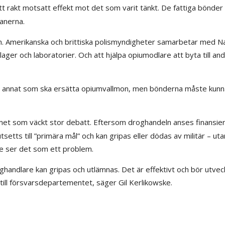
ått rakt motsatt effekt mot det som varit tänkt. De fattiga bönde
banerna.
tan. Amerikanska och brittiska polismyndigheter samarbetar med N
lager och laboratorier. Och att hjälpa opiumodlare att byta till an
nåt annat som ska ersätta opiumvallmon, men bönderna måste kunn
t som väckt stor debatt. Eftersom droghandeln anses finansie
setts till ”primära mål” och kan gripas eller dödas av militär – uta
te ser det som ett problem.
andlare kan gripas och utlämnas. Det är effektivt och bör utveck
 till försvarsdepartementet, säger Gil Kerlikowske.