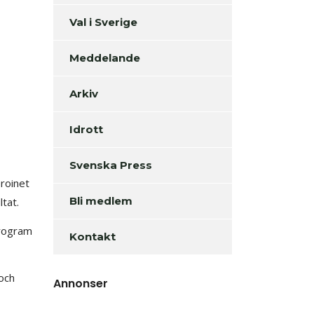
Val i Sverige
Meddelande
Arkiv
Idrott
Svenska Press
eroinet
Bli medlem
tat.
program
Kontakt
 och
Annonser