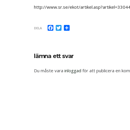
http://www.sr.se/ekot/artikel.asp?artikel=3304
Facebook
Twitter
Dela
DELA
lämna ett svar
Du måste vara
inloggad
för att publicera en ko