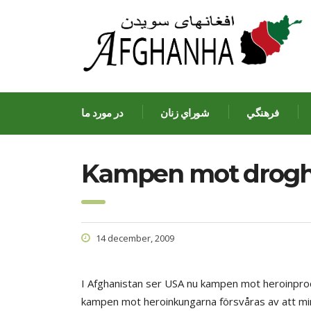
فرهنگي
شوراي زنان
در مورد ما
Kampen mot drogha
14 december, 2009
I Afghanistan ser USA nu kampen mot heroinprod
kampen mot heroinkungarna försvåras av att min