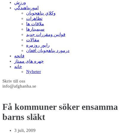
ورزش
امورپناهندگي
وکلاي پناهجويان
تظاهرات
ملاقات ها
سيمينارها
قوانين ومقررات جديد
مقالات
راپور روزمره
درمورد پناهجويان افغان
فاتحه
چهره های ممتاز
خانه
Nyheter
Skriv till oss
info@afghanha.se
Få kommuner söker ensamma
barns släkt
3 juli, 2009