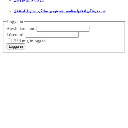
شرکت قالین فروشی
شب فرهنگی افغانها بمناسبت نودونهمین سالگرد استرداد استقلال
Logga in
Användarnamn:
Lösenord:
Håll mig inloggad
Logga in