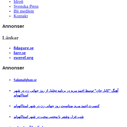
Idrott
Svenska Press
Bli medlem
Kontakt
Annonser
Länkar
8dagare.se
farr.se
sweref.org
Annonser
Salamafghan.se
آهنگ ”کابل جان” توسط احمد مرید در برنامه تجلیل از روز جهانی زن در شهر
استاکهولم
کنسرت احمد مرید بمناسبت روز جهانی زن در شهر استاکهولم
شب غزل وشعر با مجتبی محب در شهر استاکهولم