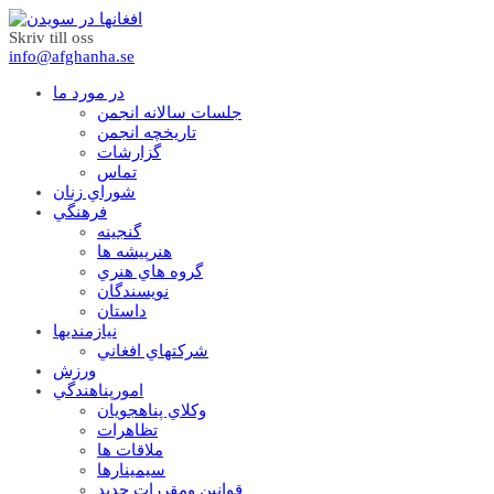
Skriv till oss
info@afghanha.se
در مورد ما
جلسات سالانه انجمن
تاریخچه انجمن
گزارشات
تماس
شوراي زنان
فرهنگي
گنجينه
هنرپيشه ها
گروه هاي هنري
نويسندگان
داستان
نيازمنديها
شرکتهاي افغاني
ورزش
امورپناهندگي
وکلاي پناهجويان
تظاهرات
ملاقات ها
سيمينارها
قوانين ومقررات جديد