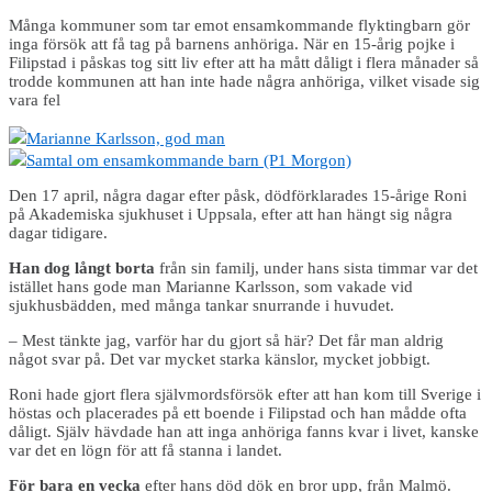
Många kommuner som tar emot ensamkommande flyktingbarn gör
inga försök att få tag på barnens anhöriga. När en 15-årig pojke i
Filipstad i påskas tog sitt liv efter att ha mått dåligt i flera månader så
trodde kommunen att han inte hade några anhöriga, vilket visade sig
vara fel
Marianne Karlsson, god man
Samtal om ensamkommande barn (P1 Morgon)
Den 17 april, några dagar efter påsk, dödförklarades 15-årige Roni
på Akademiska sjukhuset i Uppsala, efter att han hängt sig några
dagar tidigare.
Han dog
långt borta
från sin familj, under hans sista timmar var det
istället hans gode man Marianne Karlsson, som vakade vid
sjukhusbädden, med många tankar snurrande i huvudet.
– Mest tänkte jag, varför har du gjort så här? Det får man aldrig
något svar på. Det var mycket starka känslor, mycket jobbigt.
Roni hade gjort flera självmordsförsök efter att han kom till Sverige i
höstas och placerades på ett boende i Filipstad och han mådde ofta
dåligt. Själv hävdade han att inga anhöriga fanns kvar i livet, kanske
var det en lögn för att få stanna i landet.
För bara en vecka
efter hans död dök en bror upp, från Malmö.