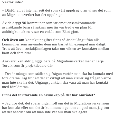
Varför inte?
– Därför att vi inte har sett det som vårt uppdrag utan vi ser det som
att Migrationsverket har det uppdraget.
Av de drygt 90 kommuner som tar emot ensamkommande
asylsökande barn så saknar mer än var tredje en plan för
anhörigkontakter, visar en enkät som Ekot gjort.
Och även om
kontaktuppgifter finns så är det långt ifrån alla
kommuner som använder dem när barnet till exempel mår dåligt.
Trots att även socialtjänstlagen talar om vikten av kontakter mellan
barn och föräldrar.
Ansvaret kan aldrig ligga bara på Migrationsverket menar Terje
Torvik som är projektledare där.
– Det är många som ställer sig frågan varför man ska ha kontakt med
föräldrarna. Jag tror att det är viktigt att man ställer sig frågan varför
man inte ska ha det. Utgångspunkten ska vara att man har kontakt
med föräldrarna.
Finns det fortfarande en okunskap på det här området?
– Jag tror det, det spelar ingen roll om det är Migrationsverket som
har kontakt eller om det är kommunen genom en god man, jag tror
att det handlar om att man inte vet hur man ska agera.