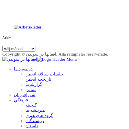
Arkiv
Arkiv
Copyright © افغانها در سویدن. Alla rättigheter reserverade.
در مورد ما
جلسات سالانه انجمن
تاریخچه انجمن
گزارشات
تماس
شوراي زنان
فرهنگي
گنجينه
هنرپيشه ها
گروه هاي هنري
نويسندگان
داستان