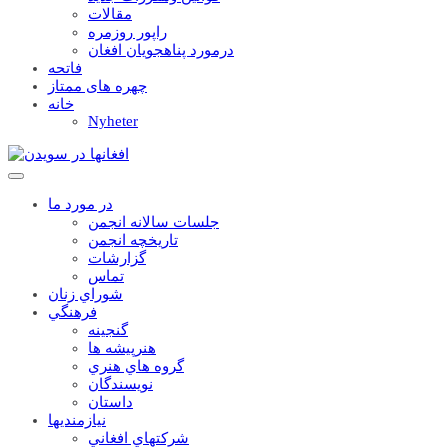
مقالات
راپور روزمره
درمورد پناهجويان افغان
فاتحه
چهره های ممتاز
خانه
Nyheter
در مورد ما
جلسات سالانه انجمن
تاریخچه انجمن
گزارشات
تماس
شوراي زنان
فرهنگي
گنجينه
هنرپيشه ها
گروه هاي هنري
نويسندگان
داستان
نيازمنديها
شرکتهاي افغاني