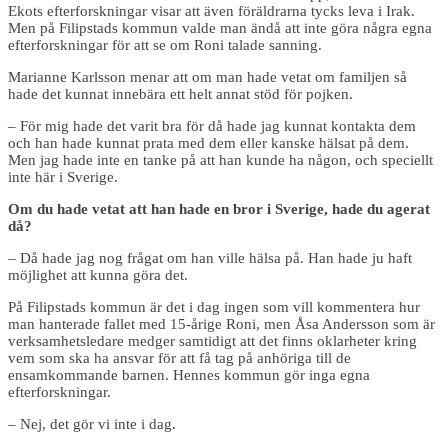
Ekots efterforskningar visar att även föräldrarna tycks leva i Irak.
Men på Filipstads kommun valde man ändå att inte göra några egna
efterforskningar för att se om Roni talade sanning.
Marianne Karlsson menar att om man hade vetat om familjen så
hade det kunnat innebära ett helt annat stöd för pojken.
– För mig hade det varit bra för då hade jag kunnat kontakta dem
och han hade kunnat prata med dem eller kanske hälsat på dem.
Men jag hade inte en tanke på att han kunde ha någon, och speciellt
inte här i Sverige.
Om du hade vetat att han hade en bror i Sverige, hade du agerat
då?
– Då hade jag nog frågat om han ville hälsa på. Han hade ju haft
möjlighet att kunna göra det.
På Filipstads kommun är det i dag ingen som vill kommentera hur
man hanterade fallet med 15-årige Roni, men Åsa Andersson som är
verksamhetsledare medger samtidigt att det finns oklarheter kring
vem som ska ha ansvar för att få tag på anhöriga till de
ensamkommande barnen. Hennes kommun gör inga egna
efterforskningar.
– Nej, det gör vi inte i dag.