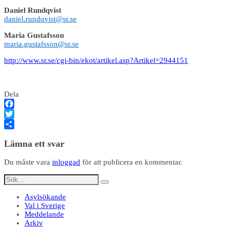
Daniel Rundqvist
daniel.rundqvist@sr.se
Maria Gustafsson
maria.gustafsson@sr.se
http://www.sr.se/cgi-bin/ekot/artikel.asp?Artikel=2944151
Dela
Facebook
Twitter
Dela
Lämna ett svar
Du måste vara
inloggad
för att publicera en kommentar.
Asylsökande
Val i Sverige
Meddelande
Arkiv