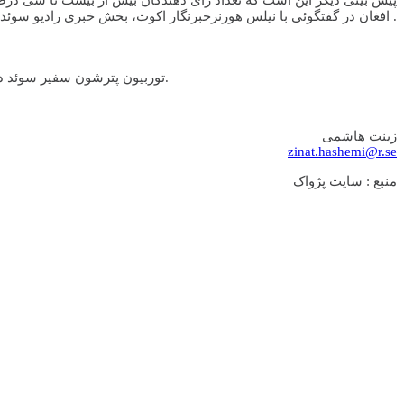
افغان در گفتگوئی با نیلس هورنرخبرنگار اکوت، بخش خبری رادیو سوئد، گفته است که ما بارها در انتخابات شرکت کرده ایم اما شاهد هیچ گونه تغییرات مثبتی نبوده ایم .
توربیون پترشون سفیر سوئد در افغانستان نیز در گفتگوئی با خبرنگار رادیو سوئد، ضمن اشاره به وجود مشکلات فراوان در کشور، اما برگزاری انتخابات را بسیار مثبت می خواند.
زینت هاشمی
zinat.hashemi@r.se
منبع : سايت پژواک