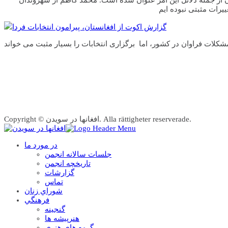
گزارش اکوت از افغانستان، پیرامون انتخابات فردا
Copyright © افغانها در سویدن. Alla rättigheter reserverade.
در مورد ما
جلسات سالانه انجمن
تاریخچه انجمن
گزارشات
تماس
شوراي زنان
فرهنگي
گنجينه
هنرپيشه ها
گروه هاي هنري