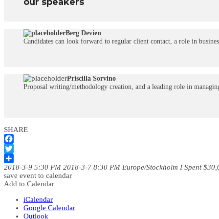
our speakers
Berg Devien
Candidates can look forward to regular client contact, a role in busin
Priscilla Sorvino
Proposal writing/methodology creation, and a leading role in managing 
SHARE
Facebook
Twitter
2018-3-9 5:30 PM
2018-3-7 8:30 PM
Europe/Stockholm
I Spent $30,
Dela
save event to calendar
Add to Calendar
iCalendar
Google Calendar
Outlook