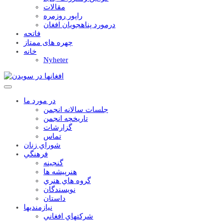
مقالات
راپور روزمره
درمورد پناهجويان افغان
فاتحه
چهره های ممتاز
خانه
Nyheter
در مورد ما
جلسات سالانه انجمن
تاریخچه انجمن
گزارشات
تماس
شوراي زنان
فرهنگي
گنجينه
هنرپيشه ها
گروه هاي هنري
نويسندگان
داستان
نيازمنديها
شرکتهاي افغاني