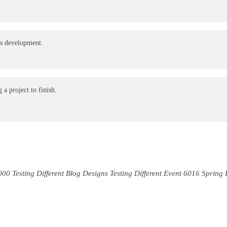
ess development.
a project to finish.
000 Testing Different Blog Designs
Testing Different Event
6016 Spring F