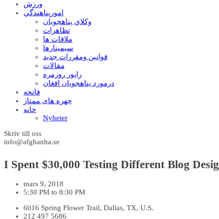
ورزش
امورپناهندگي
وکلاي پناهجويان
تظاهرات
ملاقات ها
سيمينارها
قوانين ومقررات جديد
مقالات
راپور روزمره
درمورد پناهجويان افغان
فاتحه
چهره های ممتاز
خانه
Nyheter
Skriv till oss
info@afghanha.se
I Spent $30,000 Testing Different Blog Desi
mars 9, 2018
5:30 PM to 8:30 PM
6016 Spring Flower Trail, Dallas, TX, U.S.
212 497 5686