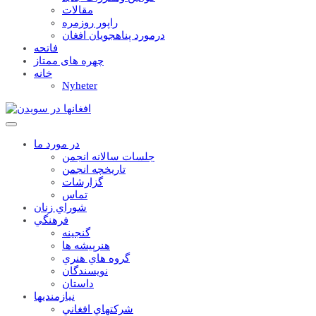
مقالات
راپور روزمره
درمورد پناهجويان افغان
فاتحه
چهره های ممتاز
خانه
Nyheter
در مورد ما
جلسات سالانه انجمن
تاریخچه انجمن
گزارشات
تماس
شوراي زنان
فرهنگي
گنجينه
هنرپيشه ها
گروه هاي هنري
نويسندگان
داستان
نيازمنديها
شرکتهاي افغاني