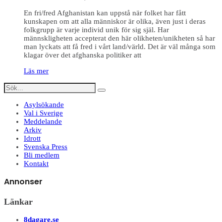
En fri/fred Afghanistan kan uppstå när folket har fått
kunskapen om att alla människor är olika, även just i deras
folkgrupp är varje individ unik för sig själ. Har
männskligheten accepterat den här olikheten/unikheten så har
man lyckats att få fred i vårt land/värld. Det är väl många som
klagar över det afghanska politiker att
Läs mer
Asylsökande
Val i Sverige
Meddelande
Arkiv
Idrott
Svenska Press
Bli medlem
Kontakt
Annonser
Länkar
8dagare.se