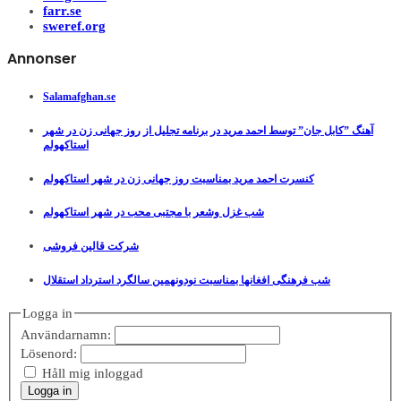
farr.se
sweref.org
Annonser
Salamafghan.se
آهنگ ”کابل جان” توسط احمد مرید در برنامه تجلیل از روز جهانی زن در شهر
استاکهولم
کنسرت احمد مرید بمناسبت روز جهانی زن در شهر استاکهولم
شب غزل وشعر با مجتبی محب در شهر استاکهولم
شرکت قالین فروشی
شب فرهنگی افغانها بمناسبت نودونهمین سالگرد استرداد استقلال
Logga in
Användarnamn:
Lösenord:
Håll mig inloggad
Logga in