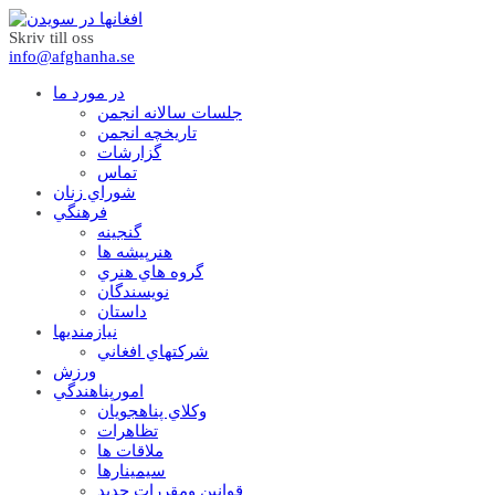
Skriv till oss
info@afghanha.se
در مورد ما
جلسات سالانه انجمن
تاریخچه انجمن
گزارشات
تماس
شوراي زنان
فرهنگي
گنجينه
هنرپيشه ها
گروه هاي هنري
نويسندگان
داستان
نيازمنديها
شرکتهاي افغاني
ورزش
امورپناهندگي
وکلاي پناهجويان
تظاهرات
ملاقات ها
سيمينارها
قوانين ومقررات جديد