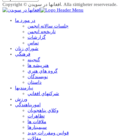
Copyright © افغانها در سویدن. Alla rättigheter reserverade.
در مورد ما
جلسات سالانه انجمن
تاریخچه انجمن
گزارشات
تماس
شوراي زنان
فرهنگي
گنجينه
هنرپيشه ها
گروه هاي هنري
نويسندگان
داستان
نيازمنديها
شرکتهاي افغاني
ورزش
امورپناهندگي
وکلاي پناهجويان
تظاهرات
ملاقات ها
سيمينارها
قوانين ومقررات جديد
مقالات