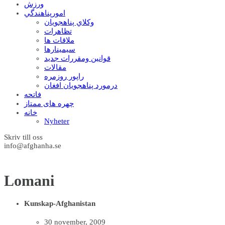
ورزش
امورپناهندگي
وکلاي پناهجويان
تظاهرات
ملاقات ها
سيمينارها
قوانين ومقررات جديد
مقالات
راپور روزمره
درمورد پناهجويان افغان
فاتحه
چهره های ممتاز
خانه
Nyheter
Skriv till oss
info@afghanha.se
Lomani
Kunskap-Afghanistan
30 november, 2009