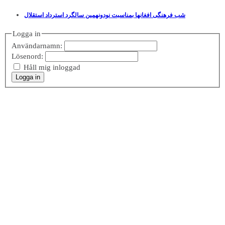
شب فرهنگی افغانها بمناسبت نودونهمین سالگرد استرداد استقلال
Logga in
Användarnamn:
Lösenord:
Håll mig inloggad
Logga in