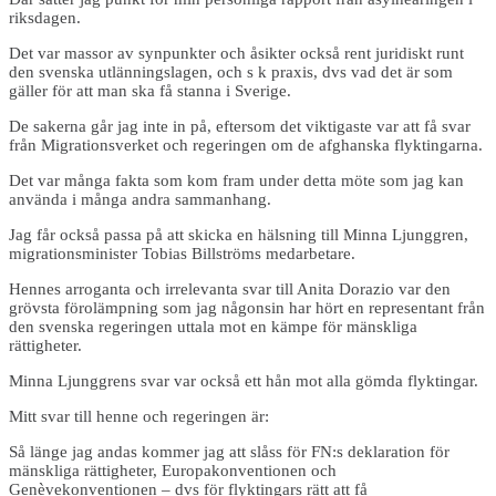
riksdagen.
Det var massor av synpunkter och åsikter också rent juridiskt runt
den svenska utlänningslagen, och s k praxis, dvs vad det är som
gäller för att man ska få stanna i Sverige.
De sakerna går jag inte in på, eftersom det viktigaste var att få svar
från Migrationsverket och regeringen om de afghanska flyktingarna.
Det var många fakta som kom fram under detta möte som jag kan
använda i många andra sammanhang.
Jag får också passa på att skicka en hälsning till Minna Ljunggren,
migrationsminister Tobias Billströms medarbetare.
Hennes arroganta och irrelevanta svar till Anita Dorazio var den
grövsta förolämpning som jag någonsin har hört en representant från
den svenska regeringen uttala mot en kämpe för mänskliga
rättigheter.
Minna Ljunggrens svar var också ett hån mot alla gömda flyktingar.
Mitt svar till henne och regeringen är:
Så länge jag andas kommer jag att slåss för FN:s deklaration för
mänskliga rättigheter, Europakonventionen och
Genèvekonventionen – dvs för flyktingars rätt att få