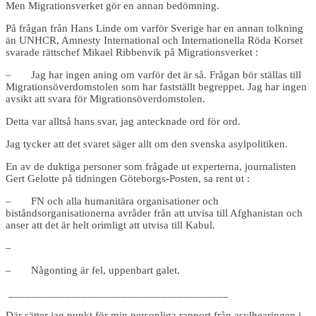
Men Migrationsverket gör en annan bedömning.
På frågan från Hans Linde om varför Sverige har en annan tolkning
än UNHCR, Amnesty International och Internationella Röda Korset
svarade rättschef Mikael Ribbenvik på Migrationsverket :
– Jag har ingen aning om varför det är så. Frågan bör ställas till
Migrationsöverdomstolen som har fastställt begreppet. Jag har ingen
avsikt att svara för Migrationsöverdomstolen.
Detta var alltså hans svar, jag antecknade ord för ord.
Jag tycker att det svaret säger allt om den svenska asylpolitiken.
En av de duktiga personer som frågade ut experterna, journalisten
Gert Gelotte på tidningen Göteborgs-Posten, sa rent ut :
– FN och alla humanitära organisationer och
biståndsorganisationerna avråder från att utvisa till Afghanistan och
anser att det är helt orimligt att utvisa till Kabul.
–
– Någonting är fel, uppenbart galet.
_______________________________________
Där sätter jag punkt för min personliga rapport från asylhearingen i