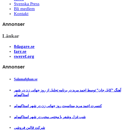
Svenska Press
Bli medlem
Kontakt
Annonser
Länkar
8dagare.se
farr.se
sweref.org
Annonser
Salamafghan.se
آهنگ ”کابل جان” توسط احمد مرید در برنامه تجلیل از روز جهانی زن در شهر
استاکهولم
کنسرت احمد مرید بمناسبت روز جهانی زن در شهر استاکهولم
شب غزل وشعر با مجتبی محب در شهر استاکهولم
شرکت قالین فروشی