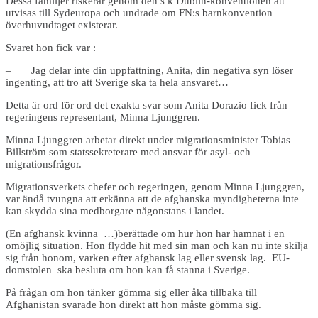
Dessa familjer riskerar genom den s k Dublin-konventionen att
utvisas till Sydeuropa och undrade om FN:s barnkonvention
överhuvudtaget existerar.
Svaret hon fick var :
– Jag delar inte din uppfattning, Anita, din negativa syn löser
ingenting, att tro att Sverige ska ta hela ansvaret…
Detta är ord för ord det exakta svar som Anita Dorazio fick från
regeringens representant, Minna Ljunggren.
Minna Ljunggren arbetar direkt under migrationsminister Tobias
Billström som statssekreterare med ansvar för asyl- och
migrationsfrågor.
Migrationsverkets chefer och regeringen, genom Minna Ljunggren,
var ändå tvungna att erkänna att de afghanska myndigheterna inte
kan skydda sina medborgare någonstans i landet.
(En afghansk kvinna …)berättade om hur hon har hamnat i en
omöjlig situation. Hon flydde hit med sin man och kan nu inte skilja
sig från honom, varken efter afghansk lag eller svensk lag. EU-
domstolen ska besluta om hon kan få stanna i Sverige.
På frågan om hon tänker gömma sig eller åka tillbaka till
Afghanistan svarade hon direkt att hon måste gömma sig.