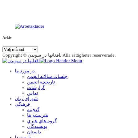
Arkiv
Arkiv
Copyright © افغانها در سویدن. Alla rättigheter reserverade.
در مورد ما
جلسات سالانه انجمن
تاریخچه انجمن
گزارشات
تماس
شوراي زنان
فرهنگي
گنجينه
هنرپيشه ها
گروه هاي هنري
نويسندگان
داستان
نيازمنديها