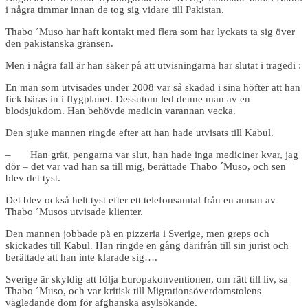
i några timmar innan de tog sig vidare till Pakistan.
Thabo ´Muso har haft kontakt med flera som har lyckats ta sig över
den pakistanska gränsen.
Men i några fall är han säker på att utvisningarna har slutat i tragedi :
En man som utvisades under 2008 var så skadad i sina höfter att han
fick bäras in i flygplanet. Dessutom led denne man av en
blodsjukdom. Han behövde medicin varannan vecka.
Den sjuke mannen ringde efter att han hade utvisats till Kabul.
– Han grät, pengarna var slut, han hade inga mediciner kvar, jag
dör – det var vad han sa till mig, berättade Thabo ´Muso, och sen
blev det tyst.
Det blev också helt tyst efter ett telefonsamtal från en annan av
Thabo ´Musos utvisade klienter.
Den mannen jobbade på en pizzeria i Sverige, men greps och
skickades till Kabul. Han ringde en gång därifrån till sin jurist och
berättade att han inte klarade sig….
Sverige är skyldig att följa Europakonventionen, om rätt till liv, sa
Thabo ´Muso, och var kritisk till Migrationsöverdomstolens
vägledande dom för afghanska asylsökande.