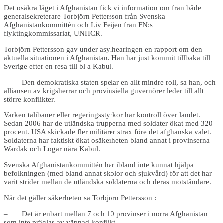
Det osäkra läget i Afghanistan fick vi information om från både
generalsekreterare Torbjörn Pettersson från Svenska
Afghanistankommittén och Liv Feijen från FN:s
flyktingkommissariat, UNHCR.
Torbjörn Pettersson gav under asylhearingen en rapport om den
aktuella situationen i Afghanistan. Han har just kommit tillbaka till
Sverige efter en resa till bl a Kabul.
– Den demokratiska staten spelar en allt mindre roll, sa han, och
alliansen av krigsherrar och provinsiella guvernörer leder till allt
större konflikter.
Varken talibaner eller regeringsstyrkor har kontroll över landet.
Sedan 2006 har de utländska trupperna med soldater ökat med 320
procent. USA skickade fler militärer strax före det afghanska valet.
Soldaterna har faktiskt ökat osäkerheten bland annat i provinserna
Wardak och Logar nära Kabul.
Svenska Afghanistankommittén har ibland inte kunnat hjälpa
befolkningen (med bland annat skolor och sjukvård) för att det har
varit strider mellan de utländska soldaterna och deras motståndare.
När det gäller säkerheten sa Torbjörn Pettersson :
– Det är enbart mellan 7 och 10 provinser i norra Afghanistan
som inte präglas av väpnad konflikt.