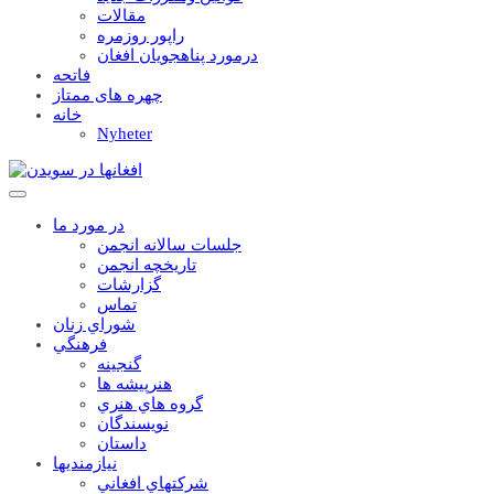
مقالات
راپور روزمره
درمورد پناهجويان افغان
فاتحه
چهره های ممتاز
خانه
Nyheter
در مورد ما
جلسات سالانه انجمن
تاریخچه انجمن
گزارشات
تماس
شوراي زنان
فرهنگي
گنجينه
هنرپيشه ها
گروه هاي هنري
نويسندگان
داستان
نيازمنديها
شرکتهاي افغاني