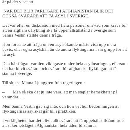
är på det viset att
NÄR DET BLIR FARLIGARE I AFGHANISTAN BLIR DET
OCKSÅ SVÅRARE ATT FÅ ASYL I SVERIGE.
Det var efter en diskussion med flera personer om vad som krävs för
att en afghansk flykting ska få uppehållstillstånd i Sverige som
Sanna Vestin ställde denna fråga.
Hon fortsatte att fråga om en asylsökande måste visa upp mera
bevis, eller egna asylskäl, än de andra flyktingarna i sin grupp för att
få asyl.
Den här frågan var den viktigaste under hela asylhearingen, eftersom
det har blivit svårare och svårare för afghanska flyktingar att få
stanna i Sverige.
Till slut sa Minna Ljunggren från regeringen :
– Men så ska det ju inte vara, att man staplar hemskheter på
varandra…..
Men Sanna Vestin gav sig inte, och hon vet hur bedömningen av
flyktingarnas asylskäl går till i praktiken.
I verkligheten har det blivit allt svårare att få uppehållstillstånd trots
att säkerhetsläget i Afghanistan hela tiden försämras.