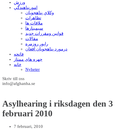
ورزش
امورپناهندگي
وکلاي پناهجويان
تظاهرات
ملاقات ها
سيمينارها
قوانين ومقررات جديد
مقالات
راپور روزمره
درمورد پناهجويان افغان
فاتحه
چهره های ممتاز
خانه
Nyheter
Skriv till oss
info@afghanha.se
Asylhearing i riksdagen den 3
februari 2010
7 februari, 2010