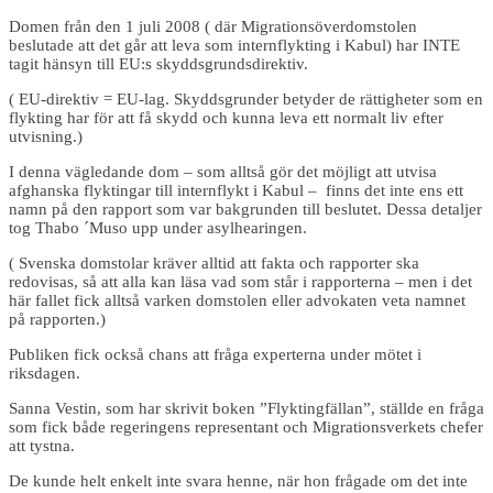
Domen från den 1 juli 2008 ( där Migrationsöverdomstolen
beslutade att det går att leva som internflykting i Kabul) har INTE
tagit hänsyn till EU:s skyddsgrundsdirektiv.
( EU-direktiv = EU-lag. Skyddsgrunder betyder de rättigheter som en
flykting har för att få skydd och kunna leva ett normalt liv efter
utvisning.)
I denna vägledande dom – som alltså gör det möjligt att utvisa
afghanska flyktingar till internflykt i Kabul – finns det inte ens ett
namn på den rapport som var bakgrunden till beslutet. Dessa detaljer
tog Thabo ´Muso upp under asylhearingen.
( Svenska domstolar kräver alltid att fakta och rapporter ska
redovisas, så att alla kan läsa vad som står i rapporterna – men i det
här fallet fick alltså varken domstolen eller advokaten veta namnet
på rapporten.)
Publiken fick också chans att fråga experterna under mötet i
riksdagen.
Sanna Vestin, som har skrivit boken ”Flyktingfällan”, ställde en fråga
som fick både regeringens representant och Migrationsverkets chefer
att tystna.
De kunde helt enkelt inte svara henne, när hon frågade om det inte