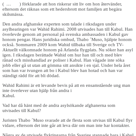
( … ) förklarade att hon riskerar sitt liv om hon återvänder,
eftersom det räknas som ett hedersbrott mot familjen att begära
skilsmässa.
Den andra afghanske experten som talade i riksdagen under
asylhearingen var Wahid Rahimi. 2008 utvisades han till Kabul. Han
överlevde genom att personal på svenska ambassaden i Kabul gav
honom pengar. Hans juridiska ombud, Thabo ´Muso, hjälpte honom
också. Sommaren 2009 kom Wahid tillbaka till Sverige och TV-
Aktuellt välkomnade honom på Arlanda flygplats. Nu söker han asyl
igen. I riksdagen berättade Wahid om hur han till och med blev
rånad och misshandlad av poliser i Kabul. Han vågade inte söka
jobb eller gå ut utan att gömma sitt ansikte i en sjal. Under hela året
som han var tvungen att bo i Kabul blev han hotad och han var
ständigt rädd för att bli dödad.
Wahid Rahimi är ett levande bevis på att en ensamstående ung man
inte överlever utan hjälp från andra i
Kabu
Vad har då hänt med de andra asylsökande afghanerna som
utvisades till Kabul?
Juristen Thabo ´Muso svarade att de flesta som utvisas till Kabul flyr
vidare, eftersom det inte går att leva där om man inte har kontakter.
Några av de utvisade flyktingarna från Sverige stannade bara i Kabul