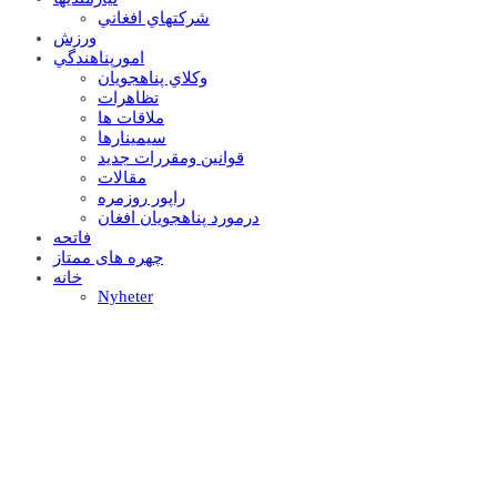
شرکتهاي افغاني
ورزش
امورپناهندگي
وکلاي پناهجويان
تظاهرات
ملاقات ها
سيمينارها
قوانين ومقررات جديد
مقالات
راپور روزمره
درمورد پناهجويان افغان
فاتحه
چهره های ممتاز
خانه
Nyheter