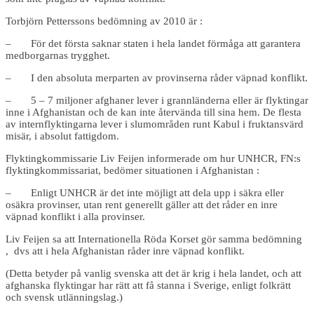
Torbjörn Petterssons bedömning av 2010 är :
– För det första saknar staten i hela landet förmåga att garantera
medborgarnas trygghet.
– I den absoluta merparten av provinserna råder väpnad konflikt.
– 5 – 7 miljoner afghaner lever i grannländerna eller är flyktingar
inne i Afghanistan och de kan inte återvända till sina hem. De flesta
av internflyktingarna lever i slumområden runt Kabul i fruktansvärd
misär, i absolut fattigdom.
Flyktingkommissarie Liv Feijen informerade om hur UNHCR, FN:s
flyktingkommissariat, bedömer situationen i Afghanistan :
– Enligt UNHCR är det inte möjligt att dela upp i säkra eller
osäkra provinser, utan rent generellt gäller att det råder en inre
väpnad konflikt i alla provinser.
Liv Feijen sa att Internationella Röda Korset gör samma bedömning
, dvs att i hela Afghanistan råder inre väpnad konflikt.
(Detta betyder på vanlig svenska att det är krig i hela landet, och att
afghanska flyktingar har rätt att få stanna i Sverige, enligt folkrätt
och svensk utlänningslag.)