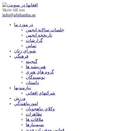
Skriv till oss
info@afghanha.se
در مورد ما
جلسات سالانه انجمن
تاریخچه انجمن
گزارشات
تماس
شوراي زنان
فرهنگي
گنجينه
هنرپيشه ها
گروه هاي هنري
نويسندگان
داستان
نيازمنديها
شرکتهاي افغاني
ورزش
امورپناهندگي
وکلاي پناهجويان
تظاهرات
ملاقات ها
سيمينارها
قوانين ومقررات جديد