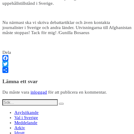
uppehållstillstånd i Sverige.
Nu närmast ska vi skriva debattartiklar och även kontakta
journalister i Sverige och andra länder. Utvisningarna till Afghanistan
måste stoppas! Tack för mig! /Gunilla Bosaeus
Dela
Facebook
Twitter
Dela
Lämna ett svar
Du måste vara
inloggad
för att publicera en kommentar.
Asylsökande
Val i Sverige
Meddelande
Arkiv
Idrott