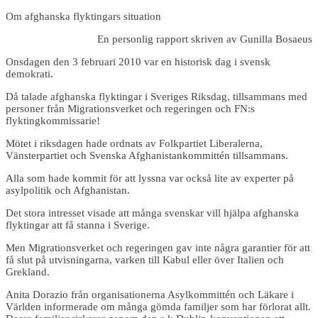
Om afghanska flyktingars situation
En personlig rapport skriven av Gunilla Bosaeus
Onsdagen den 3 februari 2010 var en historisk dag i svensk
demokrati.
Då talade afghanska flyktingar i Sveriges Riksdag, tillsammans med
personer från Migrationsverket och regeringen och FN:s
flyktingkommissarie!
Mötet i riksdagen hade ordnats av Folkpartiet Liberalerna,
Vänsterpartiet och Svenska Afghanistankommittén tillsammans.
Alla som hade kommit för att lyssna var också lite av experter på
asylpolitik och Afghanistan.
Det stora intresset visade att många svenskar vill hjälpa afghanska
flyktingar att få stanna i Sverige.
Men Migrationsverket och regeringen gav inte några garantier för att
få slut på utvisningarna, varken till Kabul eller över Italien och
Grekland.
Anita Dorazio från organisationerna Asylkommittén och Läkare i
Världen informerade om många gömda familjer som har förlorat allt.