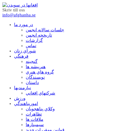
Skriv till oss
info@afghanha.se
در مورد ما
جلسات سالانه انجمن
تاریخچه انجمن
گزارشات
تماس
شوراي زنان
فرهنگي
گنجينه
هنرپيشه ها
گروه هاي هنري
نويسندگان
داستان
نيازمنديها
شرکتهاي افغاني
ورزش
امورپناهندگي
وکلاي پناهجويان
تظاهرات
ملاقات ها
سيمينارها
قوانين ومقررات جديد