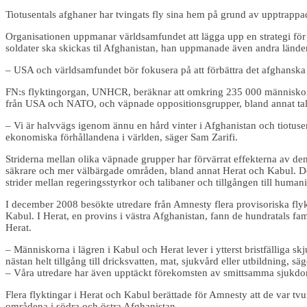
Tiotusentals afghaner har tvingats fly sina hem på grund av upptrappad
Organisationen uppmanar världsamfundet att lägga upp en strategi för
soldater ska skickas til Afghanistan, han uppmanade även andra länder a
– USA och världsamfundet bör fokusera på att förbättra det afghanska fo
FN:s flyktingorgan, UNHCR, beräknar att omkring 235 000 människor är 
från USA och NATO, och väpnade oppositionsgrupper, bland annat taliba
– Vi är halvvägs igenom ännu en hård vinter i Afghanistan och tiotuse
ekonomiska förhållandena i världen, säger Sam Zarifi.
Striderna mellan olika väpnade grupper har förvärrat effekterna av de
säkrare och mer välbärgade områden, bland annat Herat och Kabul. De so
strider mellan regeringsstyrkor och talibaner och tillgången till humanitä
I december 2008 besökte utredare från Amnesty flera provisoriska flyk
Kabul. I Herat, en provins i västra Afghanistan, fann de hundratals fam
Herat.
– Människorna i lägren i Kabul och Herat lever i ytterst bristfälliga sk
nästan helt tillgång till dricksvatten, mat, sjukvård eller utbildning, sä
– Våra utredare har även upptäckt förekomsten av smittsamma sjukdoma
Flera flyktingar i Herat och Kabul berättade för Amnesty att de var tvu
områdena i södra och östra Afghanistan.