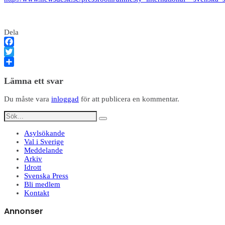
Dela
Facebook
Twitter
Dela
Lämna ett svar
Du måste vara
inloggad
för att publicera en kommentar.
Asylsökande
Val i Sverige
Meddelande
Arkiv
Idrott
Svenska Press
Bli medlem
Kontakt
Annonser