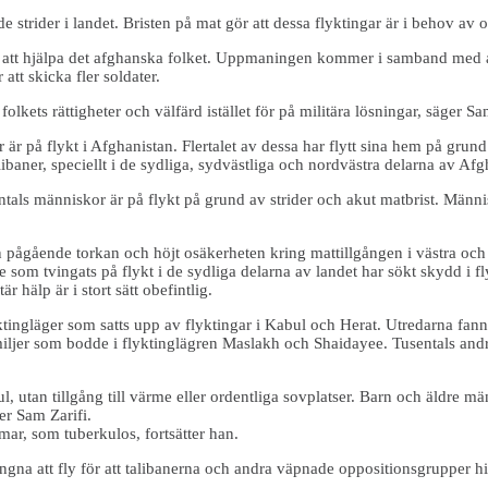
e strider i landet. Bristen på mat gör att dessa flyktingar är i behov a
 att hjälpa det afghanska folket. Uppmaningen kommer i samband med at
tt skicka fler soldater.
lkets rättigheter och välfärd istället för på militära lösningar, säger 
på flykt i Afghanistan. Flertalet av dessa har flytt sina hem på grund 
ner, speciellt i de sydliga, sydvästliga och nordvästra delarna av Afg
ntals människor är på flykt på grund av strider och akut matbrist. Männ
n pågående torkan och höjt osäkerheten kring mattillgången i västra och
m tvingats på flykt i de sydliga delarna av landet har sökt skydd i fly
r hälp är i stort sätt obefintlig.
tingläger som satts upp av flyktingar i Kabul och Herat. Utredarna fann
iljer som bodde i flyktinglägren Maslakh och Shaidayee. Tusentals andra 
jul, utan tillgång till värme eller ordentliga sovplatser. Barn och äldre 
ger Sam Zarifi.
r, som tuberkulos, fortsätter han.
ngna att fly för att talibanerna och andra väpnade oppositionsgrupper hin