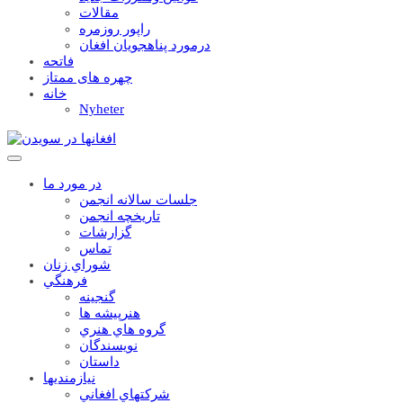
مقالات
راپور روزمره
درمورد پناهجويان افغان
فاتحه
چهره های ممتاز
خانه
Nyheter
در مورد ما
جلسات سالانه انجمن
تاریخچه انجمن
گزارشات
تماس
شوراي زنان
فرهنگي
گنجينه
هنرپيشه ها
گروه هاي هنري
نويسندگان
داستان
نيازمنديها
شرکتهاي افغاني