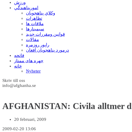
ورزش
امورپناهندگي
وکلاي پناهجويان
تظاهرات
ملاقات ها
سيمينارها
قوانين ومقررات جديد
مقالات
راپور روزمره
درمورد پناهجويان افغان
فاتحه
چهره های ممتاز
خانه
Nyheter
Skriv till oss
info@afghanha.se
AFGHANISTAN: Civila alltmer dr
20 februari, 2009
2009-02-20 13:06