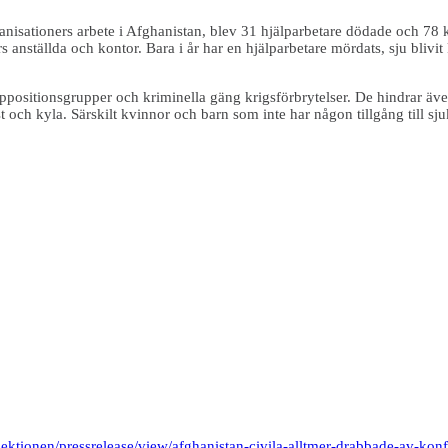
nisationers arbete i Afghanistan, blev 31 hjälparbetare dödade och 78
anställda och kontor. Bara i år har en hjälparbetare mördats, sju blivi
ositionsgrupper och kriminella gäng krigsförbrytelser. De hindrar även
t och kyla. Särskilt kvinnor och barn som inte har någon tillgång till sj
ktionen/pressrelease/view/afghanistan-civila-alltmer-drabbade-av-kon