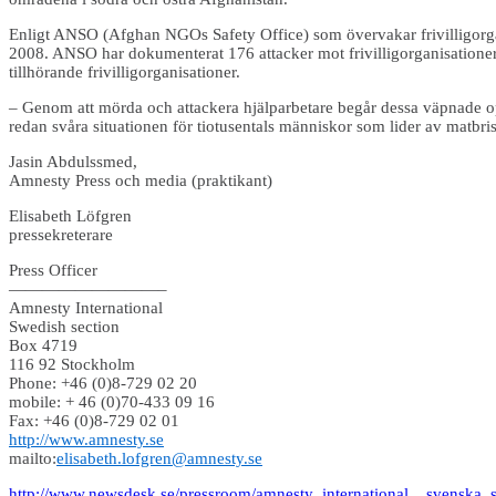
Enligt ANSO (Afghan NGOs Safety Office) som övervakar frivilligorga
2008. ANSO har dokumenterat 176 attacker mot frivilligorganisationers 
tillhörande frivilligorganisationer.
– Genom att mörda och attackera hjälparbetare begår dessa väpnade opp
redan svåra situationen för tiotusentals människor som lider av matbris
Jasin Abdulssmed,
Amnesty Press och media (praktikant)
Elisabeth Löfgren
pressekreterare
Press Officer
—————————–
Amnesty International
Swedish section
Box 4719
116 92 Stockholm
Phone: +46 (0)8-729 02 20
mobile: + 46 (0)70-433 09 16
Fax: +46 (0)8-729 02 01
http://www.amnesty.se
mailto:
elisabeth.lofgren@amnesty.se
http://www.newsdesk.se/pressroom/amnesty_international__svenska_se