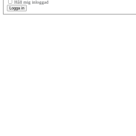
Håll mig inloggad
Logga in