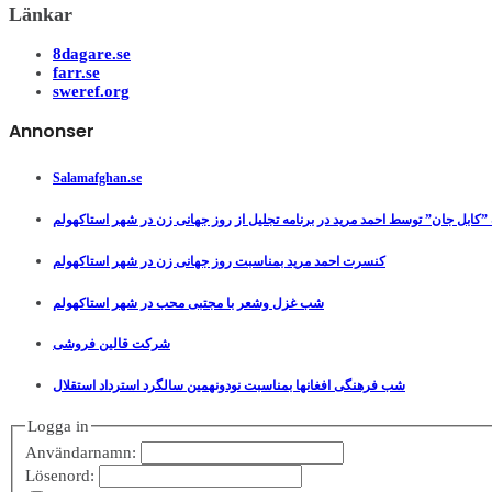
Länkar
8dagare.se
farr.se
sweref.org
Annonser
Salamafghan.se
”کابل جان” توسط احمد مرید در برنامه تجلیل از روز جهانی زن در شهر استاکهولم
کنسرت احمد مرید بمناسبت روز جهانی زن در شهر استاکهولم
شب غزل وشعر با مجتبی محب در شهر استاکهولم
شرکت قالین فروشی
شب فرهنگی افغانها بمناسبت نودونهمین سالگرد استرداد استقلال
Logga in
Användarnamn:
Lösenord: