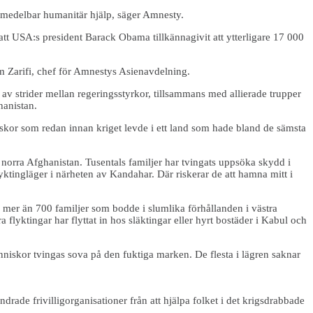
v omedelbar humanitär hjälp, säger Amnesty.
t USA:s president Barack Obama tillkännagivit att ytterligare 17 000
Sam Zarifi, chef för Amnestys Asienavdelning.
av strider mellan regeringsstyrkor, tillsammans med allierade trupper
hanistan.
iskor som redan innan kriget levde i ett land som hade bland de sämsta
 norra Afghanistan. Tusentals familjer har tvingats uppsöka skydd i
ktingläger i närheten av Kandahar. Där riskerar de att hamna mitt i
 mer än 700 familjer som bodde i slumlika förhållanden i västra
flyktingar har flyttat in hos släktingar eller hyrt bostäder i Kabul och
människor tvingas sova på den fuktiga marken. De flesta i lägren saknar
drade frivilligorganisationer från att hjälpa folket i det krigsdrabbade