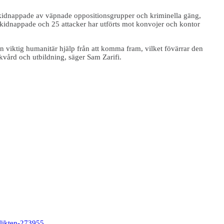
 kidnappade av väpnade oppositionsgrupper och kriminella gäng,
t kidnappade och 25 attacker har utförts mot konvojer och kontor
 viktig humanitär hjälp från att komma fram, vilket fövärrar den
ukvård och utbildning, säger Sam Zarifi.
flikten-273955