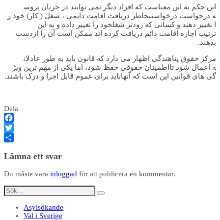
این حکم به این معناست که افراد
دیگر نمی توانند در جریان پروس
ه درخواست درخواستبخاطر دریافت
اقامت دایمی ، شغل ( کار) خود ر
ا تغییر دهند و کسانی که زودتر
شغلخود را تغییر داده و به این
ترتیب اجازه اقامت دائم دریافت
کرده اند ممکن است آن را ازدست
بدهند.
مرکز حقوق پناهندگی اظهار می دا
رد که قانون باید به طور عادلان
ه اعمال شود تااطمینان حقوقی حف
ظ شود، اما یکی از مهم ترین ویژ
گی های قوانین این است که آنهاب
اید برای عموم قابل اجرا و درک
باشند.
Dela
Facebook
Twitter
Dela
Lämna ett svar
Du måste vara
inloggad
för att publicera en kommentar.
Asylsökande
Val i Sverige