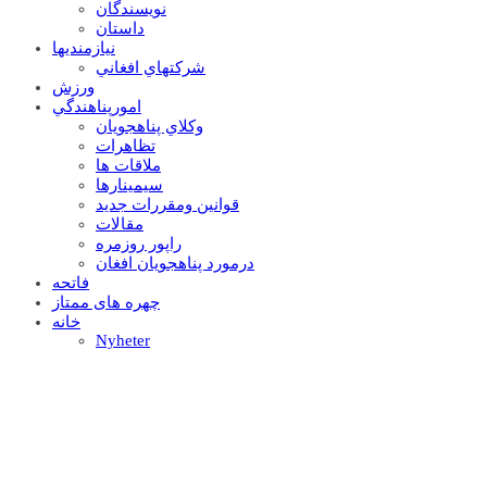
نويسندگان
داستان
نيازمنديها
شرکتهاي افغاني
ورزش
امورپناهندگي
وکلاي پناهجويان
تظاهرات
ملاقات ها
سيمينارها
قوانين ومقررات جديد
مقالات
راپور روزمره
درمورد پناهجويان افغان
فاتحه
چهره های ممتاز
خانه
Nyheter