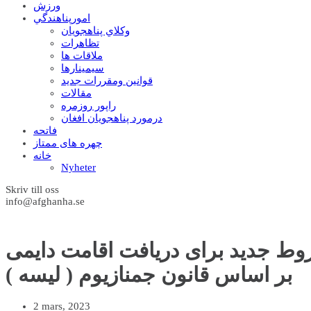
ورزش
امورپناهندگي
وکلاي پناهجويان
تظاهرات
ملاقات ها
سيمينارها
قوانين ومقررات جديد
مقالات
راپور روزمره
درمورد پناهجويان افغان
فاتحه
چهره های ممتاز
خانه
Nyheter
Skriv till oss
info@afghanha.se
ط جدید برای دریافت اقامت دایمی
بر اساس قانون جمنازیوم ( لیسه )
2 mars, 2023