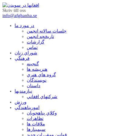
Skriv till oss
info@afghanha.se
در مورد ما
جلسات سالانه انجمن
تاریخچه انجمن
گزارشات
تماس
شوراي زنان
فرهنگي
گنجينه
هنرپيشه ها
گروه هاي هنري
نويسندگان
داستان
نيازمنديها
شرکتهاي افغاني
ورزش
امورپناهندگي
وکلاي پناهجويان
تظاهرات
ملاقات ها
سيمينارها
قوانين ومقررات جديد