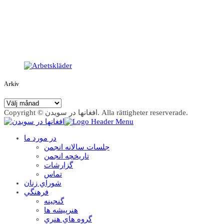
Arkiv
Arkiv
Copyright © افغانها در سویدن. Alla rättigheter reserverade.
در مورد ما
جلسات سالانه انجمن
تاریخچه انجمن
گزارشات
تماس
شوراي زنان
فرهنگي
گنجينه
هنرپيشه ها
گروه هاي هنري