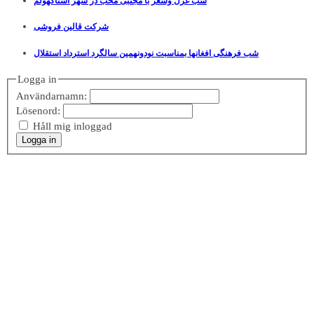
شب غزل وشعر با مجتبی محب در شهر استاکهولم
شرکت قالین فروشی
شب فرهنگی افغانها بمناسبت نودونهمین سالگرد استرداد استقلال
Logga in
Användarnamn:
Lösenord:
Håll mig inloggad
Logga in