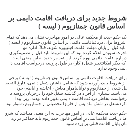
شروط جدید برای دریافت اقامت دا
یمی بر
اساس قانون جمنازیوم ( لیسه )
یک حکم جدید از محکمه عالی در ا
مور مهاجرت نشان می‌دهد که تمام
شروط برای دریافتاقامت دائمی ب
ر اساس قانون جمنازیوم ( لیسه )
باید قبل از پایان مهلت اقامت
قبلیپوره شوند. قبلاً، اداره مه
اجرت سویدن اعلام کرده بود که ا
ین شروط باید قبل از تصمیمگیری
درباره اقامت دائمی پوره گردد.
این تفسیر جدید به این معنی است
که دیگر امکانتغییر شغل ( کار)
در طول پروسه درخواست اقامت دا
ئمی وجود ندارد.
برای دریافت اقامت دائمی بر اسا
س قانون جمنازیوم ( لیسه ) برخی
از شروط بایدبرآورده شود که شا
مل داشتن شغل دائمی، فارغ التحص
یل شدن از جمنازیوم و تواناییام
رار معاش ( اعاشه و اباطه) خود
می‌باشد. بسیاری از افراد در گذ
شته شغل خود را درجریان پروسه د
رخواست بخاطر دریافت اقامت دایم
ی تغییر داده بودند، زیرا پیدا
لتحصیلی از جمنازیوم دشوار بود.
کردنشغل در شش ماه پس از فارغ ا
حکم جدید محکمه عالی در امور مه
اجرت به این معنی میباشد که شرو
ط دریافت اقامتدائمی بر اساس قا
نون جمنازیوم باید حداکثر در زم
د.
ان پایان اقامت قبلی برآورده شو