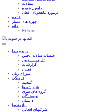
مقالات
راپور روزمره
درمورد پناهجويان افغان
فاتحه
چهره های ممتاز
خانه
Nyheter
در مورد ما
جلسات سالانه انجمن
تاریخچه انجمن
گزارشات
تماس
شوراي زنان
فرهنگي
گنجينه
هنرپيشه ها
گروه هاي هنري
نويسندگان
داستان
نيازمنديها
شرکتهاي افغاني