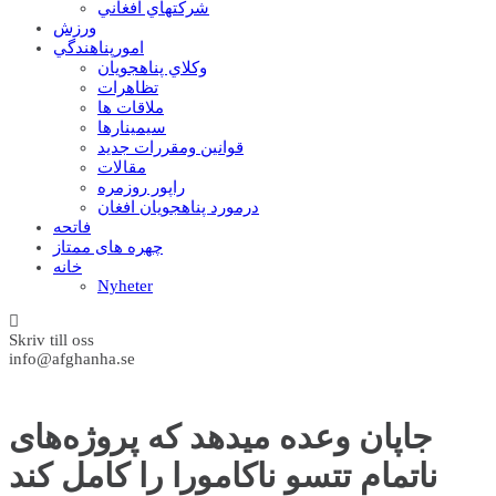
شرکتهاي افغاني
ورزش
امورپناهندگي
وکلاي پناهجويان
تظاهرات
ملاقات ها
سيمينارها
قوانين ومقررات جديد
مقالات
راپور روزمره
درمورد پناهجويان افغان
فاتحه
چهره های ممتاز
خانه
Nyheter
Skriv till oss
info@afghanha.se
جاپان وعده میدهد که پروژه‌های
ناتمام تتسو ناکامورا را کامل کند