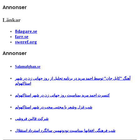
Annonser
Länkar
8dagare.se
farr.se
sweref.org
Annonser
Salamafghan.se
آهنگ ”کابل جان” توسط احمد مرید در برنامه تجلیل از روز جهانی زن در شهر
استاکهولم
کنسرت احمد مرید بمناسبت روز جهانی زن در شهر استاکهولم
شب غزل وشعر با مجتبی محب در شهر استاکهولم
شرکت قالین فروشی
شب فرهنگی افغانها بمناسبت نودونهمین سالگرد استرداد استقلال