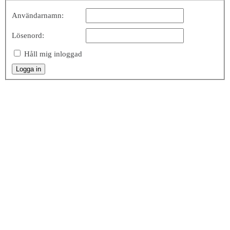
Användarnamn:
Lösenord:
Håll mig inloggad
Logga in