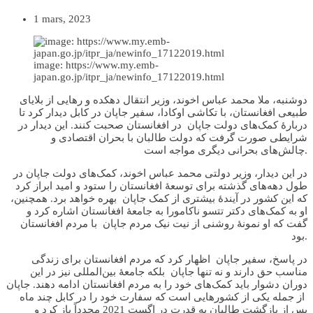
1 mars, 2023
image: https://www.my.emb-
japan.go.jp/itpr_ja/newinfo_17122019.html
دوشنبه، ملا محمد عباس اخوند، وزیر انتقال دهکده و رهایی از بلایای
طبیعی افغانستان، با تکاشی اوکادا، سفیر جاپان در کابل دیدار کرد تا
دربارهٔ کمک‌های دولت جاپان در افغانستان صحبت کنند. این دیدار در
شرایطی صورت گرفت که دولت طالبان با بحران اقتصادی و
چالش‌های بحرانی دیگری مواجه است.
در این دیدار، وزیر دولتی محمد عباس اخوند، کمک‌های دولت جاپان در
طول دهه‌های گذشته برای توسعهٔ افغانستان را ستود و امید ابراز کرد
که این کشور در آیندهٔ بیشتری از کمک جاپان بهره خواهد برد. همچنین،
او به کمک‌های دکتر تتسو ناکامورا به جامعهٔ افغانستان اشاره کرد و
گفت که او نمونهٔ روشنی از نیت نیک مردم جاپان با مردم افغانستان
بود.
در پاسخ، سفیر جاپان اظهار کرد که مردم افغانستان برای زندگی
مناسب حق دارند و نه تنها جاپان بلکه جامعهٔ بین‌المللی نیز در این
دوران دشوار باید کمک‌های خود را به مردم افغانستان ادامه دهند. جاپان
از جمله یکی از کشورهایی است که سفارت خود را در کابل چند ماه
پس از بازگشت طالبان به قدرت در اگست 2021 مجدداً باز کرد و