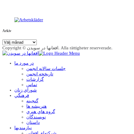
Arkiv
Arkiv
Copyright © افغانها در سویدن. Alla rättigheter reserverade.
در مورد ما
جلسات سالانه انجمن
تاریخچه انجمن
گزارشات
تماس
شوراي زنان
فرهنگي
گنجينه
هنرپيشه ها
گروه هاي هنري
نويسندگان
داستان
نيازمنديها
شرکتهاي افغاني