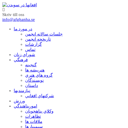
Skriv till oss
info@afghanha.se
در مورد ما
جلسات سالانه انجمن
تاریخچه انجمن
گزارشات
تماس
شوراي زنان
فرهنگي
گنجينه
هنرپيشه ها
گروه هاي هنري
نويسندگان
داستان
نيازمنديها
شرکتهاي افغاني
ورزش
امورپناهندگي
وکلاي پناهجويان
تظاهرات
ملاقات ها
سيمينارها