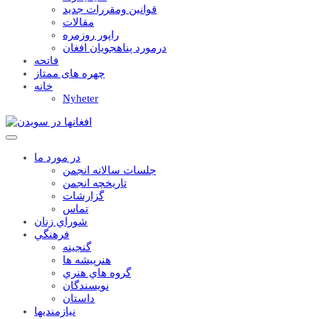
قوانين ومقررات جديد
مقالات
راپور روزمره
درمورد پناهجويان افغان
فاتحه
چهره های ممتاز
خانه
Nyheter
در مورد ما
جلسات سالانه انجمن
تاریخچه انجمن
گزارشات
تماس
شوراي زنان
فرهنگي
گنجينه
هنرپيشه ها
گروه هاي هنري
نويسندگان
داستان
نيازمنديها