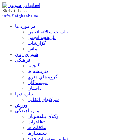
Skriv till oss
info@afghanha.se
در مورد ما
جلسات سالانه انجمن
تاریخچه انجمن
گزارشات
تماس
شوراي زنان
فرهنگي
گنجينه
هنرپيشه ها
گروه هاي هنري
نويسندگان
داستان
نيازمنديها
شرکتهاي افغاني
ورزش
امورپناهندگي
وکلاي پناهجويان
تظاهرات
ملاقات ها
سيمينارها
قوانين ومقررات جديد