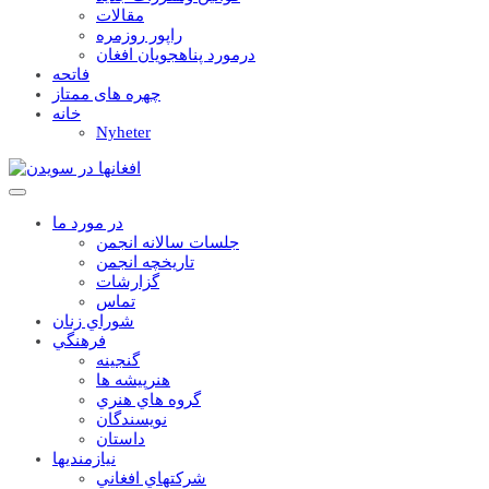
مقالات
راپور روزمره
درمورد پناهجويان افغان
فاتحه
چهره های ممتاز
خانه
Nyheter
در مورد ما
جلسات سالانه انجمن
تاریخچه انجمن
گزارشات
تماس
شوراي زنان
فرهنگي
گنجينه
هنرپيشه ها
گروه هاي هنري
نويسندگان
داستان
نيازمنديها
شرکتهاي افغاني