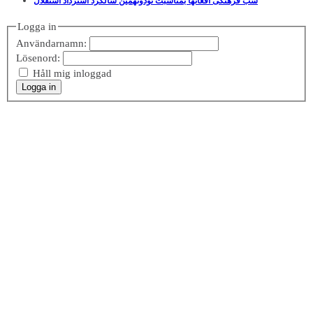
شب فرهنگی افغانها بمناسبت نودونهمین سالگرد استرداد استقلال
Logga in
Användarnamn:
Lösenord:
Håll mig inloggad
Logga in