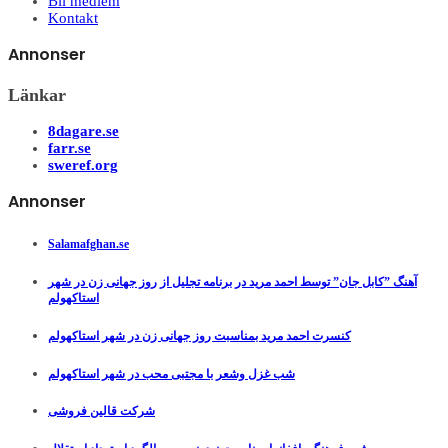
Bli medlem
Kontakt
Annonser
Länkar
8dagare.se
farr.se
sweref.org
Annonser
Salamafghan.se
آهنگ ”کابل جان” توسط احمد مرید در برنامه تجلیل از روز جهانی زن در شهر
استاکهولم
کنسرت احمد مرید بمناسبت روز جهانی زن در شهر استاکهولم
شب غزل وشعر با مجتبی محب در شهر استاکهولم
شرکت قالین فروشی