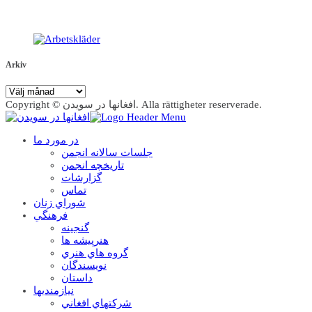
Arkiv
Arkiv
Copyright © افغانها در سویدن. Alla rättigheter reserverade.
در مورد ما
جلسات سالانه انجمن
تاریخچه انجمن
گزارشات
تماس
شوراي زنان
فرهنگي
گنجينه
هنرپيشه ها
گروه هاي هنري
نويسندگان
داستان
نيازمنديها
شرکتهاي افغاني