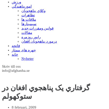
ورزش
امورپناهندگي
وکلاي پناهجويان
تظاهرات
ملاقات ها
سيمينارها
قوانين ومقررات جديد
مقالات
راپور روزمره
درمورد پناهجويان افغان
فاتحه
چهره های ممتاز
خانه
Nyheter
Skriv till oss
info@afghanha.se
گرفتاري يک پناهجوي افغان در
ستوکهولم
8 februari, 2009