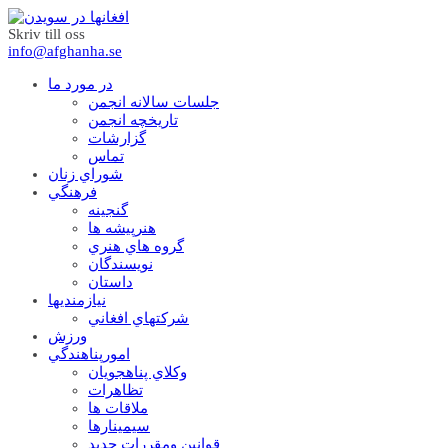
Skriv till oss
info@afghanha.se
در مورد ما
جلسات سالانه انجمن
تاریخچه انجمن
گزارشات
تماس
شوراي زنان
فرهنگي
گنجينه
هنرپيشه ها
گروه هاي هنري
نويسندگان
داستان
نيازمنديها
شرکتهاي افغاني
ورزش
امورپناهندگي
وکلاي پناهجويان
تظاهرات
ملاقات ها
سيمينارها
قوانين ومقررات جديد