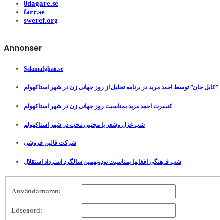
8dagare.se
farr.se
sweref.org
Annonser
Salamafghan.se
”کابل جان” توسط احمد مرید در برنامه تجلیل از روز جهانی زن در شهر استاکهولم
کنسرت احمد مرید بمناسبت روز جهانی زن در شهر استاکهولم
شب غزل وشعر با مجتبی محب در شهر استاکهولم
شرکت قالین فروشی
شب فرهنگی افغانها بمناسبت نودونهمین سالگرد استرداد استقلال
Användarnamn:
Lösenord: