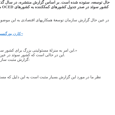
در عین حال گزارش سازمان توسعۀ همکاری­های اقتصادی به این موضوع ه
کارن یورگنسن: این امر به منزلۀ مسئولیتی بزرگ برای کشور سوئد است به این سبب که سالهاست سوئد در این امر پیشقراول بوده و از این کشور انتظار می¬
«این امر به منزلۀ مسئولیتی بزرگ برای کشور سوئد است به این سبب که سالهاست سوئد در این امر پیشقراول بوده و از این کشور انتظار می­رود که این نقش خود را همچنان بر عهده داشته باشد.»
این در حالی است که کشور سوئد در عین بالا بردن سهم کمک­های مالی خود از محل درآمد ناخالص ملی، در نظر دارد شمار کشورهای کمک­گیرنده را از ۶۷ کشور فعلی به ۳۳ کشور تقلیل دهد.
گزارش مثبت سازمان توسعۀ همکاری­های اقتصادی موجب رضایت دولت است و یواکیم استیمنه دبیر سیاسی دولت در این مورد به بخش بین­المللی رادیو سوئد می­گوید: