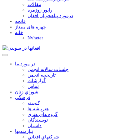
مقالات
راپور روزمره
درمورد پناهجويان افغان
فاتحه
چهره های ممتاز
خانه
Nyheter
در مورد ما
جلسات سالانه انجمن
تاریخچه انجمن
گزارشات
تماس
شوراي زنان
فرهنگي
گنجينه
هنرپيشه ها
گروه هاي هنري
نويسندگان
داستان
نيازمنديها
شرکتهاي افغاني