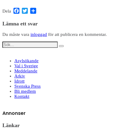
Facebook
Twitter
Dela
Dela
Lämna ett svar
Du måste vara
inloggad
för att publicera en kommentar.
Asylsökande
Val i Sverige
Meddelande
Arkiv
Idrott
Svenska Press
Bli medlem
Kontakt
Annonser
Länkar