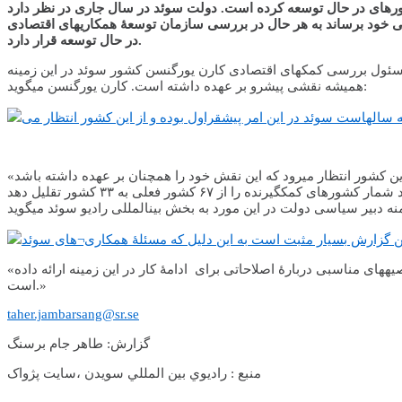
آمد ناخالص ملی خود را هزینۀ کمک به کشورهای در حال توسعه کرده است. دولت سوئد در سال جاری در نظر دارد
آمد ناخالص ملی خود برساند به هر حال در بررسی سازمان توسعۀ همکاری­های اقتصادی OCED کشور سوئد در صدر جدول کشورهای کمک­کننده به کشورهای
در حال توسعه قرار دارد.
ۀ مسئول بررسی کمک­های اقتصادی کارن یورگنسن کشور سوئد در این زمینه
همیشه نقشی پیشرو بر عهده داشته است. کارن یورگنسن می­گوید:
«نظر ما در مورد این گزارش بسیار مثبت است به این دلیل که مسئلۀ همکاری­های سوئد در امر توسعه را به دقت مورد ملاحظه قرار داده و توصیه­های مناسبی دربارۀ اصلاحاتی برای ادامۀ کار در این زمینه ارائه داده
است.»
taher.jambarsang@sr.se
گزارش: طاهر جام برسنگ
منبع : راديوي بين المللي سويدن ،سايت پژواک