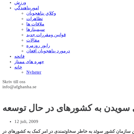
ورزش
امورپناهندگي
وکلاي پناهجويان
تظاهرات
ملاقات ها
سيمينارها
قوانين ومقررات جديد
مقالات
راپور روزمره
درمورد پناهجويان افغان
فاتحه
چهره های ممتاز
خانه
Nyheter
Skriv till oss
info@afghanha.se
 سويدن به کشورهای در حال توسعه
12 juli, 2009
ین سازمان کشور سوئد به خاطر سخاوتمندی در امر کمک به کشورهای در