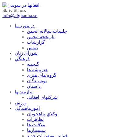
Skriv till oss
info@afghanha.se
در مورد ما
جلسات سالانه انجمن
تاریخچه انجمن
گزارشات
تماس
شوراي زنان
فرهنگي
گنجينه
هنرپيشه ها
گروه هاي هنري
نويسندگان
داستان
نيازمنديها
شرکتهاي افغاني
ورزش
امورپناهندگي
وکلاي پناهجويان
تظاهرات
ملاقات ها
سيمينارها
قوانين ومقررات جديد