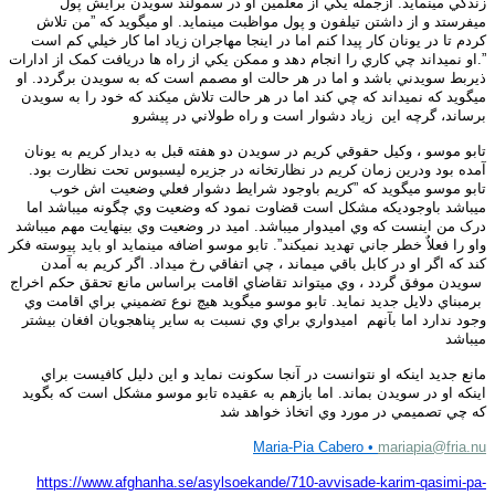
زندگي مينمايد. ازجمله يکي از معلمين او در سمولند سويدن برايش پول
ميفرستد و از داشتن تيلفون و پول مواظبت مينمايد. او ميگويد که ”من تلاش
کردم تا در يونان کار پيدا کنم اما در اينجا مهاجران زياد اما کار خيلي کم است
”.او نميداند چي کاري را انجام دهد و ممکن يکي از راه ها دريافت کمک از ادارات
ذيربط سويدني باشد و اما در هر حالت او مصمم است که به سويدن برگردد.
او
ميگويد که نميداند که چي کند اما در هر حالت تلاش ميکند که خود را به سويدن
برساند، گرچه اين
زياد دشوار است و راه طولاني در پيشرو
تابو موسو ، وکيل حقوقي کريم در سويدن دو هفته قبل به ديدار کريم به يونان
آمده بود ودرين زمان کريم در نظارتخانه در جزيره ليسبوس تحت نظارت بود.
تابو موسو ميگويد که ”کريم باوجود شرايط دشوار فعلي وضعيت اش خوب
ميباشد
باوجوديکه مشکل است قضاوت نمود که وضعيت وي چگونه ميباشد اما
درک من اينست که وي اميدوار ميباشد. اميد در وضعيت وي بينهايت مهم ميباشد
واو را فعلاٌ خطر جاني تهديد نميکند”. تابو موسو اضافه مينمايد او بايد پيوسته فکر
کند که اگر او در کابل باقي ميماند ، چي اتفاقي رخ ميداد.
اگر کريم به آمدن
سويدن موفق گردد ، وي ميتواند تقاضاي اقامت براساس مانع تحقق حکم اخراج
برمبناي دلايل جديد نمايد.
تابو موسو ميگويد هيچ نوع تضميني براي اقامت وي
وجود ندارد اما بآنهم
اميدواري براي وي نسبت به ساير پناهجويان افغان بيشتر
ميباشد
مانع جديد اينکه او نتوانست در آنجا سکونت نمايد و اين دليل کافيست براي
اينکه او در سويدن بماند. اما بازهم به عقيده تابو موسو مشکل است که بگويد
که چي تصميمي در مورد وي اتخاذ خواهد شد
Maria-Pia Cabero •
mariapia@fria.nu
https://www.afghanha.se/asylsoekande/710-avvisade-karim-qasimi-pa-