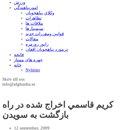
ورزش
امورپناهندگي
وکلاي پناهجويان
تظاهرات
ملاقات ها
سيمينارها
قوانين ومقررات جديد
مقالات
راپور روزمره
درمورد پناهجويان افغان
فاتحه
چهره های ممتاز
خانه
Nyheter
Skriv till oss
info@afghanha.se
کريم قاسمي اخراج شده در راه
بازگشت به سويدن
12 september, 2009