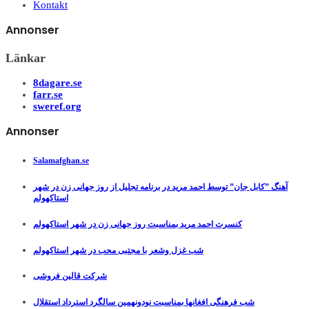
Kontakt
Annonser
Länkar
8dagare.se
farr.se
sweref.org
Annonser
Salamafghan.se
آهنگ ”کابل جان” توسط احمد مرید در برنامه تجلیل از روز جهانی زن در شهر
استاکهولم
کنسرت احمد مرید بمناسبت روز جهانی زن در شهر استاکهولم
شب غزل وشعر با مجتبی محب در شهر استاکهولم
شرکت قالین فروشی
شب فرهنگی افغانها بمناسبت نودونهمین سالگرد استرداد استقلال