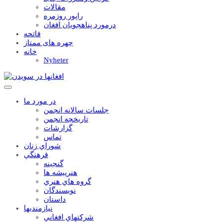
مقالات
راپور روزمره
درمورد پناهجويان افغان
فاتحه
چهره های ممتاز
خانه
Nyheter
در مورد ما
جلسات سالانه انجمن
تاریخچه انجمن
گزارشات
تماس
شوراي زنان
فرهنگي
گنجينه
هنرپيشه ها
گروه هاي هنري
نويسندگان
داستان
نيازمنديها
شرکتهاي افغاني