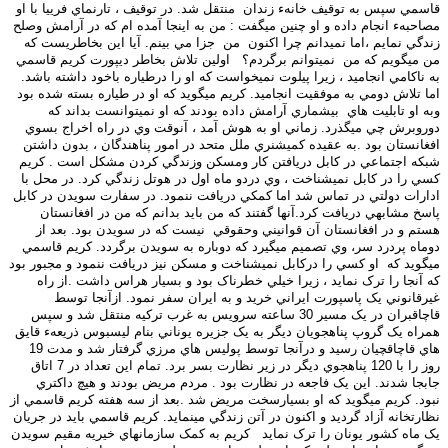
قاسمي سپس به توقيف خانهء زندان
منتقل شد. در توقيف
،
تارنماي فرييا با او
مصاحبهء انجام داده و او چنين ميگفت : من به اينجا آمده ام که در آرامش وصلح
زندگي نمايم ،اما نميدانم چرا اکنون
من
جزا مي بينم. آيا اين بخاطريست که
من ميگويم که من
نميتوانم برگردم؟
اولين تلاش بخاطر ديپورت کريم قاسمي
به ناکامي انجاميد ، زيرا پيلوت نميخواست که او را درطياره باخود داشته باشد.
اما تلاش دومي به موفقيت انجاميد. کريم ميگويد که او در طياره بسته شده بود
وبه او تابليت هاي
بيشماري آرامش داده بودند که او نميتوانست بداند که
دوروبرش چي ميگذرد. زماني او به هوش آمد ، آنوقت وي در راه اخراج بسوي
افغانستان بود .
به عقيده کميشنري ملل متحد در امور پناهندگان ، بدون داشتن
شبکه اجتماعي در کابل دريافتن کار ومسکن وزندگي کردن مشکل است . کريم
کسي را در کابل نميشناخت ، وي دردو ماه اول در هوتل زندگي کرد. در محل با
ادارات دولتي در تماس شد اما کمکي دريافت ننمود. در سفارت سويدن در کابل
پاسخ مشابهي دريافت کرد.
آنها گفتند که من بايد بدانم که من در افغانستان
هستم و در افغانستان آن قوانيني وحقوقي
نيست که در سويدن بود. بعد از
دوماه پردرد سر، وي تصميم ميگيرد که دوباره به سويدن برگردد. کريم قاسمي
ميگويد که
او کسي را درکابل نميشناخت و مسکن نيز دريافت ننمود و مجبور بود
که آنجا را ترک نمايد ، زيرا خيلي خطرناک بود و بسيار هراس داشت .
از راه
غيرقانوني يک پاسپورت ايراني خريد و به ايران سفر نمود. ازآنجا توسط
قاچاقبران در يک مسير 30 ساعته سرويس به غرب ترکيه منتقل شد و سپس
همراه يک گروپ پناهجويان ديگر به يک جزيره يوناني بنام ليسبوس ذريعهء قايق
هاي قاچاقچيان رسيد و درآنجا توسط پوليس هاي مرزي گرفتار شد و مدت 19
روز را با 120 پناهجوي ديگر در زير نظارت بسر برد. تمام اين تعداد در 7 اتاق
جابجا شدند. اين يک فاجعه در نظارت بود . مردم مريض بودند و هيچ داکتري
نبود. کريم ميگويد که او بسيارسخت مريض شد .
بعد از سه هفته کريم قاسمي از
نظارتخانه آزاد گرديد و اکنون در آتن زندگي مينمايد. کريم قاسمي بايد در جريان
يک ماه کشور يونان را ترک نمايد
کريم به کمک سازمانهاي خيريه مقيم سويدن