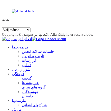
Arkiv
Arkiv
Copyright © افغانها در سویدن. Alla rättigheter reserverade.
در مورد ما
جلسات سالانه انجمن
تاریخچه انجمن
گزارشات
تماس
شوراي زنان
فرهنگي
گنجينه
هنرپيشه ها
گروه هاي هنري
نويسندگان
داستان
نيازمنديها
شرکتهاي افغاني
ورزش