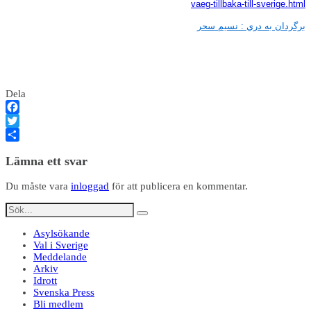
vaeg-tillbaka-till-sverige.html
برگردان به دري : نسيم سحر
Dela
Facebook
Twitter
Dela
Lämna ett svar
Du måste vara
inloggad
för att publicera en kommentar.
Asylsökande
Val i Sverige
Meddelande
Arkiv
Idrott
Svenska Press
Bli medlem