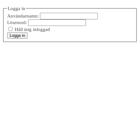
Logga in
Användarnamn:
Lösenord:
Håll mig inloggad
Logga in