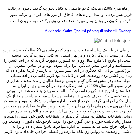
از ماه مارچ 2009 زمانيکه کريم قاسمي به کابل ديپورت گرديد تاکنون درحالت
فرار بسر برده ، او ابتدا از راه هاي
قاچاق
از مرز هاي
ايران و
ترکيه عبور
کرده و اکنون در يونان بسر ميبرد. هدف فعلي وي برگشت به سويدن است
Avvisade Karim Qasimi på väg tillbaka till Sverige
تارنماي فرييا ، يک سلسله مقالات در مورد کريم قاسمي 20 ساله که بيشتر از دو
سال در سويدن زندگي کرده و در بهار امسال به کابل ديپورت گرديد، نوشته
است. او بتاريخ 31 مارچ سال روان به کشوري ديپورت گرديد که در آنجا کسي را
نميشناسد و از سن شش سالگي آنرا ترک نموده بود.
او در تماس تيلفوني از
آتن(کشور
يونان،
که فعلاٌوي در آنجا بسر ميبرد)
به تارنماي فرييا تذکر داده که
زياد زير فشار بوده ووضعيت اش در کابل بد بود.
کريم قاسمي در افغانستان
متولد شده ودر شش سالگي که والدينش توسط طالبان رانده شدند ، به ايران
فرار نمودو الي سال 2005 در آنجا زندگي نمود. در آن سال وي از ايران به
افغانستان اخراج شد. کريم قاسمي 17 ساله به سويدن پناهنده شد .درسويدن
او به تحصيل و کار ظرف شويي در منطقه اوسيدا سمولند پرداخت وبعد از يک
سال حکم اخراجي گرفت .
کريم از فيصله اداره مهاجرت شکايت نمود و پروسيجر
اخراجي وي مدت زمان طولاني رادر بر گرفت. او در نظارتخانه اداره مهاجرت در
کوليريد تحت نظارت بود که وضعيت رواني اش بدتر شد وبالاخره به سرويس
رواني شفاخانه ساهلگرين منتقل گرديد.او در شفاخانه تلاش خود کشي رانمود و
مقدار زياد تابليت خورد و حتي گلوي خود را
بريد. باوجوديکه دکتوران وضعيت وي
را براي اخراج مساعد ندانستند اما اداره مهاجرت پاسخ منفي داده وآنرا نه
ناشي از وضعيت بد رواني وي بلکه بنابرصدور فيصله اخراجي قلمداد نمود. کريم