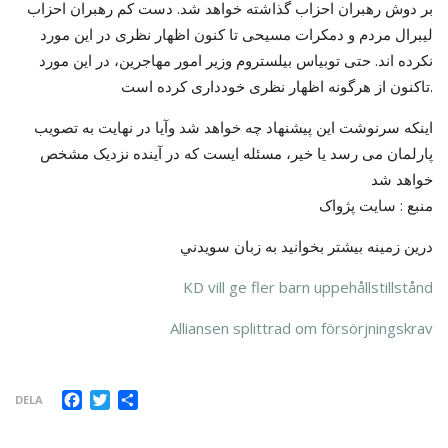
بر دوش رهبران احزاب گذاشته خواهد شد. دست کم رهبران احزاب
لیبرال مردم و دمکرات مسیحی تا کنون اظهار نظری در این مورد
نکرده اند. حتی توبیاس بیلستروم وزیر امور مهاجرین، در این مورد
تاکنون از هرگونه اظهار نظری خودداری کرده است.
اینکه سرنوشت این پیشنهاد چه خواهد شد وآیا در نهایت به تصویب
پارلمان می رسد یا خیر، مسئله ایست که در آینده نزدیک مشخص
خواهد شد
منبع : سايت پژواک
درين زمينه بيشتر بخوانيد به زبان سويدني
KD vill ge fler barn uppehållstillstånd
Alliansen splittrad om försörjningskrav
Facebook
Twitter
Dela
DELA